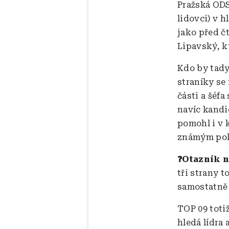
Pražská ODS
lidovci) v 
jako před čt
Lipavský, kt
Kdo by tady
straníky se
části a šéf
navíc kandi
pomohl i v 
známým pol
❓Otazník n
tři strany 
samostatně 
TOP 09 toti
hledá lídra 