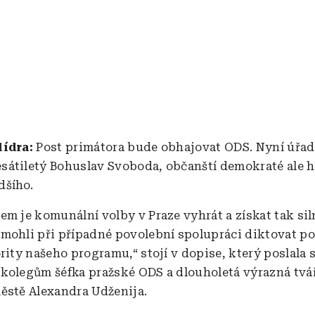
lídra:
Post primátora bude obhajovat ODS. Nyní úřad
átiletý Bohuslav Svoboda, občanští demokraté ale h
dšího.
em je komunální volby v Praze vyhrát a získat tak si
mohli při případné povolební spolupráci diktovat p
ority našeho programu,“ stojí v dopise, který poslala
kolegům šéfka pražské ODS a dlouholetá výrazná tvá
ěstě Alexandra Udženija.