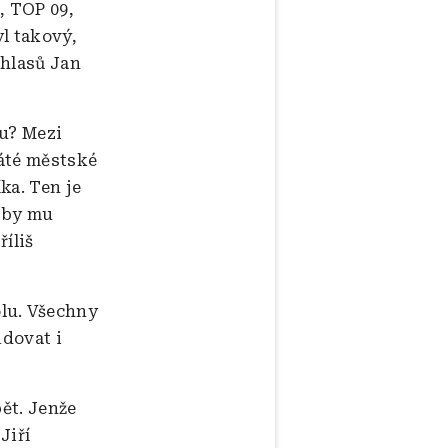
, TOP 09,
l takový,
 hlasů Jan
fu? Mezi
váté městské
ka. Ten je
ě by mu
íliš
olu. Všechny
idovat i
pět. Jenže
Jiří