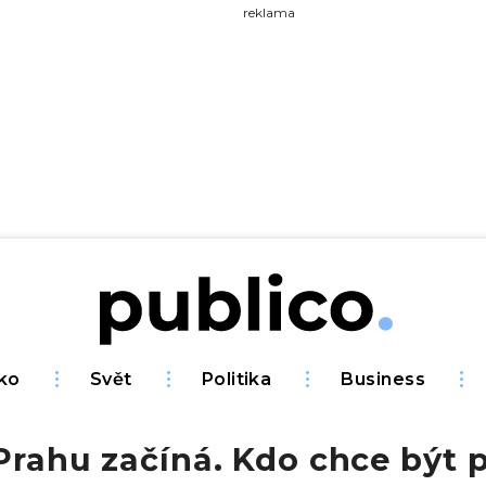
yhledávejte na Publiku
reklama
ko
Svět
Politika
Business
Prahu začíná. Kdo chce být 