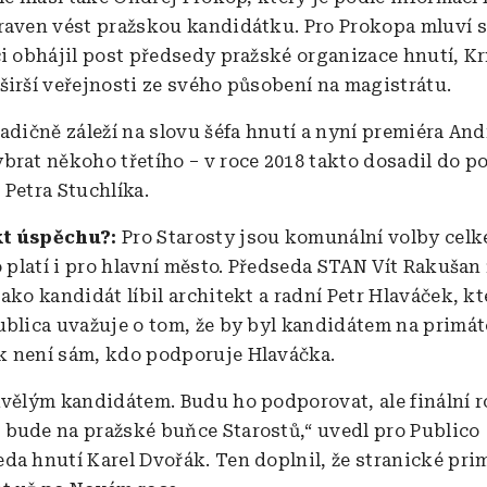
raven vést pražskou kandidátku. Pro Prokopa mluví 
ci obhájil post předsedy pražské organizace hnutí, K
širší veřejnosti ze svého působení na magistrátu.
adičně záleží na slovu šéfa hnutí a nyní premiéra And
brat někoho třetího – v roce 2018 takto dosadil do po
 Petra Stuchlíka.
ekt úspěchu?:
Pro Starosty jsou komunální volby cel
o platí i pro hlavní město. Předseda STAN Vít Rakušan 
ako kandidát líbil architekt a radní Petr Hlaváček, k
ublica uvažuje o tom, že by byl kandidátem na primát
 není sám, kdo podporuje Hlaváčka.
kvělým kandidátem. Budu ho podporovat, ale finální 
bude na pražské buňce Starostů,“ uvedl pro Publico
da hnutí Karel Dvořák. Ten doplnil, že stranické pri