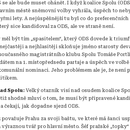
 se ale bude muset ohánět. I když koalice Spolu (ODS
hlavním městě sněmovní volby vyhrála, úspěch to neby
yřmi lety. A nejúspěšnější tu byl co do preferenčních
erý sice kandidoval za ODS, ale ve straně není.
 měl být tím „spasitelem“, který ODS dovede k trium
 nejčastěji a nejhlasitěji skloňuje jméno starosty de
a současného magistrátního klubu Spolu Tomáše Portlí
dátem na 1. místopředsedu partaje a úspěch ve volb
komunální nominaci. Jeho problémem ale je, že není př
itikem.
ad Spolu:
Velký otazník visí nad osudem koalice Sp
totiž shodně mluví o tom, že musí být připravené kand
a čekají, jak dopadne sjezd ODS.
ž považuje Prahu za svoji baštu, ve které má šanci us
a výraznou tvář pro hlavní město. Šéf pražské „topky“ 