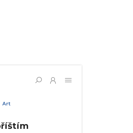
Art
příštím