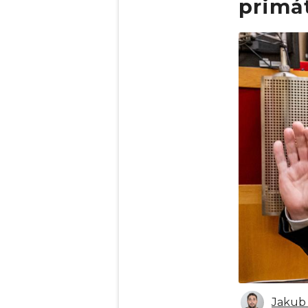
primá
Obrázek
Jakub 