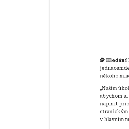
🕵️ Hledání 
jednaosmdes
někoho mla
„Naším úkol
abychom si 
naplnit pri
stranickým 
v hlavním m