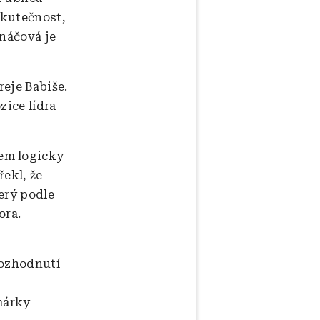
skutečnost,
rnáčová je
reje Babiše.
zice lídra
kem logicky
řekl, že
terý podle
ora.
rozhodnutí
márky