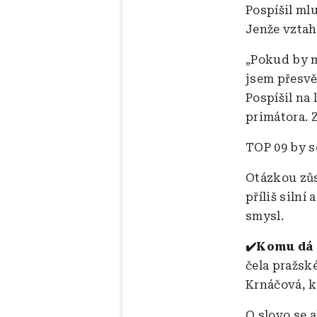
Pospíšil ml
Jenže vztah
„Pokud by m
jsem přesvě
Pospíšil na
primátora. Z
TOP 09 by s
Otázkou zůs
příliš silní
smysl.
✔️Komu dá 
čela pražsk
Krnáčová, k
O slovo se a