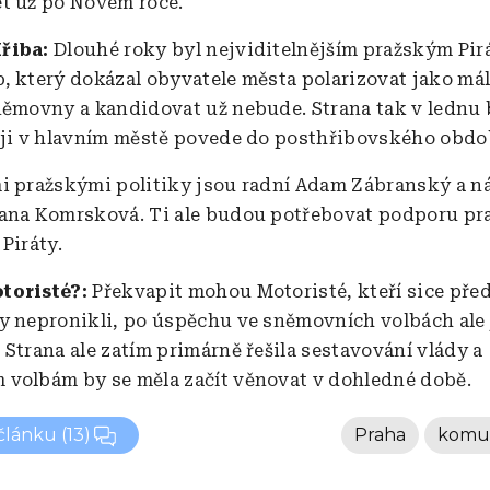
t už po Novém roce.
 Hřiba:
Dlouhé roky byl nejviditelnějším pražským Pi
, který dokázal obyvatele města polarizovat jako má
němovny a kandidovat už nebude. Strana tak v lednu
 ji v hlavním městě povede do posthřibovského obdo
i pražskými politiky jsou radní Adam Zábranský a 
ana Komrsková. Ti ale budou potřebovat podporu pr
Piráty.
toristé?:
Překvapit mohou Motoristé, kteří sice před
y nepronikli, po úspěchu ve sněmovních volbách ale 
 Strana ale zatím primárně řešila sestavování vlády a
volbám by se měla začít věnovat v dohledné době.
 článku
(13)
Praha
komun