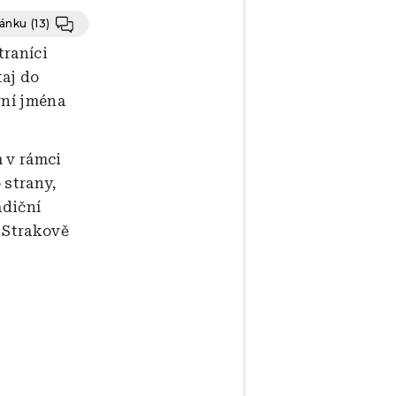
lánku
(13)
traníci
taj do
vní jména
 v rámci
 strany,
adiční
e Strakově