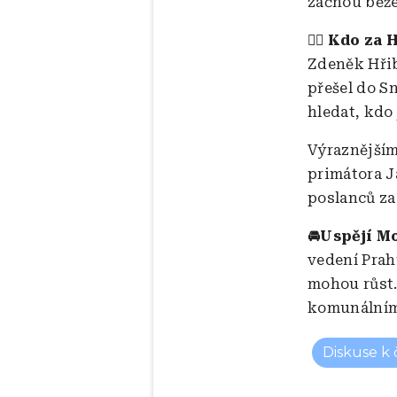
začnou běže
🏴‍☠️ Kdo za
Zdeněk Hřib
přešel do S
hledat, kdo
Výraznějším
primátora J
poslanců za 
🚘Uspějí Mo
vedení Prah
mohou růst.
komunálním 
Diskuse k