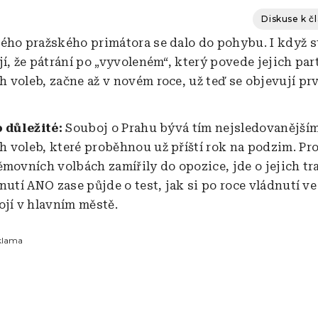
Diskuse k č
ého pražského primátora se dalo do pohybu. I když s
í, že pátrání po „vyvoleném“, který povede jejich par
 voleb, začne až v novém roce, už teď se objevují pr
o důležité:
Souboj o Prahu bývá tím nejsledovanějším
 voleb, které proběhnou už příští rok na podzim. Pro
ěmovních volbách zamířily do opozice, jde o jejich tr
nutí ANO zase půjde o test, jak si po roce vládnutí v
ojí v hlavním městě.
klama