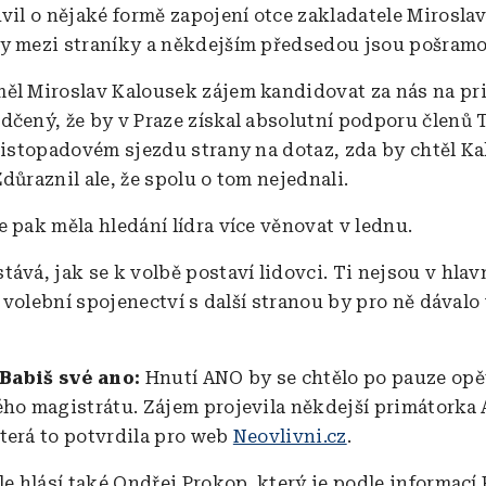
uvil o nějaké formě zapojení otce zakladatele Mirosla
y mezi straníky a někdejším předsedou jsou pošram
ěl Miroslav Kalousek zájem kandidovat za nás na pr
dčený, že by v Praze získal absolutní podporu členů T
 listopadovém sjezdu strany na dotaz, zda by chtěl K
důraznil ale, že spolu o tom nejednali.
e pak měla hledání lídra více věnovat v lednu.
tává, jak se k volbě postaví lidovci. Ti nejsou v hla
 a volební spojenectví s další stranou by pro ně dávalo
Babiš své ano:
Hnutí ANO by se chtělo po pauze opět
ého magistrátu. Zájem projevila někdejší primátorka
terá to potvrdila pro web
Neovlivni.cz
.
le hlásí také Ondřej Prokop, který je podle informací