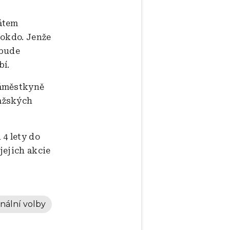
rátem
lokdo. Jenže
 bude
bí.
náměstkyně
ažských
 4 lety do
jejich akcie
ální volby