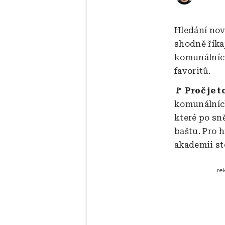
Hledání nov
shodně říkaj
komunálních
favoritů.
🚩 Proč je t
komunálních
které po sn
baštu. Pro h
akademii st
re