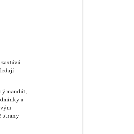
 zastává
ledají
lný mandát,
odmínky a
 svým
ř strany