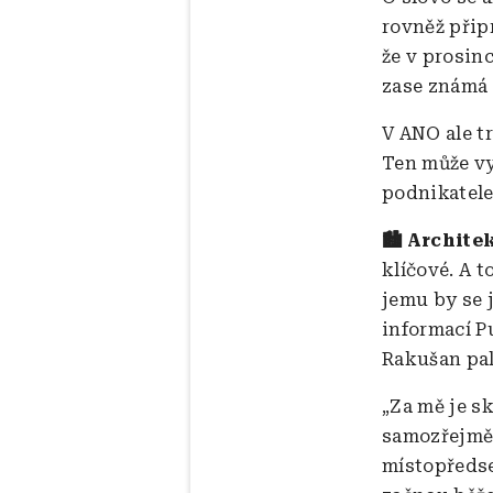
rovněž přip
že v prosin
zase známá 
V ANO ale tr
Ten může vy
podnikatele
🏙️ Archit
klíčové. A t
jemu by se j
informací P
Rakušan pak
„Za mě je s
samozřejmě 
místopředse