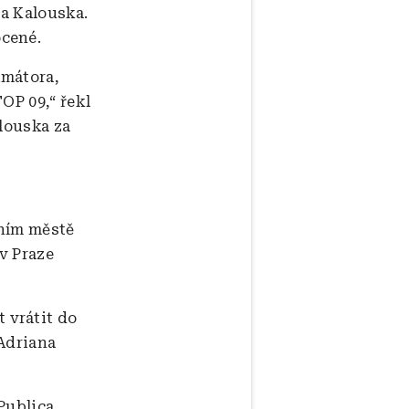
va Kalouska.
ocené.
imátora,
OP 09,“ řekl
alouska za
vním městě
 v Praze
 vrátit do
 Adriana
 Publica