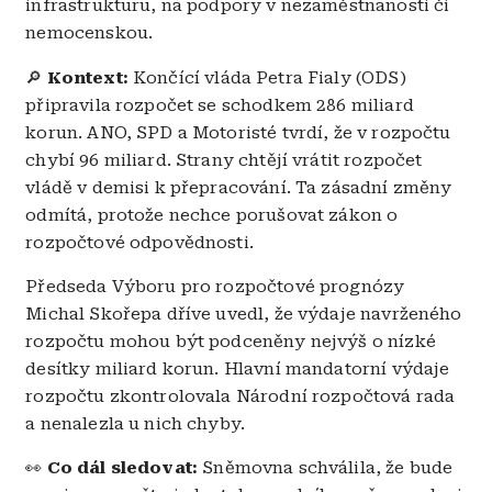
infrastrukturu, na podpory v nezaměstnanosti či
nemocenskou.
🔎
Kontext:
Končící vláda Petra Fialy (ODS)
připravila rozpočet se schodkem 286 miliard
korun. ANO, SPD a Motoristé tvrdí, že v rozpočtu
chybí 96 miliard. Strany chtějí vrátit rozpočet
vládě v demisi k přepracování. Ta zásadní změny
odmítá, protože nechce porušovat zákon o
rozpočtové odpovědnosti.
Předseda Výboru pro rozpočtové prognózy
Michal Skořepa dříve uvedl, že výdaje navrženého
rozpočtu mohou být podceněny nejvýš o nízké
desítky miliard korun. Hlavní mandatorní výdaje
rozpočtu zkontrolovala Národní rozpočtová rada
a nenalezla u nich chyby.
👀
Co dál sledovat:
Sněmovna schválila, že bude