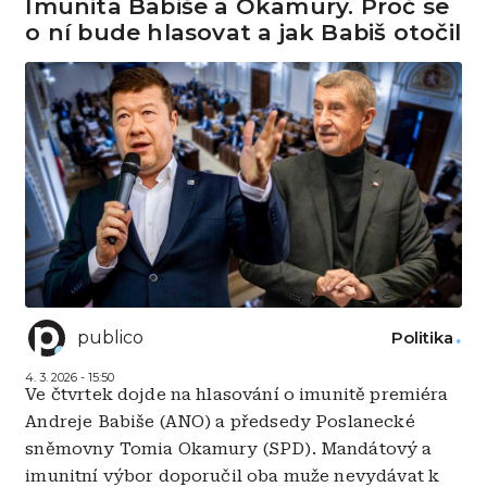
Imunita Babiše a Okamury. Proč se
o ní bude hlasovat a jak Babiš otočil
publico
Politika
4. 3. 2026 - 15:50
Ve čtvrtek dojde na hlasování o imunitě premiéra
Andreje Babiše (ANO) a předsedy Poslanecké
sněmovny Tomia Okamury (SPD). Mandátový a
imunitní výbor doporučil oba muže nevydávat k