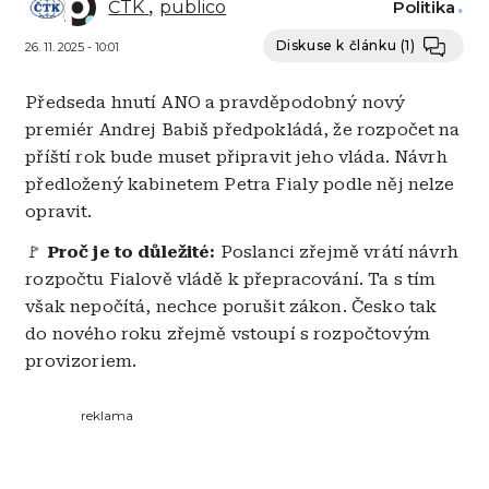
ČTK
publico
Politika
Diskuse k článku
(1)
26. 11. 2025 - 10:01
Předseda hnutí ANO a pravděpodobný nový
premiér Andrej Babiš předpokládá, že rozpočet na
příští rok bude muset připravit jeho vláda. Návrh
předložený kabinetem Petra Fialy podle něj nelze
opravit.
🚩
Proč je to důležité:
Poslanci zřejmě vrátí návrh
rozpočtu Fialově vládě k přepracování. Ta s tím
však nepočítá, nechce porušit zákon. Česko tak
do nového roku zřejmě vstoupí s rozpočtovým
provizoriem.
reklama