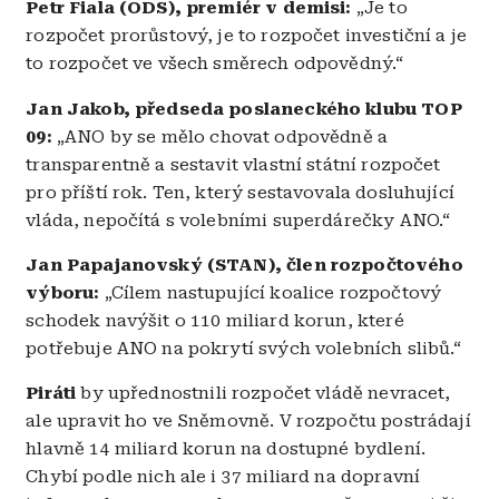
Petr Fiala (ODS), premiér v demisi:
„Je to
rozpočet prorůstový, je to rozpočet investiční a je
to rozpočet ve všech směrech odpovědný.“
Jan Jakob, předseda poslaneckého klubu TOP
09:
„ANO by se mělo chovat odpovědně a
transparentně a sestavit vlastní státní rozpočet
pro příští rok. Ten, který sestavovala dosluhující
vláda, nepočítá s volebními superdárečky ANO.“
Jan Papajanovský (STAN), člen rozpočtového
výboru:
„Cílem nastupující koalice rozpočtový
schodek navýšit o 110 miliard korun, které
potřebuje ANO na pokrytí svých volebních slibů.“
Piráti
by upřednostnili rozpočet vládě nevracet,
ale upravit ho ve Sněmovně. V rozpočtu postrádají
hlavně 14 miliard korun na dostupné bydlení.
Chybí podle nich ale i 37 miliard na dopravní