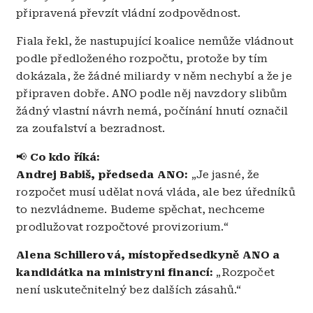
připravená převzít vládní zodpovědnost.
Fiala řekl, že nastupující koalice nemůže vládnout
podle předloženého rozpočtu, protože by tím
dokázala, že žádné miliardy v něm nechybí a že je
připraven dobře. ANO podle něj navzdory slibům
žádný vlastní návrh nemá, počínání hnutí označil
za zoufalství a bezradnost.
📢
Co kdo říká:
Andrej Babiš, předseda ANO:
„Je jasné, že
rozpočet musí udělat nová vláda, ale bez úředníků
to nezvládneme. Budeme spěchat, nechceme
prodlužovat rozpočtové provizorium.“
Alena Schillerová, místopředsedkyně ANO a
kandidátka na ministryni financí:
„Rozpočet
není uskutečnitelný bez dalších zásahů.“