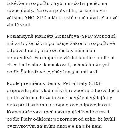
také, že v rozpočtu chybí množství peněz na
různé účely. Zároveň potvrdila, že sněmovní
většina ANO, SPD a Motoristů sobě návrh Fialově
vládě vrátí.
Poslankyně Markéta Šichtařová (SPD/Svobodní)
má za to, že návrh porušuje zákon o rozpočtové
odpovědnosti, protože čísla v něm jsou
nepravdivá. Formující se vládní koalice podle ní
chce tento stav demaskovat, schodek už nyní
podle Šichtařové vychází na 300 miliard.
Podle premiéra v demisi Petra Fialy (ODS)
připravila jeho vláda návrh rozpočtu odpovědně a
podle zákona. Požadované navýšení výdajů by
bylo proti zákonu o rozpočtové odpovědnosti.
Komentáře zástupců nastupující koalice mají
podle Fialy odklonit pozornost od toho, že kvůli
byznysovým zájmům Andreje Babiše není