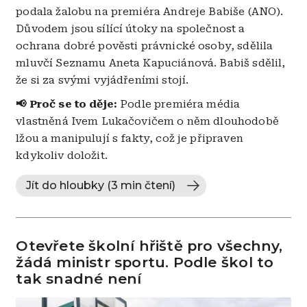
podala žalobu na premiéra Andreje Babiše (ANO).
Důvodem jsou sílící útoky na společnost a
ochrana dobré pověsti právnické osoby, sdělila
mluvčí Seznamu Aneta Kapuciánová. Babiš sdělil,
že si za svými vyjádřeními stojí.
📢 Proč se to děje:
Podle premiéra média
vlastněná Ivem Lukačovičem o něm dlouhodobě
lžou a manipulují s fakty, což je připraven
kdykoliv doložit.
Jít do hloubky (3 min čtení)
Otevřete školní hřiště pro všechny,
žádá ministr sportu. Podle škol to
tak snadné není