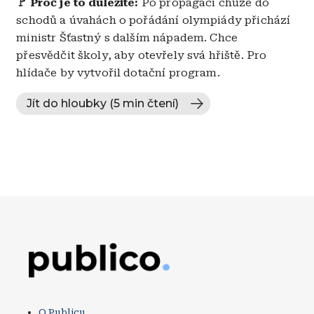
🚩 Proč je to důležité:
Po propagaci chůze do
schodů a úvahách o pořádání olympiády přichází
ministr Šťastný s dalším nápadem. Chce
přesvědčit školy, aby otevřely svá hřiště. Pro
hlídače by vytvořil dotační program.
Jít do hloubky (5 min čtení)
Obrázek
O Publicu