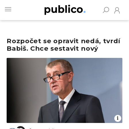
Skip
to
main
content
Rozpočet se opravit nedá, tvrdí
Vyhledávejte na Publiku
Babiš. Chce sestavit nový
Obrázek