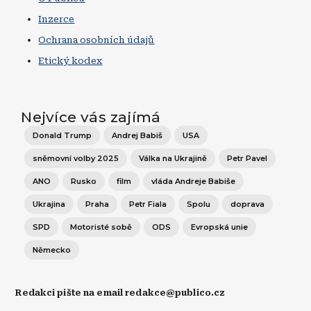
Inzerce
Ochrana osobních údajů
Etický kodex
Nejvíce vás zajímá
Donald Trump
Andrej Babiš
USA
sněmovní volby 2025
Válka na Ukrajině
Petr Pavel
ANO
Rusko
film
vláda Andreje Babiše
Ukrajina
Praha
Petr Fiala
Spolu
doprava
SPD
Motoristé sobě
ODS
Evropská unie
Německo
Redakci pište na email redakce@publico.cz