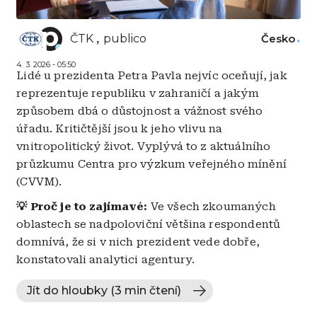
ČTK
publico
Česko
4. 3. 2026 - 05:50
Lidé u prezidenta Petra Pavla nejvíc oceňují, jak
reprezentuje republiku v zahraničí a jakým
způsobem dbá o důstojnost a vážnost svého
úřadu. Kritičtější jsou k jeho vlivu na
vnitropolitický život. Vyplývá to z aktuálního
průzkumu Centra pro výzkum veřejného mínění
(CVVM).
💡 Proč je to zajímavé:
Ve všech zkoumaných
oblastech se nadpoloviční většina respondentů
domnívá, že si v nich prezident vede dobře,
konstatovali analytici agentury.
Jít do hloubky (3 min čtení)