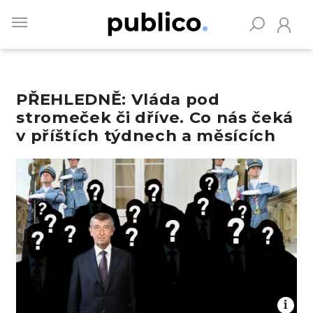
Skip
to
main
content
PŘEHLEDNĚ: Vláda pod
Vyhledávejte na Publiku
stromeček či dříve. Co nás čeká
v příštích týdnech a měsících
Obrázek