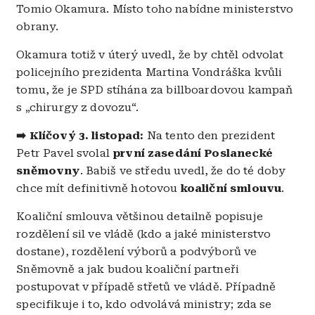
Tomio Okamura. Místo toho nabídne ministerstvo
obrany.
Okamura totiž v úterý uvedl, že by chtěl odvolat
policejního prezidenta Martina Vondráška kvůli
tomu, že je SPD stíhána za billboardovou kampaň
s „chirurgy z dovozu“.
➡️ Klíčový 3. listopad:
Na tento den prezident
Petr Pavel svolal
první zasedání Poslanecké
sněmovny
. Babiš ve středu uvedl, že do té doby
chce mít definitivně hotovou
koaliční smlouvu
.
Koaliční smlouva většinou detailně popisuje
rozdělení sil ve vládě (kdo a jaké ministerstvo
dostane), rozdělení výborů a podvýborů ve
Sněmovně a jak budou koaliční partneři
postupovat v případě střetů ve vládě. Případně
specifikuje i to, kdo odvolává ministry; zda se