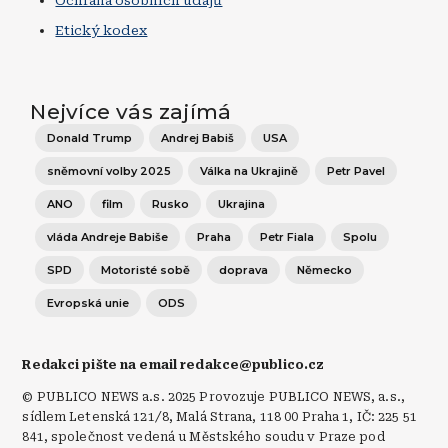
Ochrana osobních údajů
Etický kodex
Nejvíce vás zajímá
Donald Trump
Andrej Babiš
USA
sněmovní volby 2025
Válka na Ukrajině
Petr Pavel
ANO
film
Rusko
Ukrajina
vláda Andreje Babiše
Praha
Petr Fiala
Spolu
SPD
Motoristé sobě
doprava
Německo
Evropská unie
ODS
Redakci pište na email redakce@publico.cz
© PUBLICO NEWS a.s. 2025 Provozuje PUBLICO NEWS, a.s.,
sídlem Letenská 121/8, Malá Strana, 118 00 Praha 1, IČ: 225 51
841, společnost vedená u Městského soudu v Praze pod