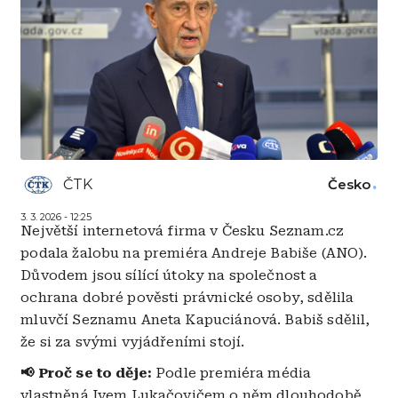
ČTK
Česko
3. 3. 2026 - 12:25
Největší internetová firma v Česku Seznam.cz
podala žalobu na premiéra Andreje Babiše (ANO).
Důvodem jsou sílící útoky na společnost a
ochrana dobré pověsti právnické osoby, sdělila
mluvčí Seznamu Aneta Kapuciánová. Babiš sdělil,
že si za svými vyjádřeními stojí.
📢 Proč se to děje:
Podle premiéra média
vlastněná Ivem Lukačovičem o něm dlouhodobě