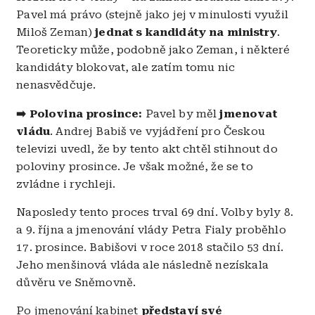
Pavel má právo (stejně jako jej v minulosti využil
Miloš Zeman)
jednat s kandidáty na ministry
.
Teoreticky může, podobně jako Zeman, i některé
kandidáty blokovat, ale zatím tomu nic
nenasvědčuje.
➡️ Polovina prosince:
Pavel by měl
jmenovat
vládu
. Andrej Babiš ve vyjádření pro Českou
televizi uvedl, že by tento akt chtěl stihnout do
poloviny prosince. Je však možné, že se to
zvládne i rychleji.
Naposledy tento proces trval 69 dní. Volby byly 8.
a 9. října a jmenování vlády Petra Fialy proběhlo
17. prosince. Babišovi v roce 2018 stačilo 53 dní.
Jeho menšinová vláda ale následně nezískala
důvěru ve Sněmovně.
Po jmenování kabinet
představí své