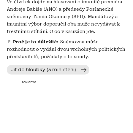
Ve čtvrtek dojde na hlasování o imunitě premiéra
Andreje Babiše (ANO) a předsedy Poslanecké
sněmovny Tomia Okamury (SPD). Mandátový a
imunitní výbor doporučil oba muže nevydávat k
trestnímu stíhání. O co v kauzách jde.
🚩
Proč je to důležité:
Sněmovna může
rozhodnout o vydání dvou vrcholných politických
představitelů, požádaly o to soudy.
Jít do hloubky (3 min čtení)
reklama