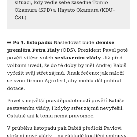
situaci, kdy vedle sebe zasedne Tomio
Okamura (SPD) a Hayato Okamura (KDU-
ČSL).
➡️ Po 3. listopadu:
Následovat bude
demise
premiéra Petra Fialy
(ODS). Prezident Pavel poté
pověří vítěze voleb
sestavením vlády
. Již před
volbami uvedl, že do té doby by měl Andrej Babiš
vyřešit svůj střet zájmů. Jinak řečeno: jak naloží
se svou firmou Agrofert, aby mohla dál pobírat
dotace.
Pavel s největší pravděpodobností pověří Babiše
sestavením vlády, i kdyby střet zájmů nevyřešil.
Ostatně ani k tomu nemá pravomoc.
V průběhu listopadu pak Babiš předloží Pavlovi
složení nové vlády – na základě koaliční smlouvy.