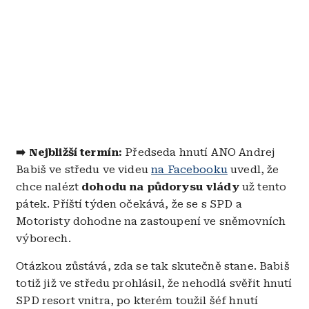
➡️ Nejbližší termín:
Předseda hnutí ANO Andrej
Babiš ve středu ve videu
na Facebooku
uvedl, že
chce nalézt
dohodu na půdorysu vlády
už tento
pátek. Příští týden očekává, že se s SPD a
Motoristy dohodne na zastoupení ve sněmovních
výborech.
Otázkou zůstává, zda se tak skutečně stane. Babiš
totiž již ve středu prohlásil, že nehodlá svěřit hnutí
SPD resort vnitra, po kterém toužil šéf hnutí