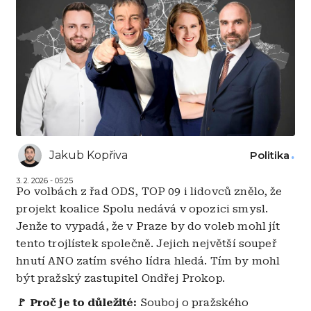
Jakub Kopřiva
Politika
3. 2. 2026 - 05:25
Po volbách z řad ODS, TOP 09 i lidovců znělo, že
projekt koalice Spolu nedává v opozici smysl.
Jenže to vypadá, že v Praze by do voleb mohl jít
tento trojlístek společně. Jejich největší soupeř
hnutí ANO zatím svého lídra hledá. Tím by mohl
být pražský zastupitel Ondřej Prokop.
🚩 Proč je to důležité:
Souboj o pražského