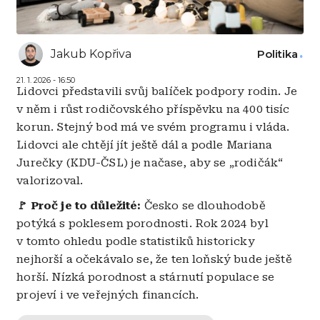
Jakub Kopřiva
Politika
21. 1. 2026 - 16:50
Lidovci představili svůj balíček podpory rodin. Je
v něm i růst rodičovského příspěvku na 400 tisíc
korun. Stejný bod má ve svém programu i vláda.
Lidovci ale chtějí jít ještě dál a podle Mariana
Jurečky (KDU-ČSL) je načase, aby se „rodičák“
valorizoval.
🚩 Proč je to důležité:
Česko se dlouhodobě
potýká s poklesem porodnosti. Rok 2024 byl
v tomto ohledu podle statistiků historicky
nejhorší a očekávalo se, že ten loňský bude ještě
horší. Nízká porodnost a stárnutí populace se
projeví i ve veřejných financích.