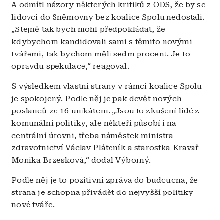
A odmítl názory některých kritiků z ODS, že by se
lidovci do Sněmovny bez koalice Spolu nedostali.
„Stejně tak bych mohl předpokládat, že
kdybychom kandidovali sami s těmito novými
tvářemi, tak bychom měli sedm procent. Je to
opravdu spekulace,“ reagoval.
S výsledkem vlastní strany v rámci koalice Spolu
je spokojený. Podle něj je pak devět nových
poslanců ze 16 unikátem. „Jsou to zkušení lidé z
komunální politiky, ale někteří působí i na
centrální úrovni, třeba náměstek ministra
zdravotnictví Václav Pláteník a starostka Kravař
Monika Brzesková,“ dodal Výborný.
Podle něj je to pozitivní zpráva do budoucna, že
strana je schopna přivádět do nejvyšší politiky
nové tváře.