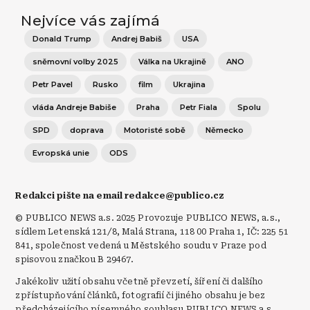
Nejvíce vás zajímá
Donald Trump
Andrej Babiš
USA
sněmovní volby 2025
Válka na Ukrajině
ANO
Petr Pavel
Rusko
film
Ukrajina
vláda Andreje Babiše
Praha
Petr Fiala
Spolu
SPD
doprava
Motoristé sobě
Německo
Evropská unie
ODS
Redakci pište na email redakce@publico.cz
© PUBLICO NEWS a.s. 2025 Provozuje PUBLICO NEWS, a.s.,
sídlem Letenská 121/8, Malá Strana, 118 00 Praha 1, IČ: 225 51
841, společnost vedená u Městského soudu v Praze pod
spisovou značkou B 29467.
Jakékoliv užití obsahu včetně převzetí, šíření či dalšího
zpřístupňování článků, fotografií či jiného obsahu je bez
předcházejícího písemného souhlasu PUBLICO NEWS a.s.