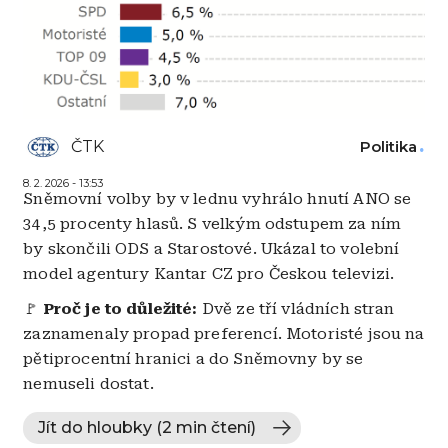
ČTK
Politika
8. 2. 2026 - 13:53
Sněmovní volby by v lednu vyhrálo hnutí ANO se
34,5 procenty hlasů. S velkým odstupem za ním
by skončili ODS a Starostové. Ukázal to volební
model agentury Kantar CZ pro Českou televizi.
🚩
Proč je to důležité:
Dvě ze tří vládních stran
zaznamenaly propad preferencí. Motoristé jsou na
pětiprocentní hranici a do Sněmovny by se
nemuseli dostat.
Jít do hloubky (2 min čtení)