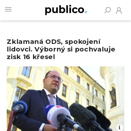
Skip
to
main
content
Zklamaná ODS, spokojení
Vyhledávejte na Publiku
lidovci. Výborný si pochvaluje
zisk 16 křesel
Obrázek