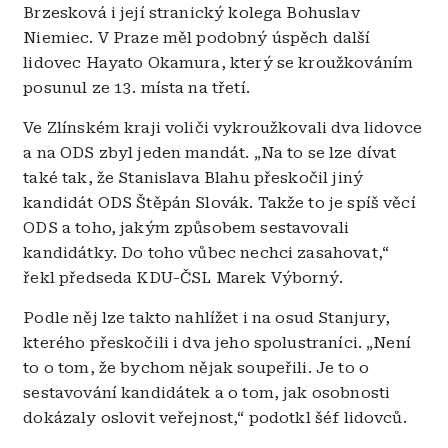
Brzesková i její stranický kolega Bohuslav
Niemiec. V Praze měl podobný úspěch další
lidovec Hayato Okamura, který se kroužkováním
posunul ze 13. místa na třetí.
Ve Zlínském kraji voliči vykroužkovali dva lidovce
a na ODS zbyl jeden mandát. „Na to se lze dívat
také tak, že Stanislava Blahu přeskočil jiný
kandidát ODS Štěpán Slovák. Takže to je spíš věcí
ODS a toho, jakým způsobem sestavovali
kandidátky. Do toho vůbec nechci zasahovat,“
řekl předseda KDU-ČSL Marek Výborný.
Podle něj lze takto nahlížet i na osud Stanjury,
kterého přeskočili i dva jeho spolustraníci. „Není
to o tom, že bychom nějak soupeřili. Je to o
sestavování kandidátek a o tom, jak osobnosti
dokázaly oslovit veřejnost,“ podotkl šéf lidovců.