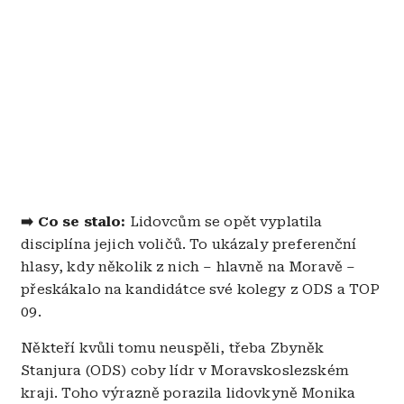
➡️ Co se stalo:
Lidovcům se opět vyplatila
disciplína jejich voličů. To ukázaly preferenční
hlasy, kdy několik z nich – hlavně na Moravě –
přeskákalo na kandidátce své kolegy z ODS a TOP
09.
Někteří kvůli tomu neuspěli, třeba Zbyněk
Stanjura (ODS) coby lídr v Moravskoslezském
kraji. Toho výrazně porazila lidovkyně Monika