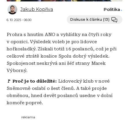
Jakub Kopřiva
Politika
Diskuse k článku
(13)
6. 10. 2025 - 06:00
Prohra s hnutím ANO a vyhlídky na čtyři roky
v opozici. Výsledek voleb je pro lidovce
hořkosladký. Získali totiž 16 poslanců, což je při
celkové ztrátě koalice Spolu dobrý výsledek.
Spokojenost neskrývá ani šéf strany Marek
Výborný.
🚩 Proč je to důležité:
Lidovecký klub v nové
Sněmovně oslabí o šest členů. A také projde
obměnou, hned devět poslanců usedne v dolní
komoře poprvé.
reklama