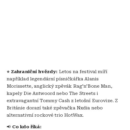
Zahraniční hvězdy:
Letos na festival míří
⭐
například legendární písničkářka Alanis
Morissette, anglický zpěvák Rag'n'Bone Man,
kapely Die Antwoord nebo The Streets i
extravagantní Tommy Cash z letošní Eurovize. Z
Británie dorazí také zpěvačka Nxdia nebo
alternativní rockové trio HotWax.
Co kdo říká:
📢