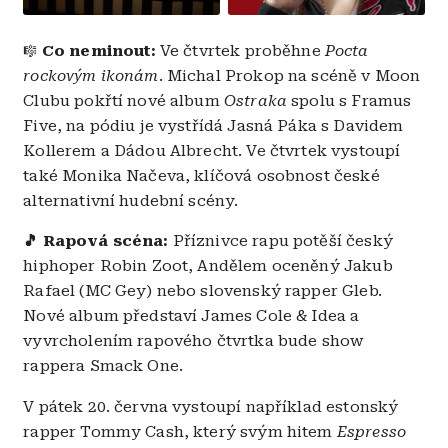
Co neminout:
Ve čtvrtek proběhne
Pocta
🎼
rockovým ikonám
. Michal Prokop na scéně v Moon
Clubu pokřtí nové album
Ostraka
spolu s Framus
Five, na pódiu je vystřídá Jasná Páka s Davidem
Kollerem a Dádou Albrecht. Ve čtvrtek vystoupí
také Monika Načeva, klíčová osobnost české
alternativní hudební scény.
🎵 Rapová scéna:
Příznivce rapu potěší český
hiphoper Robin Zoot, Andělem oceněný Jakub
Rafael (MC Gey) nebo slovenský rapper Gleb.
Nové album představí James Cole & Idea a
vyvrcholením rapového čtvrtka bude show
rappera Smack One.
V pátek 20. června vystoupí například estonský
rapper Tommy Cash, který svým hitem
Espresso