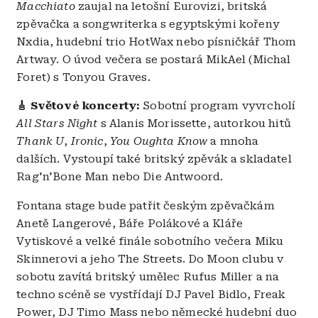
Macchiato
zaujal na letošní Eurovizi, britská
zpěvačka a songwriterka s egyptskými kořeny
Nxdia, hudební trio HotWax nebo písničkář Thom
Artway. O úvod večera se postará MikAel (Michal
Foret) s Tonyou Graves.
🎸 Světové koncerty:
Sobotní program vyvrcholí
All Stars Night
s Alanis Morissette, autorkou hitů
Thank U
,
Ironic
,
You Oughta Know
a mnoha
dalších. Vystoupí také britský zpěvák a skladatel
Rag'n'Bone Man nebo Die Antwoord.
Fontana stage bude patřit českým zpěvačkám
Anetě Langerové, Báře Polákové a Kláře
Vytiskové a velké finále sobotního večera Miku
Skinnerovi a jeho The Streets. Do Moon clubu v
sobotu zavítá britský umělec Rufus Miller a na
techno scéně se vystřídají DJ Pavel Bidlo, Freak
Power, DJ Timo Mass nebo německé hudební duo