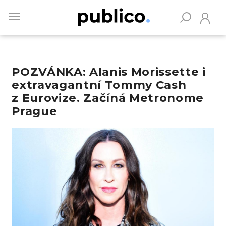
Skip
to
main
content
POZVÁNKA: Alanis Morissette i
Vyhledávejte na Publiku
extravagantní Tommy Cash
z Eurovize. Začíná Metronome
Prague
Obrázek