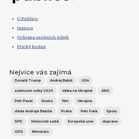
O Publicu
Inzerce
Ochrana osobních údajů
Etický kodex
Nejvíce vás zajímá
Donald Trump
Andrej Babiš
USA
sněmovní volby 2025
Válka na Ukrajině
ANO
Petr Pavel
Rusko
film
Ukrajina
vláda Andreje Babiše
Praha
Petr Fiala
Spolu
SPD
Motoristé sobě
Evropská unie
doprava
ODS
Německo