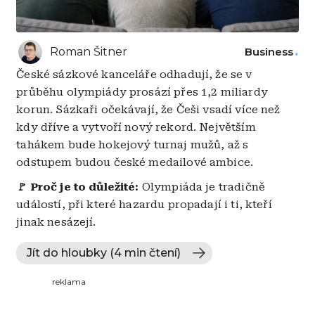
Roman Šitner
Business
České sázkové kanceláře odhadují, že se v
průběhu olympiády prosází přes 1,2 miliardy
korun. Sázkaři očekávají, že Češi vsadí více než
kdy dříve a vytvoří nový rekord. Největším
tahákem bude hokejový turnaj mužů, až s
odstupem budou české medailové ambice.
🚩 Proč je to důležité:
Olympiáda je tradičně
událostí, při které hazardu propadají i ti, kteří
jinak nesázejí.
Jít do hloubky (4 min čtení)
reklama