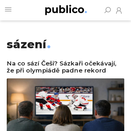
Skip
to
main
content
sázení
Vyhledávejte na Publiku
Na co sází Češi? Sázkaři očekávají,
že při olympiádě padne rekord