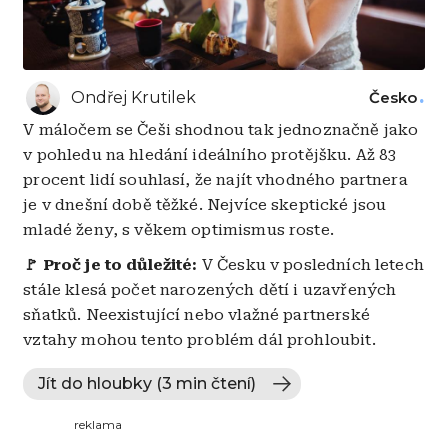
Ondřej Krutilek
Česko
V máločem se Češi shodnou tak jednoznačně jako
v pohledu na hledání ideálního protějšku. Až 83
procent lidí souhlasí, že najít vhodného partnera
je v dnešní době těžké. Nejvíce skeptické jsou
mladé ženy, s věkem optimismus roste.
🚩
Proč je to důležité:
V Česku v posledních letech
stále klesá počet narozených dětí i uzavřených
sňatků. Neexistující nebo vlažné partnerské
vztahy mohou tento problém dál prohloubit.
Jít do hloubky (3 min čtení)
reklama