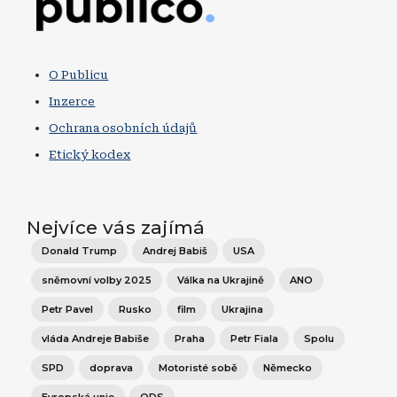
O Publicu
Inzerce
Ochrana osobních údajů
Etický kodex
Nejvíce vás zajímá
Donald Trump
Andrej Babiš
USA
sněmovní volby 2025
Válka na Ukrajině
ANO
Petr Pavel
Rusko
film
Ukrajina
vláda Andreje Babiše
Praha
Petr Fiala
Spolu
SPD
doprava
Motoristé sobě
Německo
Evropská unie
ODS