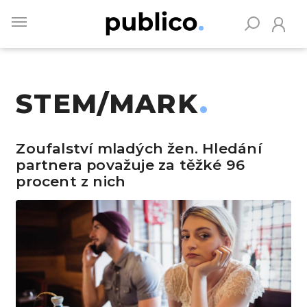
Skip
to
main
content
STEM/MARK
Vyhledávejte na Publiku
Zoufalství mladých žen. Hledání
partnera považuje za těžké 96
procent z nich