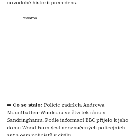
novodobé historii precedens.
reklama
➡️ Co se stalo:
Policie zadržela Andrewa
Mountbatten-Windsora ve čtvrtek ráno v
Sandringhamu. Podle informací BBC přijelo k jeho
domu Wood Farm šest neoznačených policejních
aut a osm policistů v civilu.