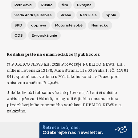
Petr Pavel
Rusko
film
Ukrajina
vláda Andreje Babiše
Praha
Petr Fiala
Spolu
SPD
doprava
Motoristé sobě
Německo
ODS
Evropská unie
Redakci pište na email redakce@publico.cz
© PUBLICO NEWS a.s. 2025 Provozuje PUBLICO NEWS, a.s.,
sídlem Letenská 121/8, Malá Strana, 118 00 Praha 1, IČ: 225 51
841, společnost vedená u Městského soudu v Praze pod
spisovou značkou B 29467.
Jakékoliv užití obsahu včetně převzetí, šíření či dalšího
zpřístupňování článků, fotografií či jiného obsahu je bez
předcházejícího písemného souhlasu PUBLICO NEWS a.s.
zakázáno.
Šetřete svůj čas.
© Publico 2026
Odebírejte náš newsletter.