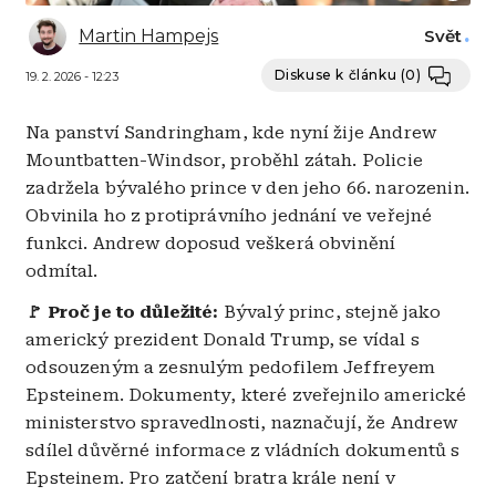
Martin Hampejs
Svět
Diskuse k článku
(0)
19. 2. 2026 - 12:23
Na panství Sandringham, kde nyní žije Andrew
Mountbatten-Windsor, proběhl zátah. Policie
zadržela bývalého prince v den jeho 66. narozenin.
Obvinila ho z protiprávního jednání ve veřejné
funkci. Andrew doposud veškerá obvinění
odmítal.
🚩 Proč je to důležité:
Bývalý princ, stejně jako
americký prezident Donald Trump, se vídal s
odsouzeným a zesnulým pedofilem Jeffreyem
Epsteinem. Dokumenty, které zveřejnilo americké
ministerstvo spravedlnosti, naznačují, že Andrew
sdílel důvěrné informace z vládních dokumentů s
Epsteinem. Pro zatčení bratra krále není v