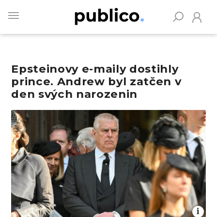
Skip
to
main
content
Epsteinovy e-maily dostihly
Vyhledávejte na Publiku
prince. Andrew byl zatčen v
den svých narozenin
Obrázek