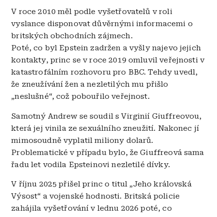
V roce 2010 měl podle vyšetřovatelů v roli
vyslance disponovat důvěrnými informacemi o
britských obchodních zájmech.
Poté, co byl Epstein zadržen a vyšly najevo jejich
kontakty, princ se v roce 2019 omluvil veřejnosti v
katastrofálním rozhovoru pro BBC. Tehdy uvedl,
že zneužívání žen a nezletilých mu přišlo
„neslušné“, což pobouřilo veřejnost.
Samotný Andrew se soudil s Virginií Giuffreovou,
která jej vinila ze sexuálního zneužití. Nakonec jí
mimosoudně vyplatil miliony dolarů.
Problematické v případu bylo, že Giuffreová sama
řadu let vodila Epsteinovi nezletilé dívky.
V říjnu 2025 přišel princ o titul „Jeho královská
Výsost“ a vojenské hodnosti. Britská policie
zahájila vyšetřování v lednu 2026 poté, co