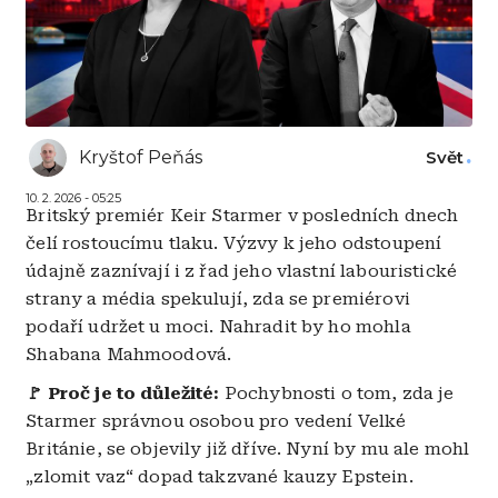
Kryštof Peňás
Svět
10. 2. 2026 - 05:25
Britský premiér Keir Starmer v posledních dnech
čelí rostoucímu tlaku. Výzvy k jeho odstoupení
údajně zaznívají i z řad jeho vlastní labouristické
strany a média spekulují, zda se premiérovi
podaří udržet u moci. Nahradit by ho mohla
Shabana Mahmoodová.
🚩 Proč je to důležité:
Pochybnosti o tom, zda je
Starmer správnou osobou pro vedení Velké
Británie, se objevily již dříve. Nyní by mu ale mohl
„zlomit vaz“ dopad takzvané kauzy Epstein.