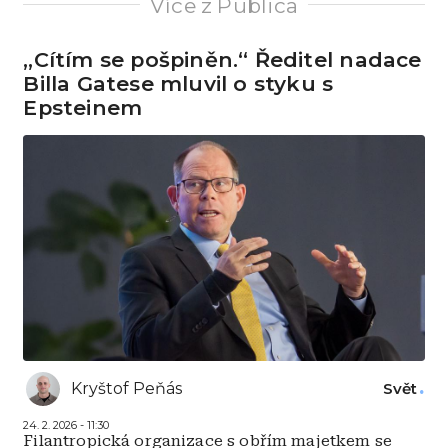
Více z Publica
„Cítím se pošpiněn.“ Ředitel nadace
Billa Gatese mluvil o styku s
Epsteinem
Kryštof Peňás
Svět
24. 2. 2026 - 11:30
Filantropická organizace s obřím majetkem se