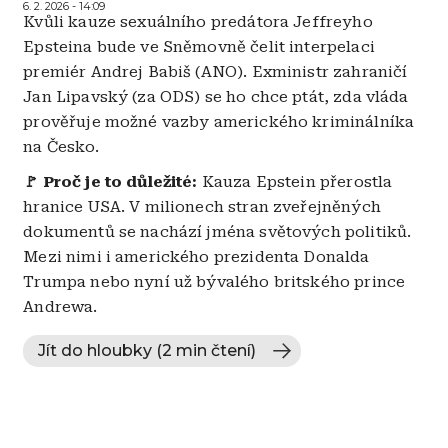
6. 2. 2026 - 14:09
Kvůli kauze sexuálního predátora Jeffreyho
Epsteina bude ve Sněmovně čelit interpelaci
premiér Andrej Babiš (ANO). Exministr zahraničí
Jan Lipavský (za ODS) se ho chce ptát, zda vláda
prověřuje možné vazby amerického kriminálníka
na Česko.
🚩 Proč je to důležité:
Kauza Epstein přerostla
hranice USA. V milionech stran zveřejněných
dokumentů se nachází jména světových politiků.
Mezi nimi i amerického prezidenta Donalda
Trumpa nebo nyní už bývalého britského prince
Andrewa.
Jít do hloubky (2 min čtení)