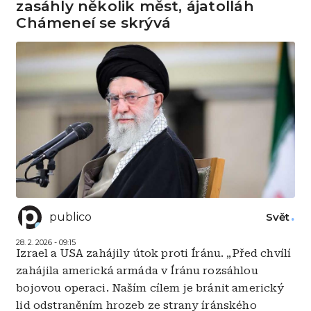
zasáhly několik měst, ájatolláh
Chámeneí se skrývá
publico
Svět
28. 2. 2026 - 09:15
Izrael a USA zahájily útok proti Íránu. „Před chvílí
zahájila americká armáda v Íránu rozsáhlou
bojovou operaci. Naším cílem je bránit americký
lid odstraněním hrozeb ze strany íránského