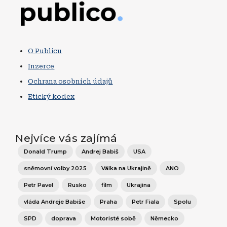
Obrázek
O Publicu
Inzerce
Ochrana osobních údajů
Etický kodex
Nejvíce vás zajímá
Donald Trump
Andrej Babiš
USA
sněmovní volby 2025
Válka na Ukrajině
ANO
Petr Pavel
Rusko
film
Ukrajina
vláda Andreje Babiše
Praha
Petr Fiala
Spolu
SPD
doprava
Motoristé sobě
Německo