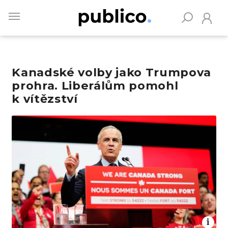
Skip
to
main
content
Kanadské volby jako Trumpova
Vyhledávejte na Publiku
prohra. Liberálům pomohl
k vítězství
Obrázek