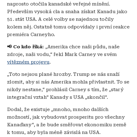
naprosto otočila kanadské veřejné mínění.
Především vysoká cla a snaha získat Kanadu jako
51. stát USA. A celé volby se najednou točily
kolem něj. Ostatně tomu odpovídaly i první reakce
premiéra Carneyho.
📢 Co kdo říká:
„Amerika chce naši půdu, naše
zdroje, naši vodu,“ řekl Mark Carney ve svém
vítězném projevu
.
„Toto nejsou plané hrozby. Trump se nás snaží
zlomit, aby si nás Amerika mohla přivlastnit. To se
nikdy nestane,“ prohlásil Carney s tím, že „starý
integrační vztah“ Kanady s USA „skončil“.
Dodal, že existuje „mnoho, mnoho dalších
možností, jak vybudovat prosperitu pro všechny
Kanaďany“, a že bude směřovat ekonomiku země
k tomu, aby byla méně závislá na USA.