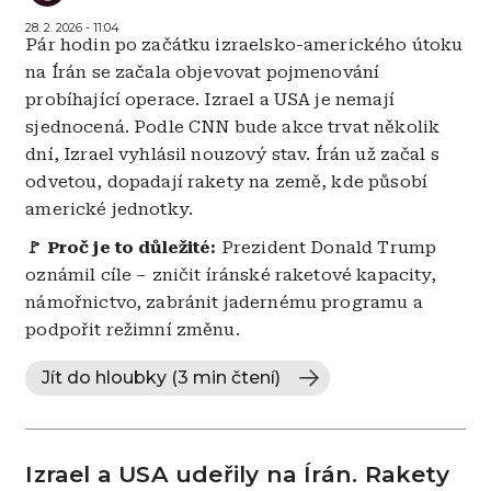
28. 2. 2026 - 11:04
Pár hodin po začátku izraelsko-amerického útoku
na Írán se začala objevovat pojmenování
probíhající operace. Izrael a USA je nemají
sjednocená. Podle CNN bude akce trvat několik
dní, Izrael vyhlásil nouzový stav. Írán už začal s
odvetou, dopadají rakety na země, kde působí
americké jednotky.
🚩 Proč je to důležité:
Prezident Donald Trump
oznámil cíle – zničit íránské raketové kapacity,
námořnictvo, zabránit jadernému programu a
podpořit režimní změnu.
Jít do hloubky (3 min čtení)
Izrael a USA udeřily na Írán. Rakety