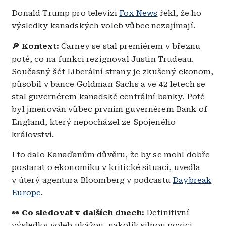
Donald Trump pro televizi
Fox News
řekl, že ho
výsledky kanadských voleb vůbec nezajímají.
🔎 Kontext:
Carney se stal premiérem v březnu
poté, co na funkci rezignoval Justin Trudeau.
Současný šéf Liberální strany je zkušený ekonom,
působil v bance Goldman Sachs a ve 42 letech se
stal guvernérem kanadské centrální banky. Poté
byl jmenován vůbec prvním guvernérem Bank of
England, který nepocházel ze Spojeného
království.
I to dalo Kanaďanům důvěru, že by se mohl dobře
postarat o ekonomiku v kritické situaci, uvedla
v úterý agentura Bloomberg v podcastu
Daybreak
Europe
.
👀 Co sledovat v dalších dnech:
Definitivní
výsledky voleb ukážou, nakolik silnou pozici