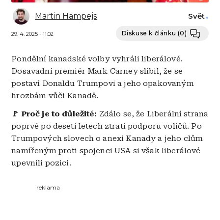
Martin Hampejs
Svět
Diskuse k článku
(0)
29. 4. 2025 - 11:02
Pondělní kanadské volby vyhráli liberálové.
Dosavadní premiér Mark Carney slíbil, že se
postaví Donaldu Trumpovi a jeho opakovaným
hrozbám vůči Kanadě.
🚩 Proč je to důležité:
Zdálo se, že Liberální strana
poprvé po deseti letech ztratí podporu voličů. Po
Trumpových slovech o anexi Kanady a jeho clům
namířeným proti spojenci USA si však liberálové
upevnili pozici.
reklama