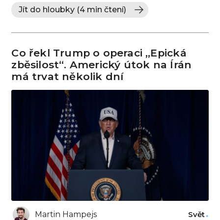
Jít do hloubky (4 min čtení)
Co řekl Trump o operaci „Epická
zběsilost“. Americký útok na Írán
má trvat několik dní
Martin Hampejs
Svět