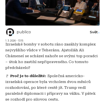
publico
Svět
1. 3. 2026 - 13:15
Izraelské bomby v sobotu ráno zasáhly komplex
nejvyššího vůdce v Teheránu. Ajatolláh Ali
Chámeneí se scházel nahoře se svými top poradci
– útok ho zastihl nepřipraveného. Co tomuto
předcházelo?
🚩
Proč je to důležité:
Společná americko-
izraelská operace byla vrcholem dvou měsíců
rozhodování, po které cestě jít. Trump vedl
paralelně diplomacii i přípravy na válku. V pátek
se rozhodl pro silovou cestu.