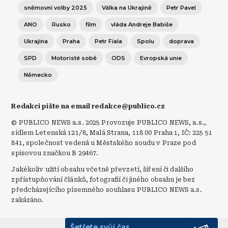
sněmovní volby 2025
Válka na Ukrajině
Petr Pavel
ANO
Rusko
film
vláda Andreje Babiše
Ukrajina
Praha
Petr Fiala
Spolu
doprava
SPD
Motoristé sobě
ODS
Evropská unie
Německo
Redakci pište na email redakce@publico.cz
© PUBLICO NEWS a.s. 2025 Provozuje PUBLICO NEWS, a.s.,
sídlem Letenská 121/8, Malá Strana, 118 00 Praha 1, IČ: 225 51
841, společnost vedená u Městského soudu v Praze pod
spisovou značkou B 29467.
Jakékoliv užití obsahu včetně převzetí, šíření či dalšího
zpřístupňování článků, fotografií či jiného obsahu je bez
předcházejícího písemného souhlasu PUBLICO NEWS a.s.
zakázáno.
Šetřete svůj čas.