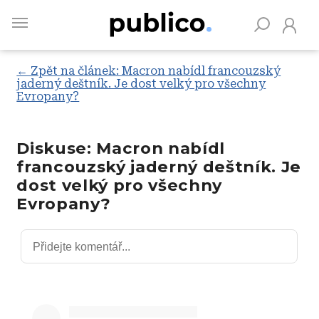
Skip
to
main
content
← Zpět na článek: Macron nabídl francouzský
jaderný deštník. Je dost velký pro všechny
Evropany?
Vyhledávejte na Publiku
Diskuse: Macron nabídl
francouzský jaderný deštník. Je
dost velký pro všechny
Evropany?