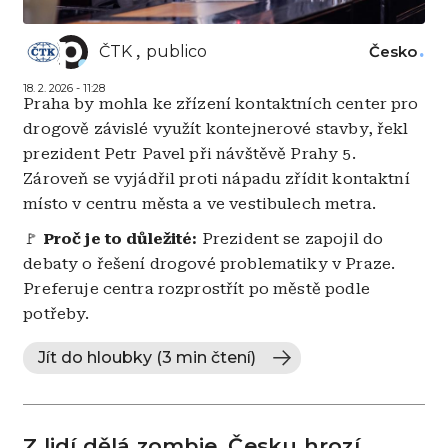
ČTK
publico
Česko
18. 2. 2026 - 11:28
Praha by mohla ke zřízení kontaktních center pro
drogově závislé využít kontejnerové stavby, řekl
prezident Petr Pavel při návštěvě Prahy 5.
Zároveň se vyjádřil proti nápadu zřídit kontaktní
místo v centru města a ve vestibulech metra.
🚩
Proč je to důležité:
Prezident se zapojil do
debaty o řešení drogové problematiky v Praze.
Preferuje centra rozprostřít po městě podle
potřeby.
Jít do hloubky (3 min čtení)
Z lidí dělá zombie. Česku hrozí