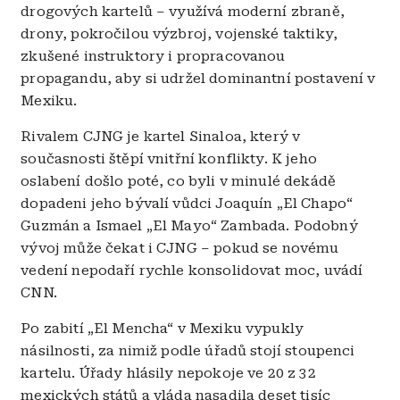
drogových kartelů – využívá moderní zbraně,
drony, pokročilou výzbroj, vojenské taktiky,
zkušené instruktory i propracovanou
propagandu, aby si udržel dominantní postavení v
Mexiku.
Rivalem CJNG je kartel Sinaloa, který v
současnosti štěpí vnitřní konflikty. K jeho
oslabení došlo poté, co byli v minulé dekádě
dopadeni jeho bývalí vůdci Joaquín „El Chapo“
Guzmán a Ismael „El Mayo“ Zambada. Podobný
vývoj může čekat i CJNG – pokud se novému
vedení nepodaří rychle konsolidovat moc, uvádí
CNN.
Po zabití „El Mencha“ v Mexiku vypukly
násilnosti, za nimiž podle úřadů stojí stoupenci
kartelu. Úřady hlásily nepokoje ve 20 z 32
mexických států a vláda nasadila deset tisíc