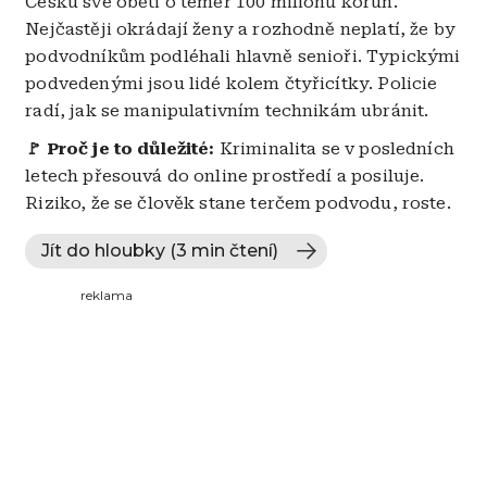
Česku své oběti o téměř 100 milionů korun.
Nejčastěji okrádají ženy a rozhodně neplatí, že by
podvodníkům podléhali hlavně senioři. Typickými
podvedenými jsou lidé kolem čtyřicítky. Policie
radí, jak se manipulativním technikám ubránit.
🚩 Proč je to důležité:
Kriminalita se v posledních
letech přesouvá do online prostředí a posiluje.
Riziko, že se člověk stane terčem podvodu, roste.
Jít do hloubky (3 min čtení)
reklama