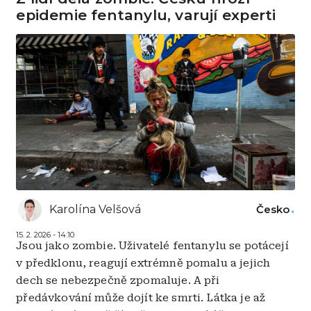
epidemie fentanylu, varují experti
Karolína Velšová
Česko
15. 2. 2026 - 14:10
Jsou jako zombie. Uživatelé fentanylu se potácejí
v předklonu, reagují extrémně pomalu a jejich
dech se nebezpečně zpomaluje. A při
předávkování může dojít ke smrti. Látka je až