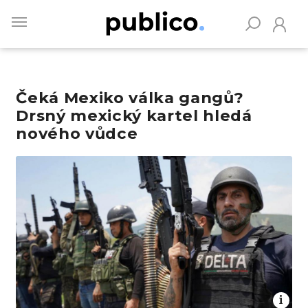
Skip
to
main
content
Čeká Mexiko válka gangů?
Vyhledávejte na Publiku
Drsný mexický kartel hledá
nového vůdce
Obrázek