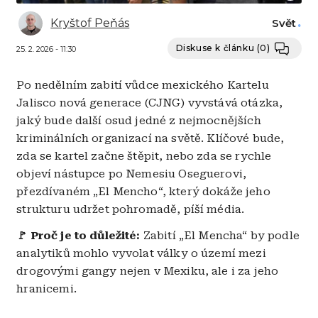
Kryštof Peňás
Svět
Diskuse k článku
(0)
25. 2. 2026 - 11:30
Po nedělním zabití vůdce mexického Kartelu
Jalisco nová generace (CJNG) vyvstává otázka,
jaký bude další osud jedné z nejmocnějších
kriminálních organizací na světě. Klíčové bude,
zda se kartel začne štěpit, nebo zda se rychle
objeví nástupce po Nemesiu Oseguerovi,
přezdívaném „El Mencho“, který dokáže jeho
strukturu udržet pohromadě, píší média.
🚩 Proč je to důležité:
Zabití „El Mencha“ by podle
analytiků mohlo vyvolat války o území mezi
drogovými gangy nejen v Mexiku, ale i za jeho
hranicemi.