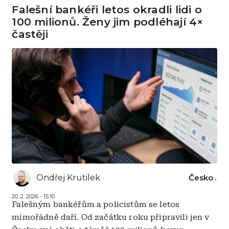
Falešní bankéři letos okradli lidi o
100 milionů. Ženy jim podléhají 4×
častěji
Ondřej Krutilek
Česko
20. 2. 2026 - 15:10
Falešným bankéřům a policistům se letos
mimořádně daří. Od začátku roku připravili jen v