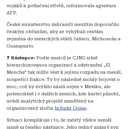
vojáků k potlačení střetů, informovala agentura
AFP.
České ministerstvo zahraničí mezitím doporučilo
českým občanům, aby se vyhýbali cestám
zejména do mexických států Jalisco, Michoacán a
Guanajuato.
❓ Nástupce:
Podle znalců je CJNG silně
hierarchizovanou organizací a odstranění „El
Mencha“ tak může vést k jejímu rozpadu na menší,
soupeřící frakce. Ty by následně mohly bojovat o
moc, což by zvýšilo násilí nejen v Mexiku, ale
potenciálně i v dalších zemích, kde kartel působí,
uvádí analytický projekt zaměřený na
organizovaný zločin
InSight Crime
.
Situaci komplikuje i to, že zabitý vůdce neměl
jasně určeného nástupce. Jeho jediný známý syn