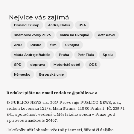
Nejvíce vás zajímá
Donald Trump
Andrej Babiš
USA
sněmovní volby 2025
Válka na Ukrajině
Petr Pavel
ANO
Rusko
film
Ukrajina
vláda Andreje Babiše
Praha
Petr Fiala
Spolu
SPD
doprava
Motoristé sobě
ODS
Německo
Evropská unie
Redakci pište na email redakce@publico.cz
© PUBLICO NEWS a.s. 2025 Provozuje PUBLICO NEWS, a.s.,
sídlem Letenská 121/8, Malá Strana, 118 00 Praha 1, IČ: 225 51
841, společnost vedená u Městského soudu v Praze pod
spisovou značkou B 29467.
Jakékoliv užití obsahu včetně převzetí, šíření či dalšího