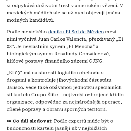
si odpykává doživotní trest v americkém vězení. V
mexických médiích ale se už nyní objevují jména
možných kandidátů.
Podle mexického
deníku El Sol de México
mezi
nimi vyčnívá Juan Carlos Valencia, přezdívaný „El
03“. Je nevlastním synem „El Mencha“ a
biologickým synem Rosalindy Gonzálezové,
klíčové postavy finančního zázemí CJNG.
„El 03“ má na starosti logistiku obchodu s
drogami a kontroluje jihovýchodní část státu
Jalisco. Vede také obávanou jednotku speciálních
sil kartelu Grupo Élite – nejtvrdší ozbrojené křídlo
organizace, odpovědné za nejnáročnější operace,
cílené popravy a obranu sporných teritorií.
👀 Co dál sledovat:
Podle expertů může být o
budoucnosti kartelu jasněji už v nejbližších