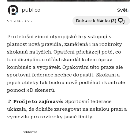
publico
Svět
Diskuse k článku
(3)
5. 2. 2026 - 16:25
Pro letošní zimní olympijské hry vstupují v
platnost nová pravidla, zaměřená i na rozkroky
skokanů na lyžích. Opatření přicházejí poté, co
loni disciplínou otřásl skandál kolem úprav
kombinéz a vycpávek. Opakování této praxe ale
sportovní federace nechce dopustit. Skokani a
jejich obleky tak budou nově podléhat i kontrole
pomocí 3D skenerů.
🚩 Proč je to zajímavé:
Sportovní federace
ukázala, že dokáže zareagovat na nekalou praxi a
vymezila pro rozkroky jasné limity.
reklama