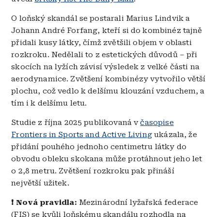
O loňský skandál se postarali Marius Lindvik a
Johann André Forfang, kteří si do kombinéz tajně
přidali kusy látky, čímž zvětšili objem v oblasti
rozkroku. Nedělali to z estetických důvodů – při
skocích na lyžích závisí výsledek z velké části na
aerodynamice. Zvětšení kombinézy vytvořilo větší
plochu, což vedlo k delšímu klouzání vzduchem, a
tím i k delšímu letu.
Studie z října 2025 publikovaná v
časopise
Frontiers in Sports and Active Living
ukázala, že
přidání pouhého jednoho centimetru látky do
obvodu obleku skokana může protáhnout jeho let
o 2,8 metru. Zvětšení rozkroku pak přináší
největší užitek.
❗ Nová pravidla:
Mezinárodní lyžařská federace
(FIS) se kvůli loňskému skandálu rozhodla na