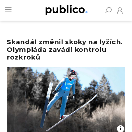
Skip
to
main
content
Skandál změnil skoky na lyžích.
Vyhledávejte na Publiku
Olympiáda zavádí kontrolu
rozkroků
Obrázek