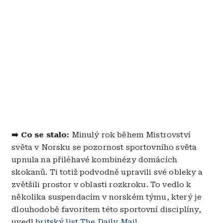
➡️ Co se stalo:
Minulý rok během Mistrovství
světa v Norsku se pozornost sportovního světa
upnula na přiléhavé kombinézy domácích
skokanů. Ti totiž podvodně upravili své obleky a
zvětšili prostor v oblasti rozkroku. To vedlo k
několika suspendacím v norském týmu, který je
dlouhodobě favoritem této sportovní disciplíny,
uvedl
britský list The Daily Mail
.