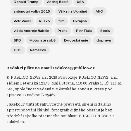
Donald Trump
Andrej Babiš
USA
sněmovní volby 2025
Válka na Ukrajině
ANO
Petr Pavel
Rusko
film
Ukrajina
vláda Andreje Babiše
Praha
Petr Fiala
Spolu
SPD
Motoristé sobě
Evropská unie
doprava
ODS
Německo
Redakci pište na email redakce@publico.cz
© PUBLICO NEWS a.s. 2025 Provozuje PUBLICO NEWS, a.s.,
sídlem Letenská 121/8, Malá Strana, 118 00 Praha 1, IČ: 225 51
841, společnost vedená u Městského soudu v Praze pod
spisovou značkou B 29467.
Jakékoliv užití obsahu včetně převzetí, šíření či dalšího
zpřístupňování článků, fotografií či jiného obsahu je bez
předcházejícího písemného souhlasu PUBLICO NEWS a.s.
zakázáno.