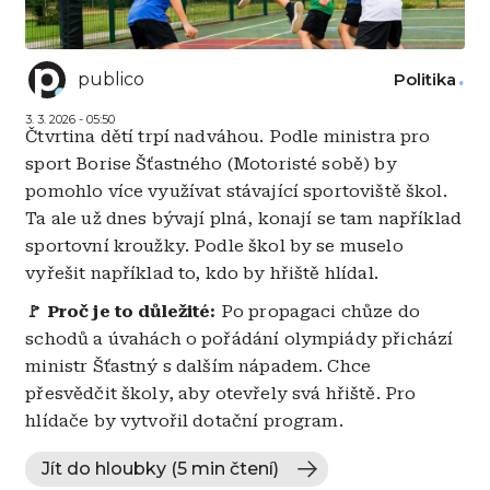
publico
Politika
3. 3. 2026 - 05:50
Čtvrtina dětí trpí nadváhou. Podle ministra pro
sport Borise Šťastného (Motoristé sobě) by
pomohlo více využívat stávající sportoviště škol.
Ta ale už dnes bývají plná, konají se tam například
sportovní kroužky. Podle škol by se muselo
vyřešit například to, kdo by hřiště hlídal.
🚩 Proč je to důležité:
Po propagaci chůze do
schodů a úvahách o pořádání olympiády přichází
ministr Šťastný s dalším nápadem. Chce
přesvědčit školy, aby otevřely svá hřiště. Pro
hlídače by vytvořil dotační program.
Jít do hloubky (5 min čtení)