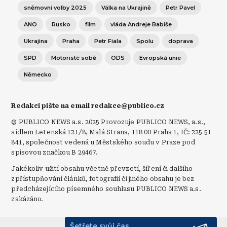
sněmovní volby 2025
Válka na Ukrajině
Petr Pavel
ANO
Rusko
film
vláda Andreje Babiše
Ukrajina
Praha
Petr Fiala
Spolu
doprava
SPD
Motoristé sobě
ODS
Evropská unie
Německo
Redakci pište na email redakce@publico.cz
© PUBLICO NEWS a.s. 2025 Provozuje PUBLICO NEWS, a.s.,
sídlem Letenská 121/8, Malá Strana, 118 00 Praha 1, IČ: 225 51
841, společnost vedená u Městského soudu v Praze pod
spisovou značkou B 29467.
Jakékoliv užití obsahu včetně převzetí, šíření či dalšího
zpřístupňování článků, fotografií či jiného obsahu je bez
předcházejícího písemného souhlasu PUBLICO NEWS a.s.
zakázáno.
Šetřete svůj čas.