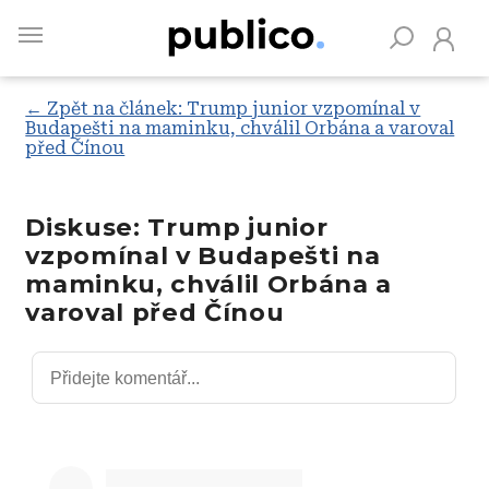
Skip
to
main
content
← Zpět na článek: Trump junior vzpomínal v
Budapešti na maminku, chválil Orbána a varoval
před Čínou
Vyhledávejte na Publiku
Diskuse: Trump junior
vzpomínal v Budapešti na
maminku, chválil Orbána a
varoval před Čínou