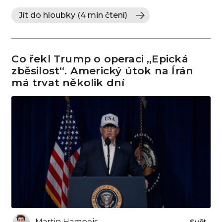
Jít do hloubky (4 min čtení)
Co řekl Trump o operaci „Epická
zběsilost“. Americký útok na Írán
má trvat několik dní
Martin Hampejs
Svět