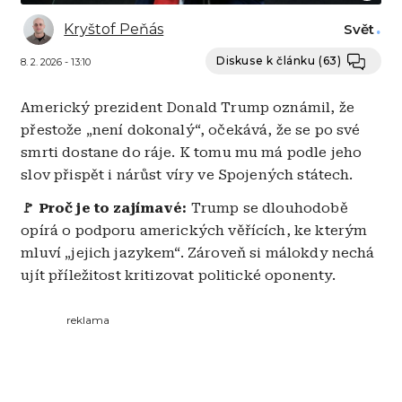
Kryštof Peňás
Svět
Diskuse k článku
(63)
8. 2. 2026 - 13:10
Americký prezident Donald Trump oznámil, že
přestože „není dokonalý“, očekává, že se po své
smrti dostane do ráje. K tomu mu má podle jeho
slov přispět i nárůst víry ve Spojených státech.
🚩 Proč je to zajímavé:
Trump se dlouhodobě
opírá o podporu amerických věřících, ke kterým
mluví „jejich jazykem“. Zároveň si málokdy nechá
ujít příležitost kritizovat politické oponenty.
reklama