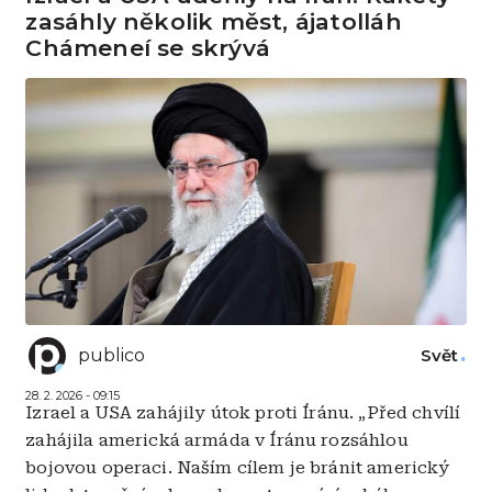
zasáhly několik měst, ájatolláh
Chámeneí se skrývá
publico
Svět
28. 2. 2026 - 09:15
Izrael a USA zahájily útok proti Íránu. „Před chvílí
zahájila americká armáda v Íránu rozsáhlou
bojovou operaci. Naším cílem je bránit americký