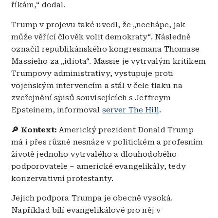
říkám,“ dodal.
Trump v projevu také uvedl, že „nechápe, jak
může věřící člověk volit demokraty“. Následně
označil republikánského kongresmana Thomase
Massieho za „idiota“. Massie je vytrvalým kritikem
Trumpovy administrativy, vystupuje proti
vojenským intervencím a stál v čele tlaku na
zveřejnění spisů souvisejících s Jeffreym
Epsteinem, informoval
server The Hill
.
🔎 Kontext:
Americký prezident Donald Trump
má i přes různé nesnáze v politickém a profesním
životě jednoho vytrvalého a dlouhodobého
podporovatele – americké evangelikály, tedy
konzervativní protestanty.
Jejich podpora Trumpa je obecně vysoká.
Například bílí evangelikálové pro něj v