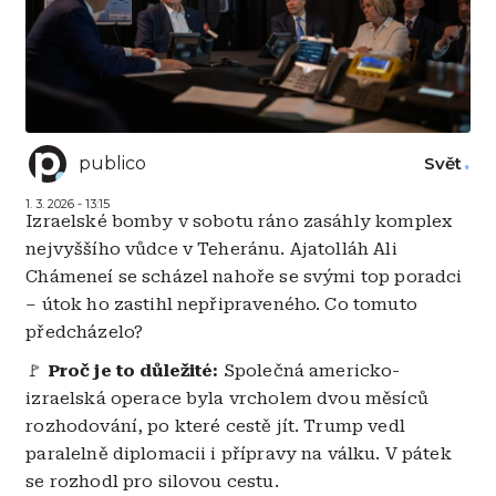
publico
Svět
1. 3. 2026 - 13:15
Izraelské bomby v sobotu ráno zasáhly komplex
nejvyššího vůdce v Teheránu. Ajatolláh Ali
Chámeneí se scházel nahoře se svými top poradci
– útok ho zastihl nepřipraveného. Co tomuto
předcházelo?
🚩
Proč je to důležité:
Společná americko-
izraelská operace byla vrcholem dvou měsíců
rozhodování, po které cestě jít. Trump vedl
paralelně diplomacii i přípravy na válku. V pátek
se rozhodl pro silovou cestu.