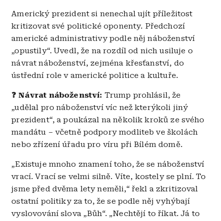
Americký prezident si nenechal ujít příležitost
kritizovat své politické oponenty. Předchozí
americké administrativy podle něj náboženství
„opustily“. Uvedl, že na rozdíl od nich usiluje o
návrat náboženství, zejména křesťanství, do
ústřední role v americké politice a kultuře.
❓ Návrat náboženství:
Trump prohlásil, že
„udělal pro náboženství víc než kterýkoli jiný
prezident“, a poukázal na několik kroků ze svého
mandátu – včetně podpory modliteb ve školách
nebo zřízení úřadu pro víru při Bílém domě.
„Existuje mnoho znamení toho, že se náboženství
vrací. Vrací se velmi silně. Víte, kostely se plní. To
jsme před dvěma lety neměli,“ řekl a zkritizoval
ostatní politiky za to, že se podle něj vyhýbají
vyslovování slova „Bůh“. „Nechtějí to říkat. Já to