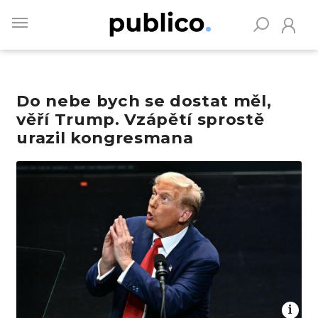
Skip
to
main
content
Do nebe bych se dostat měl,
Vyhledávejte na Publiku
věří Trump. Vzápětí sprostě
urazil kongresmana
Obrázek