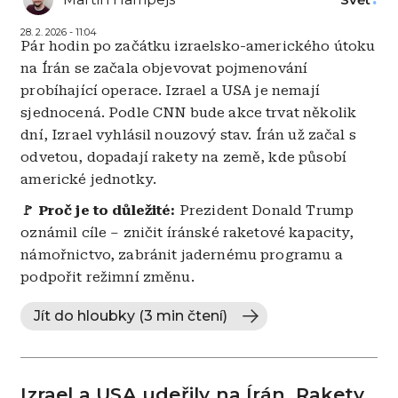
28. 2. 2026 - 11:04
Pár hodin po začátku izraelsko-amerického útoku
na Írán se začala objevovat pojmenování
probíhající operace. Izrael a USA je nemají
sjednocená. Podle CNN bude akce trvat několik
dní, Izrael vyhlásil nouzový stav. Írán už začal s
odvetou, dopadají rakety na země, kde působí
americké jednotky.
🚩 Proč je to důležité:
Prezident Donald Trump
oznámil cíle – zničit íránské raketové kapacity,
námořnictvo, zabránit jadernému programu a
podpořit režimní změnu.
Jít do hloubky (3 min čtení)
Izrael a USA udeřily na Írán. Rakety