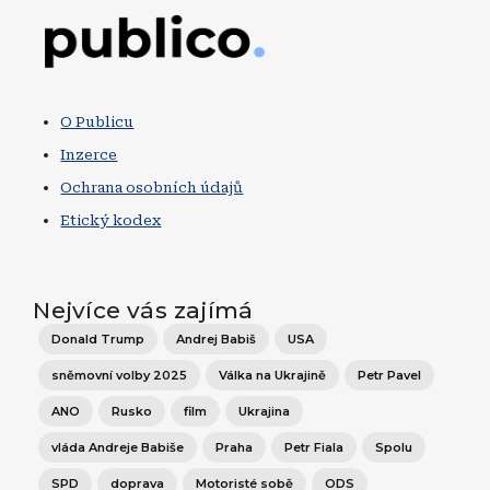
Obrázek
O Publicu
Inzerce
Ochrana osobních údajů
Etický kodex
Nejvíce vás zajímá
Donald Trump
Andrej Babiš
USA
sněmovní volby 2025
Válka na Ukrajině
Petr Pavel
ANO
Rusko
film
Ukrajina
vláda Andreje Babiše
Praha
Petr Fiala
Spolu
SPD
doprava
Motoristé sobě
ODS