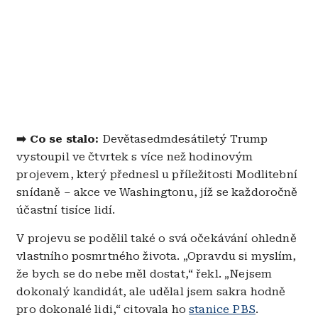
➡️ Co se stalo:
Devětasedmdesátiletý Trump
vystoupil ve čtvrtek s více než hodinovým
projevem, který přednesl u příležitosti Modlitební
snídaně – akce ve Washingtonu, jíž se každoročně
účastní tisíce lidí.
V projevu se podělil také o svá očekávání ohledně
vlastního posmrtného života. „Opravdu si myslím,
že bych se do nebe měl dostat,“ řekl. „Nejsem
dokonalý kandidát, ale udělal jsem sakra hodně
pro dokonalé lidi,“ citovala ho
stanice PBS
.