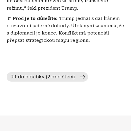
lid odstraněním hrozeb ze strany íránského
režimu,“ řekl prezident Trump.
🚩 Proč je to důležité:
Trump jednal s dal Íránem
o uzavření jaderné dohody. Útok nyní znamená, že
s diplomacií je konec. Konflikt má potenciál
přepsat strategickou mapu regionu.
Jít do hloubky (2 min čtení)