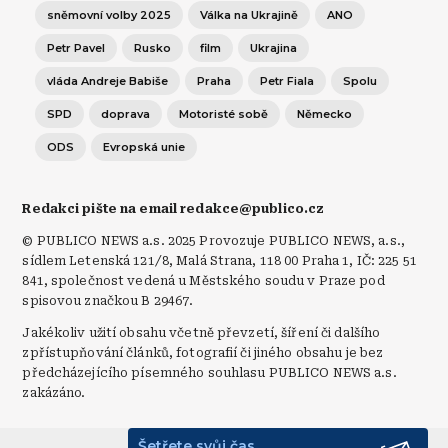
sněmovní volby 2025
Válka na Ukrajině
ANO
Petr Pavel
Rusko
film
Ukrajina
vláda Andreje Babiše
Praha
Petr Fiala
Spolu
SPD
doprava
Motoristé sobě
Německo
ODS
Evropská unie
Redakci pište na email redakce@publico.cz
© PUBLICO NEWS a.s. 2025 Provozuje PUBLICO NEWS, a.s.,
sídlem Letenská 121/8, Malá Strana, 118 00 Praha 1, IČ: 225 51
841, společnost vedená u Městského soudu v Praze pod
spisovou značkou B 29467.
Jakékoliv užití obsahu včetně převzetí, šíření či dalšího
zpřístupňování článků, fotografií či jiného obsahu je bez
předcházejícího písemného souhlasu PUBLICO NEWS a.s.
zakázáno.
Šetřete svůj čas.