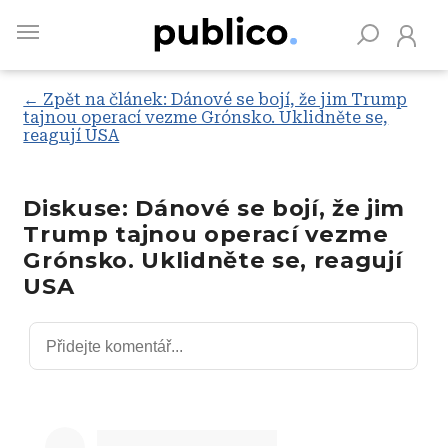
Skip
to
main
content
← Zpět na článek: Dánové se bojí, že jim Trump
tajnou operací vezme Grónsko. Uklidněte se,
reagují USA
Vyhledávejte na Publiku
Diskuse: Dánové se bojí, že jim
Trump tajnou operací vezme
Grónsko. Uklidněte se, reagují
USA