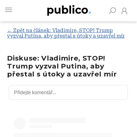
Skip
to
main
content
← Zpět na článek: Vladimire, STOP! Trump
vyzval Putina, aby přestal s útoky a uzavřel mír
Vyhledávejte na Publiku
Diskuse: Vladimire, STOP!
Trump vyzval Putina, aby
přestal s útoky a uzavřel mír