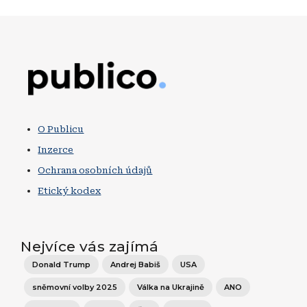
Obrázek
O Publicu
Inzerce
Ochrana osobních údajů
Etický kodex
Nejvíce vás zajímá
Donald Trump
Andrej Babiš
USA
sněmovní volby 2025
Válka na Ukrajině
ANO