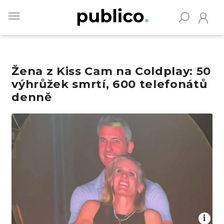
Skip
to
main
content
Žena z Kiss Cam na Coldplay: 50
Vyhledávejte na Publiku
výhrůžek smrtí, 600 telefonátů
denně
Obrázek