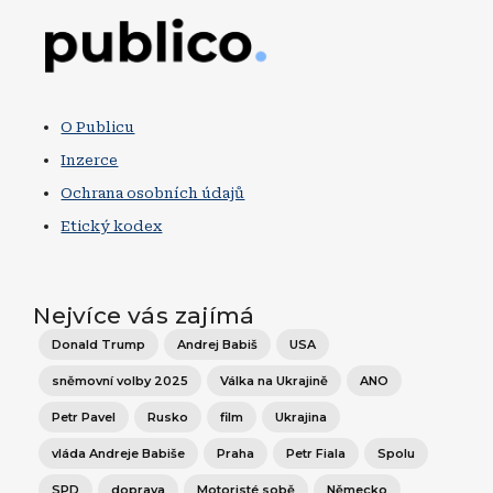
Obrázek
O Publicu
Inzerce
Ochrana osobních údajů
Etický kodex
Nejvíce vás zajímá
Donald Trump
Andrej Babiš
USA
sněmovní volby 2025
Válka na Ukrajině
ANO
Petr Pavel
Rusko
film
Ukrajina
vláda Andreje Babiše
Praha
Petr Fiala
Spolu
SPD
doprava
Motoristé sobě
Německo