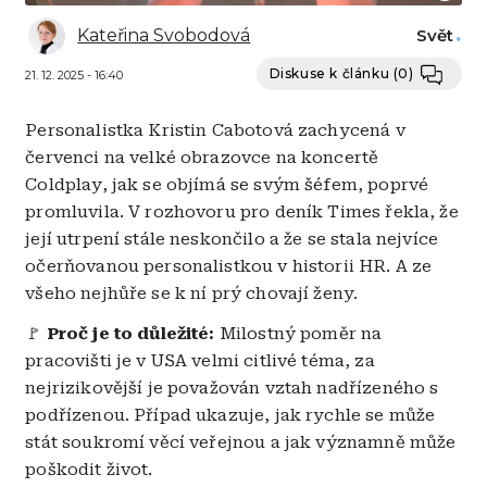
Kateřina Svobodová
Svět
Diskuse k článku
(0)
21. 12. 2025 - 16:40
Personalistka Kristin Cabotová zachycená v
červenci na velké obrazovce na koncertě
Coldplay, jak se objímá se svým šéfem, poprvé
promluvila. V rozhovoru pro deník Times řekla, že
její utrpení stále neskončilo a že se stala nejvíce
očerňovanou personalistkou v historii HR. A ze
všeho nejhůře se k ní prý chovají ženy.
🚩
Proč je to důležité:
Milostný poměr na
pracovišti je v USA velmi citlivé téma, za
nejrizikovější je považován vztah nadřízeného s
podřízenou. Případ ukazuje, jak rychle se může
stát soukromí věcí veřejnou a jak významně může
poškodit život.