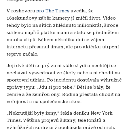
V rozhovoru
pro The Times
uvedla, že
16sekundový záběr kamery jí zničil život. Video
tehdy bylo na sítích zhlédnuto milionkrát, široce
sdíleno napříč platformami a stalo se předmětem
mnoha vtipů. Během několika dní se zájem
internetu přesunul jinam, ale pro aktérku utrpení
teprve začalo.
Její dvě děti se prý za ni stále stydí a nechtějí se
nechávat vyzvednout ze školy nebo s ní chodit na
sportovní utkání. Po incidentu dostávala výhružné
zprávy typu: „Jdu si pro tebe.“ Děti se bály, že
zemře a že zemřou ony. Rodina přestala chodit na
veřejnost a na společenské akce.
„Nekrutější byly ženy,“ řekla deníku New York
Times. Většina projevů šikany, telefonátů a
výhrůžných zpráv prý pocházela právě od nich.