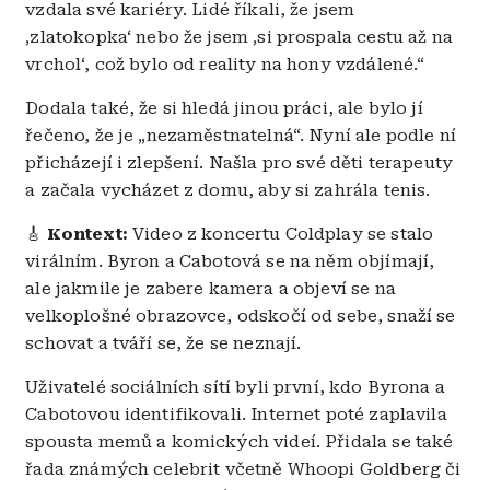
vzdala své kariéry. Lidé říkali, že jsem
‚zlatokopka‘ nebo že jsem ‚si prospala cestu až na
vrchol‘, což bylo od reality na hony vzdálené.“
Dodala také, že si hledá jinou práci, ale bylo jí
řečeno, že je „nezaměstnatelná“. Nyní ale podle ní
přicházejí i zlepšení. Našla pro své děti terapeuty
a začala vycházet z domu, aby si zahrála tenis.
🎸
Kontext:
Video z koncertu Coldplay se stalo
virálním. Byron a Cabotová se na něm objímají,
ale jakmile je zabere kamera a objeví se na
velkoplošné obrazovce, odskočí od sebe, snaží se
schovat a tváří se, že se neznají.
Uživatelé sociálních sítí byli první, kdo Byrona a
Cabotovou identifikovali. Internet poté zaplavila
spousta memů a komických videí. Přidala se také
řada známých celebrit včetně Whoopi Goldberg či