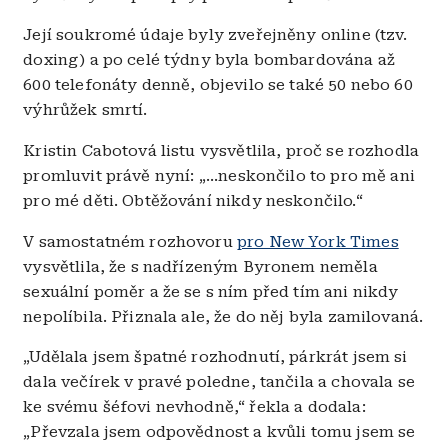
Její soukromé údaje byly zveřejněny online (tzv.
doxing) a po celé týdny byla bombardována až
600 telefonáty denně, objevilo se také 50 nebo 60
výhrůžek smrtí.
Kristin Cabotová listu vysvětlila, proč se rozhodla
promluvit právě nyní: „...neskončilo to pro mě ani
pro mé děti. Obtěžování nikdy neskončilo.“
V samostatném rozhovoru
pro New York Times
vysvětlila, že s nadřízeným Byronem neměla
sexuální poměr a že se s ním před tím ani nikdy
nepolíbila. Přiznala ale, že do něj byla zamilovaná.
„Udělala jsem špatné rozhodnutí, párkrát jsem si
dala večírek v pravé poledne, tančila a chovala se
ke svému šéfovi nevhodně,“ řekla a dodala:
„Převzala jsem odpovědnost a kvůli tomu jsem se