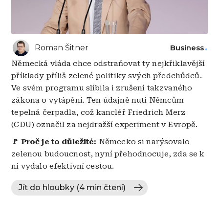
Roman Šitner
Business
Německá vláda chce odstraňovat ty nejkřiklavější
příklady příliš zelené politiky svých předchůdců.
Ve svém programu slíbila i zrušení takzvaného
zákona o vytápění. Ten údajně nutí Němcům
tepelná čerpadla, což kancléř Friedrich Merz
(CDU) označil za nejdražší experiment v Evropě.
🚩 Proč je to důležité:
Německo si narýsovalo
zelenou budoucnost, nyní přehodnocuje, zda se k
ní vydalo efektivní cestou.
Jít do hloubky (4 min čtení)