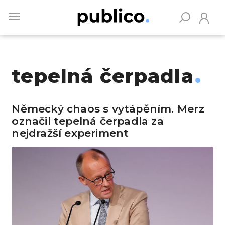
Skip
to
main
content
tepelná čerpadla
Vyhledávejte na Publiku
Německý chaos s vytápěním. Merz
označil tepelná čerpadla za
nejdražší experiment