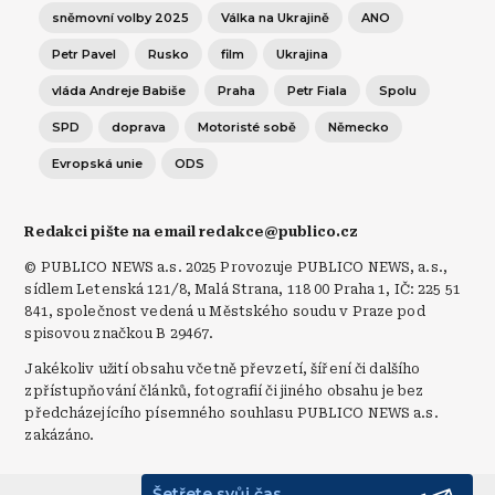
sněmovní volby 2025
Válka na Ukrajině
ANO
Petr Pavel
Rusko
film
Ukrajina
vláda Andreje Babiše
Praha
Petr Fiala
Spolu
SPD
doprava
Motoristé sobě
Německo
Evropská unie
ODS
Redakci pište na email redakce@publico.cz
© PUBLICO NEWS a.s. 2025 Provozuje PUBLICO NEWS, a.s.,
sídlem Letenská 121/8, Malá Strana, 118 00 Praha 1, IČ: 225 51
841, společnost vedená u Městského soudu v Praze pod
spisovou značkou B 29467.
Jakékoliv užití obsahu včetně převzetí, šíření či dalšího
zpřístupňování článků, fotografií či jiného obsahu je bez
předcházejícího písemného souhlasu PUBLICO NEWS a.s.
zakázáno.
Šetřete svůj čas.