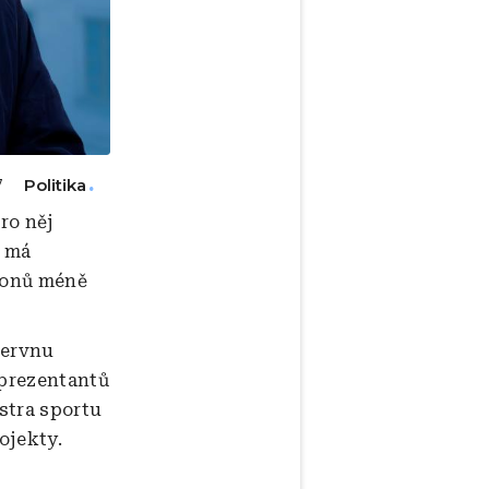
Politika
7
ro něj
k má
lionů méně
červnu
eprezentantů
istra sportu
ojekty.