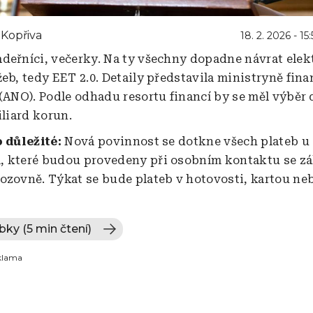
Kopřiva
18. 2. 2026 - 15:
deřníci, večerky. Na ty všechny dopadne návrat elek
eb, tedy EET 2.0. Detaily představila ministryně fina
 (ANO). Podle odhadu resortu financí by se měl výběr 
iliard korun.
o důležité:
Nová povinnost se dotkne všech plateb u
, které budou provedeny při osobním kontaktu se z
ozovně. Týkat se bude plateb v hotovosti, kartou ne
bky (5 min čtení)
klama