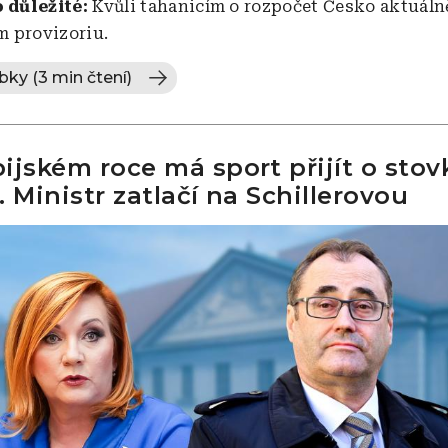
o důležité:
Kvůli tahanicím o rozpočet Česko aktuáln
 provizoriu.
bky (3 min čtení)
ijském roce má sport přijít o stov
. Ministr zatlačí na Schillerovou