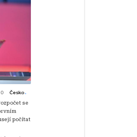
Česko
10
rozpočet se
 prvním
usejí počítat