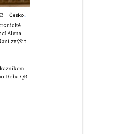
Česko
53
tronické
ncí Alena
daní zvýšit
ákazníkem
bo třeba QR