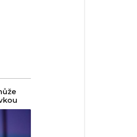
může
ovkou