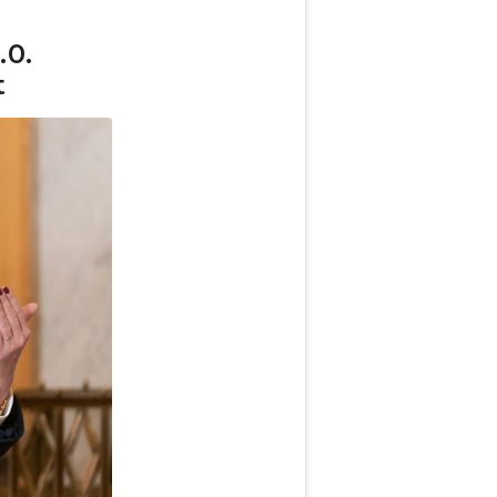
.0.
t