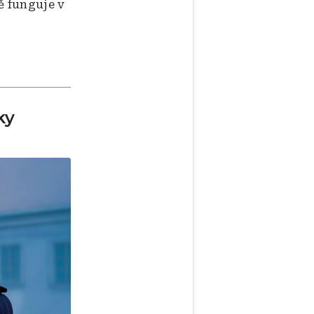
ě funguje v
ky