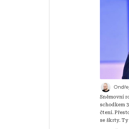
Ondřej
Sněmovní ro
schodkem 31
čtení. Přest
se škrty. Ty