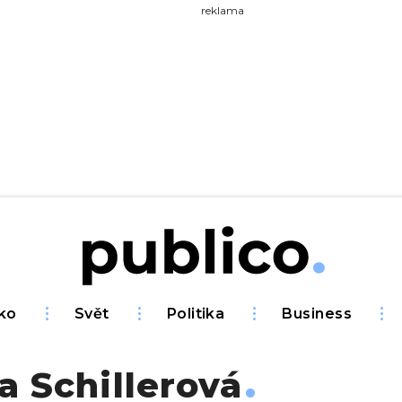
yhledávejte na Publiku
reklama
ko
Svět
Politika
Business
a Schillerová