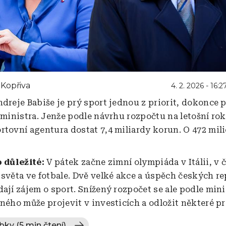
Kopřiva
4. 2. 2026 - 16:2
ndreje Babiše je prý sport jednou z priorit, dokonce p
t ministra. Jenže podle návrhu rozpočtu na letošní ro
rtovní agentura dostat 7,4 miliardy korun. O 472 mi
o důležité:
V pátek začne zimní olympiáda v Itálii, v 
 světa ve fotbale. Dvě velké akce a úspěch českých r
dají zájem o sport. Snížený rozpočet se ale podle min
tného může projevit v investicích a odložit některé pr
bky (5 min čtení)