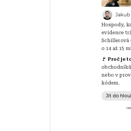
Jakub 
Hospody, ka
evidence trž
Schillerová
o 14 až 15 m
🚩 Proč je t
obchodníků
nebo v prov
kódem.
Jít do hlou
re