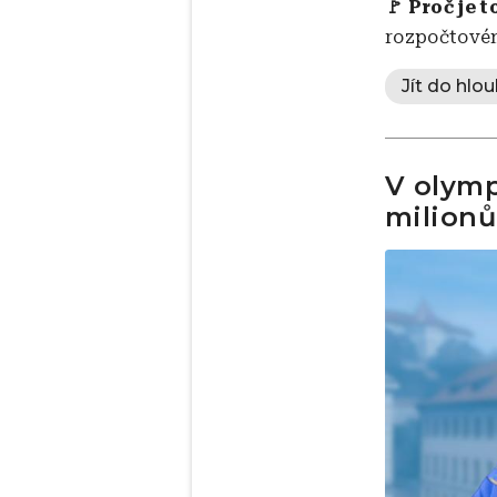
🚩
Proč je t
rozpočtovém
Jít do hlou
V olymp
milionů