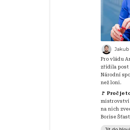
Jakub 
Pro vládu A
zřídila pos
Národní spo
než loni.
🚩 Proč je t
mistrovství
na nich zve
Borise Šťas
Jít do hlou