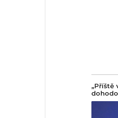
„Příště
dohodou