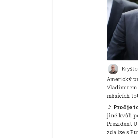
Kryšto
Americký pr
Vladimirem 
měsících to
🚩 Proč je t
jiné kvůli 
Prezident U
zda lze s P