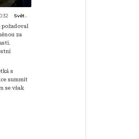
Svět
10:32
e požadoval
měnou za
sti.
ostní
tká s
hce summit
m se však