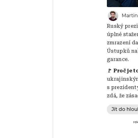
Marti
Ruský prezi
úplné staže
zmrazení da
Ústupků nab
garance.
🚩 Proč je t
ukrajinský
s prezident
zdá, že zás
Jít do hlou
re