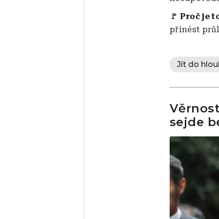
🚩 Proč je t
přinést prů
Jít do hlou
Věrnost
sejde b