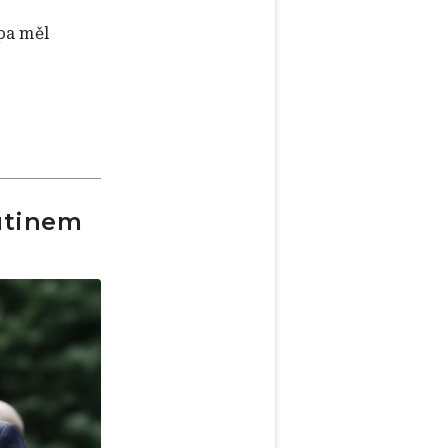
pa měl
utinem