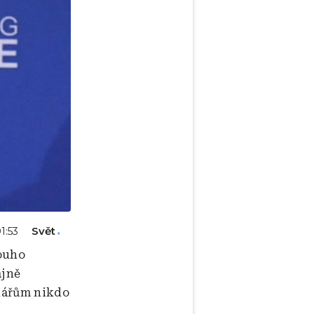
Svět
01:53
louho
ajně
inářům nikdo