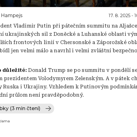
n Hampejs
17. 8. 2025 - 
dent Vladimir Putin při pátečním summitu na Aljašc
ní ukrajinských sil z Doněcké a Luhanské oblasti vý
lších frontových linií v Chersonské a Záporožské obla
ídl jen velmi málo a navrhl i velmi zvláštní bezpečn
o důležité:
Donald Trump se po summitu v pondělí se
m prezidentem Volodymyrem Zelenským. A v pátek c
y Ruska i Ukrajiny. Vzhledem k Putinovým podmínká
adní průlom není pravděpodobný.
bky (3 min čtení)
klama