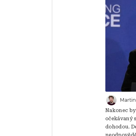
Marti
Nakonec byl
očekávaný s
dohodou. De
neodpovědě