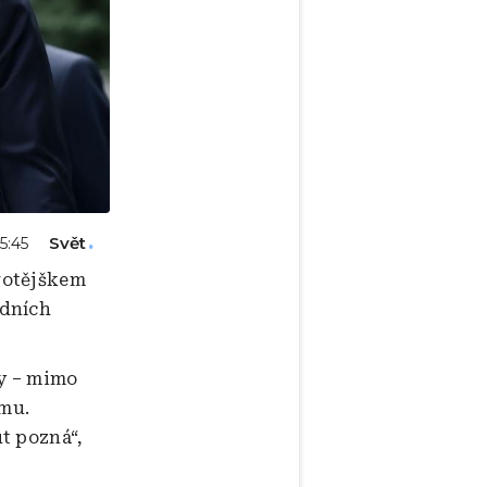
Svět
15:45
rotějškem
edních
vy – mimo
mu.
t pozná“,