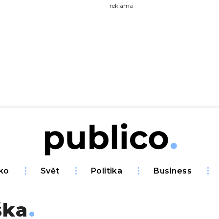
yhledávejte na Publiku
reklama
ko
Svět
Politika
Business
ška