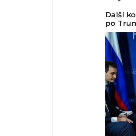
Další k
po Trum