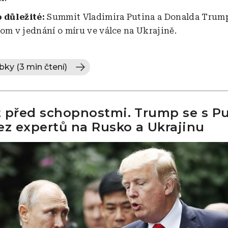
o důležité:
Summit Vladimira Putina a Donalda Trum
lom v jednání o míru ve válce na Ukrajině.
bky (3 min čtení)
 před schopnostmi. Trump se s P
ez expertů na Rusko a Ukrajinu