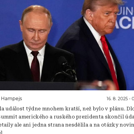
n Hampejs
16. 8. 2025 - 
a událost týdne mnohem kratší, než bylo v plánu. D
ummit amerického a ruského prezidenta skončil úd
taily ale ani jedna strana nesdělila a na otázky nov
l.