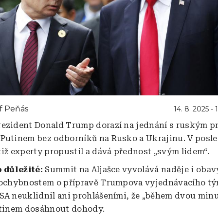
f Peňás
14. 8. 2025 - 
ezident Donald Trump dorazí na jednání s ruským p
Putinem bez odborníků na Rusko a Ukrajinu. V posl
tiž experty propustil a dává přednost „svým lidem“.
o důležité:
Summit na Aljašce vyvolává naděje i oba
pochybnostem o přípravě Trumpova vyjednávacího tý
SA neuklidnil ani prohlášeními, že „během dvou minu
utinem dosáhnout dohody.