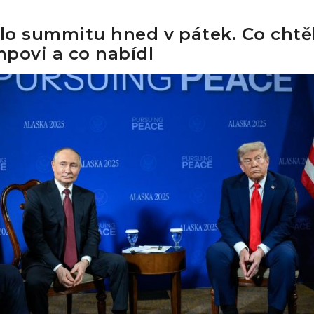
olo summitu hned v pátek. Co chtě
povi a co nabídl