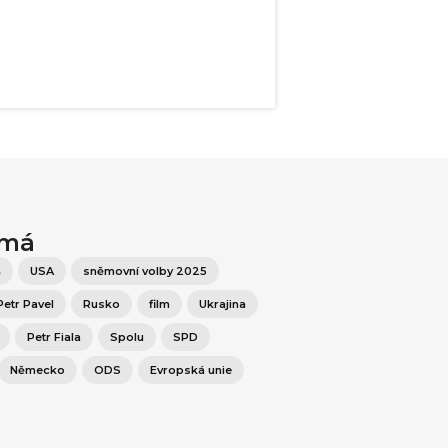
ímá
š
USA
sněmovní volby 2025
Petr Pavel
Rusko
film
Ukrajina
Petr Fiala
Spolu
SPD
Německo
ODS
Evropská unie