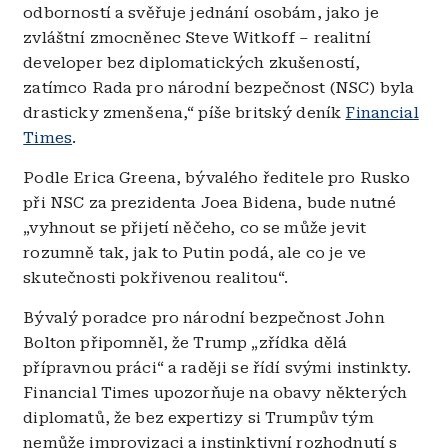
odborností a svěřuje jednání osobám, jako je
zvláštní zmocněnec Steve Witkoff – realitní
developer bez diplomatických zkušeností,
zatímco Rada pro národní bezpečnost (NSC) byla
drasticky zmenšena,“ píše britský deník
Financial
Times
.
Podle Erica Greena, bývalého ředitele pro Rusko
při NSC za prezidenta Joea Bidena, bude nutné
„vyhnout se přijetí něčeho, co se může jevit
rozumně tak, jak to Putin podá, ale co je ve
skutečnosti pokřivenou realitou“.
Bývalý poradce pro národní bezpečnost John
Bolton připomněl, že Trump „zřídka dělá
přípravnou práci“ a raději se řídí svými instinkty.
Financial Times upozorňuje na obavy některých
diplomatů, že bez expertizy si Trumpův tým
nemůže improvizaci a instinktivní rozhodnutí s