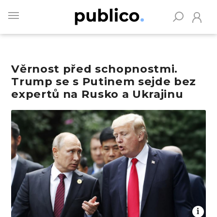
Skip
to
main
content
Věrnost před schopnostmi.
Vyhledávejte na Publiku
Trump se s Putinem sejde bez
expertů na Rusko a Ukrajinu
Obrázek