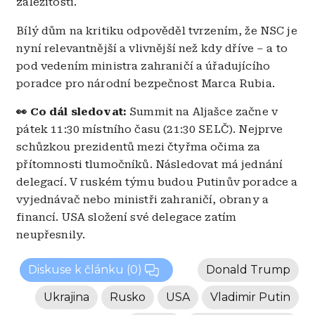
záležitosti.
Bílý dům na kritiku odpověděl tvrzením, že NSC je
nyní relevantnější a vlivnější než kdy dříve – a to
pod vedením ministra zahraničí a úřadujícího
poradce pro národní bezpečnost Marca Rubia.
👀 Co dál sledovat:
Summit na Aljašce začne v
pátek 11:30 místního času (21:30 SELČ). Nejprve
schůzkou prezidentů mezi čtyřma očima za
přítomnosti tlumočníků. Následovat má jednání
delegací. V ruském týmu budou Putinův poradce a
vyjednávač nebo ministři zahraničí, obrany a
financí. USA složení své delegace zatím
neupřesnily.
Diskuse k článku
(0)
Donald Trump
Ukrajina
Rusko
USA
Vladimir Putin