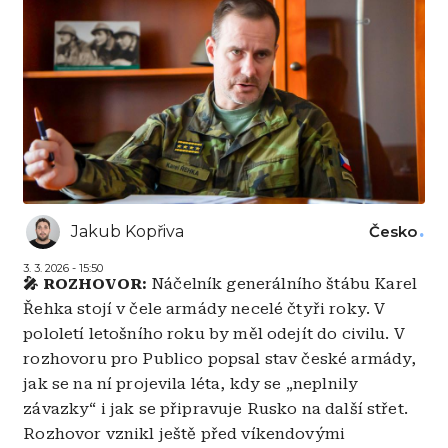
Jakub Kopřiva
Česko
3. 3. 2026 - 15:50
🎤 ROZHOVOR:
Náčelník generálního štábu Karel
Řehka stojí v čele armády necelé čtyři roky. V
pololetí letošního roku by měl odejít do civilu. V
rozhovoru pro Publico popsal stav české armády,
jak se na ní projevila léta, kdy se „neplnily
závazky“ i jak se připravuje Rusko na další střet.
Rozhovor vznikl ještě před víkendovými