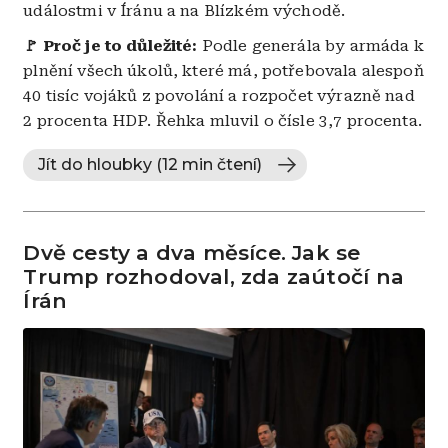
událostmi v Íránu a na Blízkém východě.
🚩 Proč je to důležité:
Podle generála by armáda k
plnění všech úkolů, které má, potřebovala alespoň
40 tisíc vojáků z povolání a rozpočet výrazně nad
2 procenta HDP. Řehka mluvil o čísle 3,7 procenta.
Jít do hloubky (12 min čtení)
Dvě cesty a dva měsíce. Jak se
Trump rozhodoval, zda zaútočí na
Írán