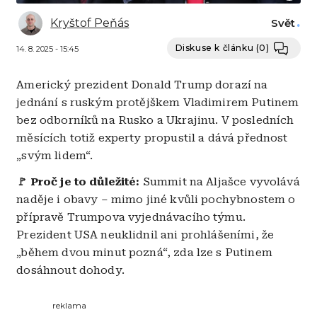
Kryštof Peňás
Svět
Diskuse k článku
(0)
14. 8. 2025 - 15:45
Americký prezident Donald Trump dorazí na
jednání s ruským protějškem Vladimirem Putinem
bez odborníků na Rusko a Ukrajinu. V posledních
měsících totiž experty propustil a dává přednost
„svým lidem“.
🚩 Proč je to důležité:
Summit na Aljašce vyvolává
naděje i obavy – mimo jiné kvůli pochybnostem o
přípravě Trumpova vyjednávacího týmu.
Prezident USA neuklidnil ani prohlášeními, že
„během dvou minut pozná“, zda lze s Putinem
dosáhnout dohody.
reklama