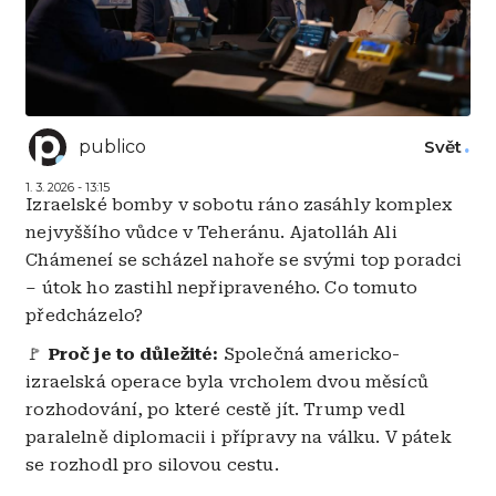
publico
Svět
1. 3. 2026 - 13:15
Izraelské bomby v sobotu ráno zasáhly komplex
nejvyššího vůdce v Teheránu. Ajatolláh Ali
Chámeneí se scházel nahoře se svými top poradci
– útok ho zastihl nepřipraveného. Co tomuto
předcházelo?
🚩
Proč je to důležité:
Společná americko-
izraelská operace byla vrcholem dvou měsíců
rozhodování, po které cestě jít. Trump vedl
paralelně diplomacii i přípravy na válku. V pátek
se rozhodl pro silovou cestu.