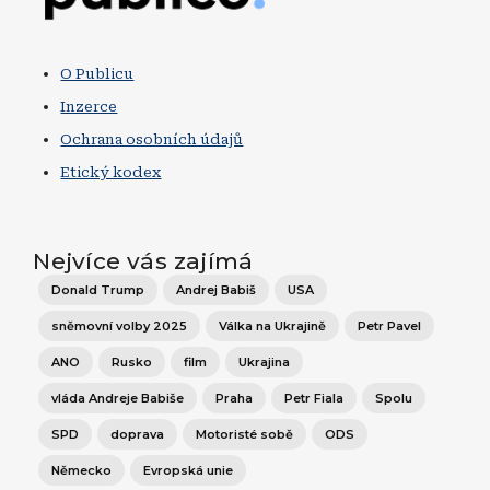
O Publicu
Inzerce
Ochrana osobních údajů
Etický kodex
Nejvíce vás zajímá
Donald Trump
Andrej Babiš
USA
sněmovní volby 2025
Válka na Ukrajině
Petr Pavel
ANO
Rusko
film
Ukrajina
vláda Andreje Babiše
Praha
Petr Fiala
Spolu
SPD
doprava
Motoristé sobě
ODS
Německo
Evropská unie