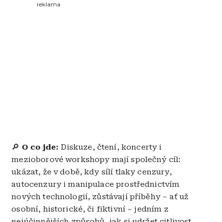
reklama
🔎
O co jde:
Diskuze, čtení, koncerty i
mezioborové workshopy mají společný cíl:
ukázat, že v době, kdy sílí tlaky cenzury,
autocenzury i manipulace prostřednictvím
nových technologií, zůstávají příběhy – ať už
osobní, historické, či fiktivní – jedním z
nejúčinnějších způsobů, jak si udržet citlivost,