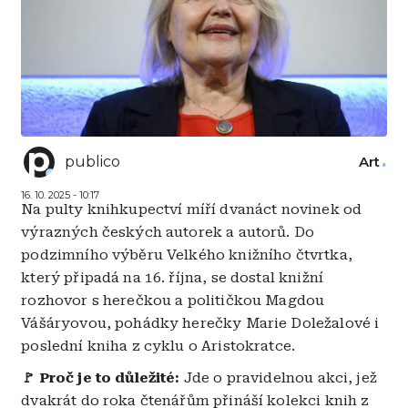
publico
Art
16. 10. 2025 - 10:17
Na pulty knihkupectví míří dvanáct novinek od
výrazných českých autorek a autorů. Do
podzimního výběru Velkého knižního čtvrtka,
který připadá na 16. října, se dostal knižní
rozhovor s herečkou a političkou Magdou
Vášáryovou, pohádky herečky Marie Doležalové i
poslední kniha z cyklu o Aristokratce.
🚩 Proč je to důležité:
Jde o pravidelnou akci, jež
dvakrát do roka čtenářům přináší kolekci knih z