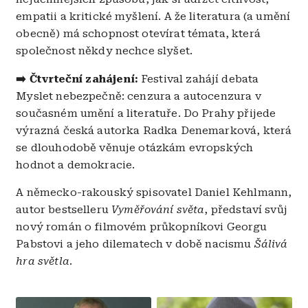
empatii a kritické myšlení. A že literatura (a umění
obecně) má schopnost otevírat témata, která
společnost někdy nechce slyšet.
➡️
Čtvrteční zahájení:
Festival zahájí debata
Myslet nebezpečně: cenzura a autocenzura v
současném umění a literatuře. Do Prahy přijede
výrazná česká autorka Radka Denemarková, která
se dlouhodobě věnuje otázkám evropských
hodnot a demokracie.
A německo-rakouský spisovatel Daniel Kehlmann,
autor bestselleru
Vyměřování světa
, představí svůj
nový román o filmovém průkopníkovi Georgu
Pabstovi a jeho dilematech v době nacismu
Šálivá
hra světla
.
Obrázek
Obrázek