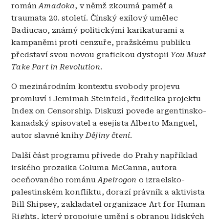
román
Amadoka
, v němž zkoumá paměť a
traumata 20. století. Čínský exilový umělec
Badiucao, známý politickými karikaturami a
kampaněmi proti cenzuře, pražskému publiku
představí svou novou grafickou dystopii
You Must
Take Part in Revolution
.
O mezinárodním kontextu svobody projevu
promluví i Jemimah Steinfeld, ředitelka projektu
Index on Censorship. Diskuzi povede argentinsko-
kanadský spisovatel a esejista Alberto Manguel,
autor slavné knihy
Dějiny čtení
.
Další část programu přivede do Prahy například
irského prozaika Columa McCanna, autora
oceňovaného románu
Apeirogon
o izraelsko-
palestinském konfliktu, dorazí právník a aktivista
Bill Shipsey, zakladatel organizace Art for Human
Rights, který propojuje umění s obranou lidských