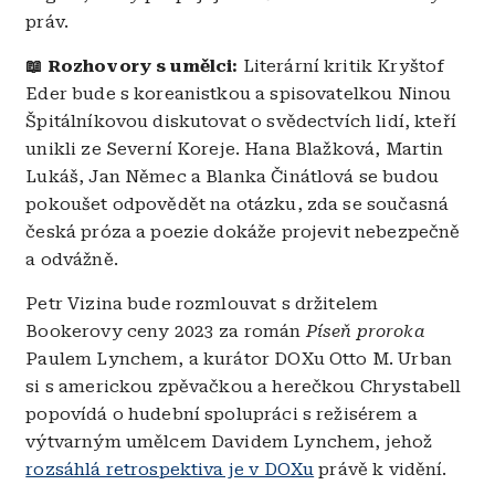
práv.
📖 Rozhovory s umělci:
Literární kritik Kryštof
Eder bude s koreanistkou a spisovatelkou Ninou
Špitálníkovou diskutovat o svědectvích lidí, kteří
unikli ze Severní Koreje. Hana Blažková, Martin
Lukáš, Jan Němec a Blanka Činátlová se budou
pokoušet odpovědět na otázku, zda se současná
česká próza a poezie dokáže projevit nebezpečně
a odvážně.
Petr Vizina bude rozmlouvat s držitelem
Bookerovy ceny 2023 za román
Píseň proroka
Paulem Lynchem, a kurátor DOXu Otto M. Urban
si s americkou zpěvačkou a herečkou Chrystabell
popovídá o hudební spolupráci s režisérem a
výtvarným umělcem Davidem Lynchem, jehož
rozsáhlá retrospektiva je v DOXu
právě k vidění.