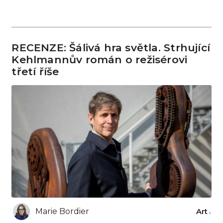
RECENZE: Šálivá hra světla. Strhující
Kehlmannův román o režisérovi
třetí říše
Marie Bordier
Art