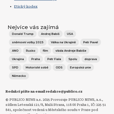
Etický kodex
Nejvíce vás zajímá
Donald Trump
Andrej Babiš
USA
sněmovní volby 2025
Válka na Ukrajině
Petr Pavel
ANO
Rusko
film
vláda Andreje Babiše
Ukrajina
Praha
Petr Fiala
Spolu
doprava
SPD
Motoristé sobě
ODS
Evropská unie
Německo
Redakci pište na email redakce@publico.cz
© PUBLICO NEWS a.s. 2025 Provozuje PUBLICO NEWS, a.s.,
sídlem Letenská 121/8, Malá Strana, 118 00 Praha 1, IČ: 225 51
841, společnost vedená u Městského soudu v Praze pod