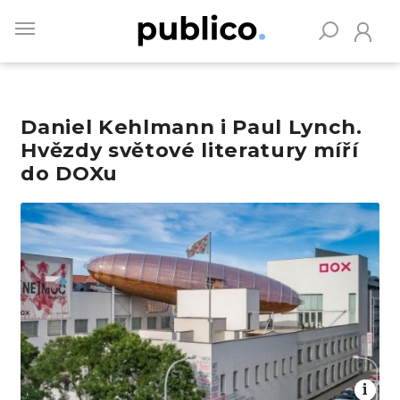
Skip
to
main
content
Daniel Kehlmann i Paul Lynch.
Vyhledávejte na Publiku
Hvězdy světové literatury míří
do DOXu
Obrázek