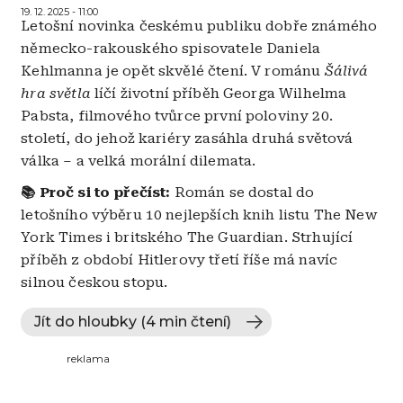
19. 12. 2025 - 11:00
Letošní novinka českému publiku dobře známého
německo-rakouského spisovatele Daniela
Kehlmanna je opět skvělé čtení. V románu
Šálivá
hra světla
líčí životní příběh Georga Wilhelma
Pabsta, filmového tvůrce první poloviny 20.
století, do jehož kariéry zasáhla druhá světová
válka – a velká morální dilemata.
📚 Proč si to přečíst:
Román se dostal do
letošního výběru 10 nejlepších knih listu The New
York Times i britského The Guardian. Strhující
příběh z období Hitlerovy třetí říše má navíc
silnou českou stopu.
Jít do hloubky (4 min čtení)
reklama