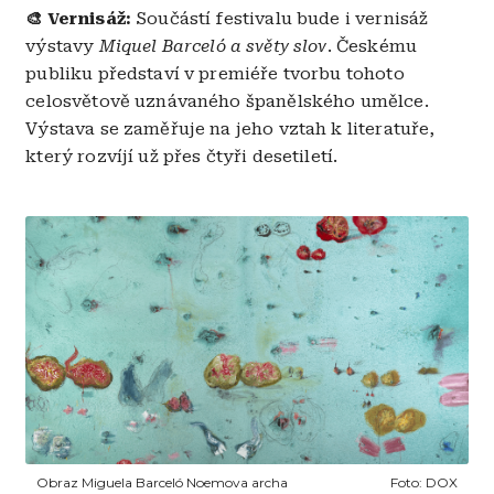
🎨 Vernisáž:
Součástí festivalu bude i vernisáž
výstavy
Miquel Barceló a světy slov
. Českému
publiku představí v premiéře tvorbu tohoto
celosvětově uznávaného španělského umělce.
Výstava se zaměřuje na jeho vztah k literatuře,
který rozvíjí už přes čtyři desetiletí.
Obrázek
Obraz Miguela Barceló Noemova archa
Foto:
DOX