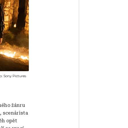
o:
Sony Pictures
ného žánru
, scenárista
ěh opět