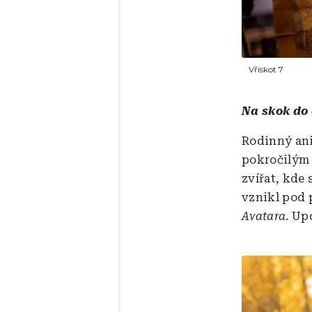
Vřískot 7
Na skok do
Rodinný ani
pokročilým 
zvířat, kde 
vznikl pod 
Avatara
. Up
Obrázek