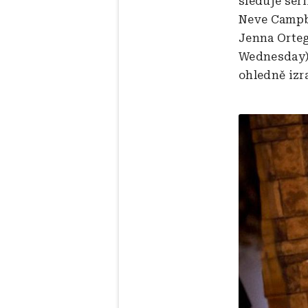
sleduje séri
Neve Campb
Jenna Orteg
Wednesday) 
ohledně izr
Obrázek