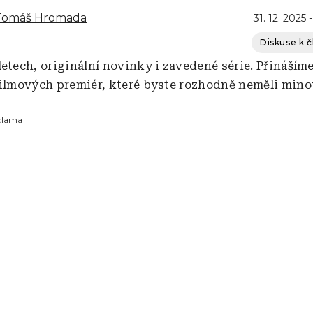
 Tomáš Hromada
31. 12. 2025 
Diskuse k 
letech, originální novinky i zavedené série. Přináším
filmových premiér, které byste rozhodně neměli mino
klama