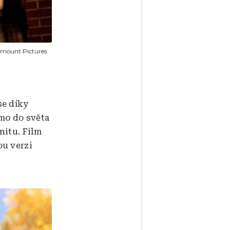
mount Pictures
se díky
mo do světa
nitu. Film
ou verzi