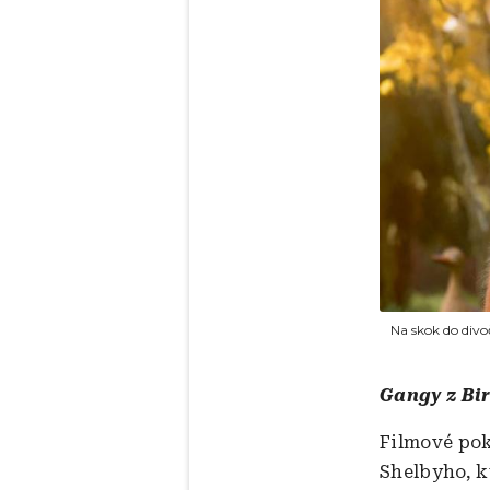
Na skok do divo
Gangy z Bi
Filmové pok
Shelbyho, k