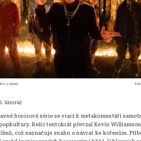
rám z kostí
Fot
6. února)
lavné hororové série se vrací k metakomentáři samot
popkultury. Režii tentokrát převzal Kevin Williamson
ilmů, což naznačuje snahu o návrat ke kořenům. Příb