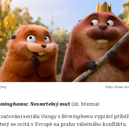
činy
Foto:
Pixar An
rminghamu: Nesmrtelný muž
(20. března)
račování seriálu
Gangy z Birminghemu
vypráví příb
terý se ocitá v Evropě na prahu válečného konfliktu.