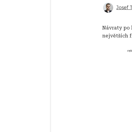
Josef
Návraty po 
největších 
re