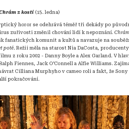
: Chrám z kostí
(15. ledna)
ptický horor se odehrává téměř tři dekády po původ
irus zuřivosti změnil chování lidí k nepoznání.
Chrám
ik fanatických komunit a kultů a navazuje na soubě
et poté.
Režii měla na starost Nia DaCosta, producenty
ilmu z roku 2002 - Danny Boyle a Alex Garland. V hlav
Ralph Fiennes, Jack O'Connell a Alfie Williams. Zajím
ávrat Cilliana Murphyho v cameo roli a fakt, že Sony
alší pokračování.