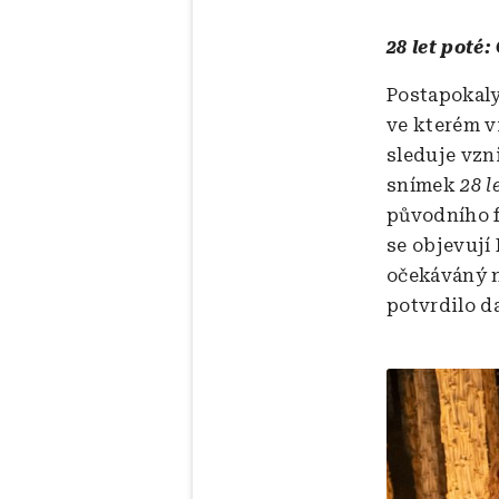
28 let poté
Postapokaly
ve kterém v
sleduje vzn
snímek
28 l
původního f
se objevují 
očekáváný n
potvrdilo d
Obrázek