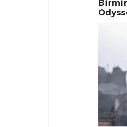
Birmi
Odyss
Obrázek