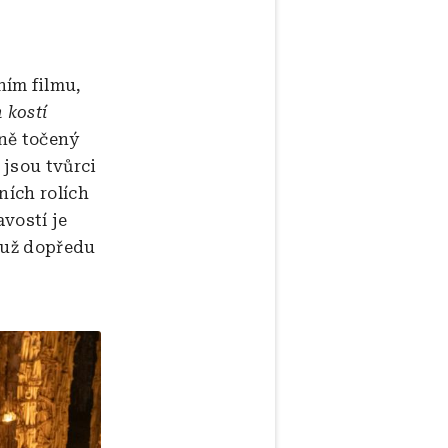
ním filmu,
 kostí
žně točený
 jsou tvůrci
ních rolích
avostí je
 už dopředu