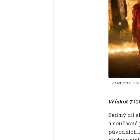
28 let poté: Ch
Vřískot 7
(2
Sedmý díl s
a současné 
původních f