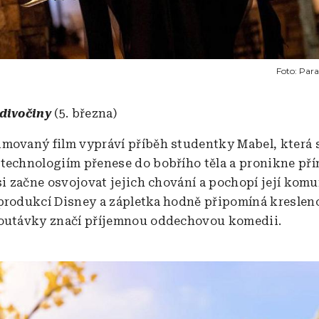
Foto:
Para
 divočiny
(5. března)
movaný film vypráví příběh studentky Mabel, která 
technologiím přenese do bobřího těla a pronikne pří
si začne osvojovat jejich chování a pochopí její komu
produkcí Disney a zápletka hodně připomíná kreslen
outávky značí příjemnou oddechovou komedii.