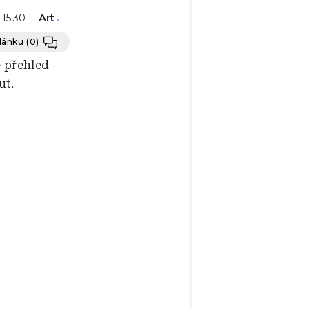
Art
- 15:30
článku
(0)
e přehled
ut.