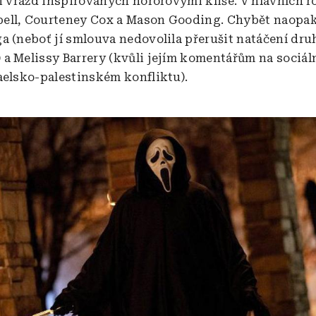
i vražd inspirovaných hororovými klišé. V hlavních ro
ell, Courteney Cox a Mason Gooding. Chybět naopa
a (neboť jí smlouva nedovolila přerušit natáčení dru
a Melissy Barrery (kvůli jejím komentářům na sociáln
aelsko-palestinském konfliktu).