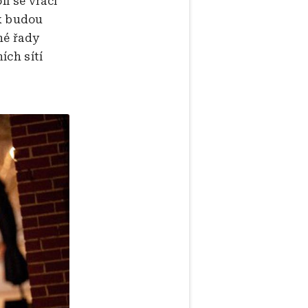
lí se vrací
k budou
hé řady
ích sítí