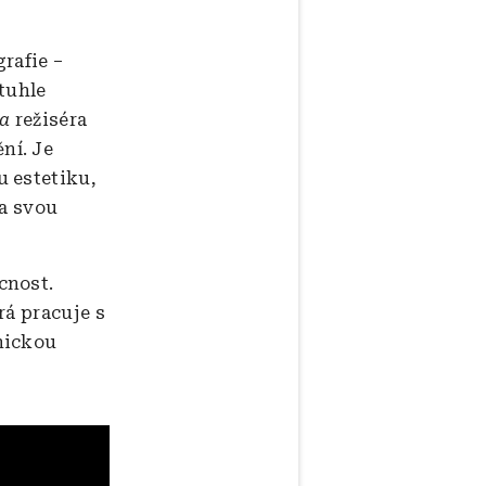
rafie –
 tuhle
ea
režiséra
ní. Je
u estetiku,
na svou
cnost.
rá pracuje s
nickou