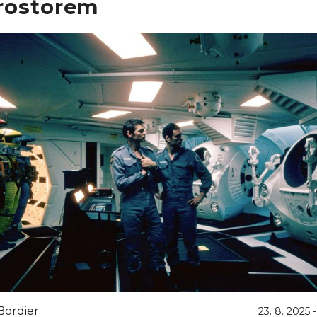
rostorem
Bordier
23. 8. 2025 -