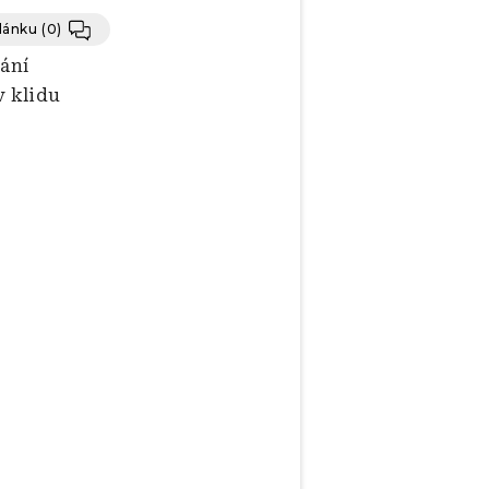
článku
(0)
vání
v klidu