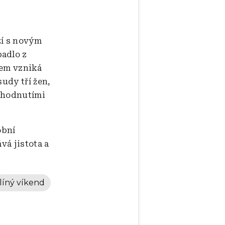
zí s novým
padlo z
dem vzniká
udy tří žen,
ozhodnutími
obní
vá jistota a
líný víkend