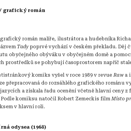
/ grafický román
rafický román malíře, ilustrátora a hudebníka Rich
názvem
Tady
poprvé vychází v českém překladu. Děj č
koutu obyčejného obýváku v obyčejném domě a pomoc
 prostředků se pohybují časoprostorem napříč stal
tistránkový komiks vyšel v roce 1989 v revue
Raw
a 
rze přepracovaná do rozsáhlého grafického románu vy
jazycích a získala řadu ocenění včetně hlavní ceny z 
Podle komiksu natočil Robert Zemeckis film
Místo pr
em v hlavní roli.
írná odysea (1968)