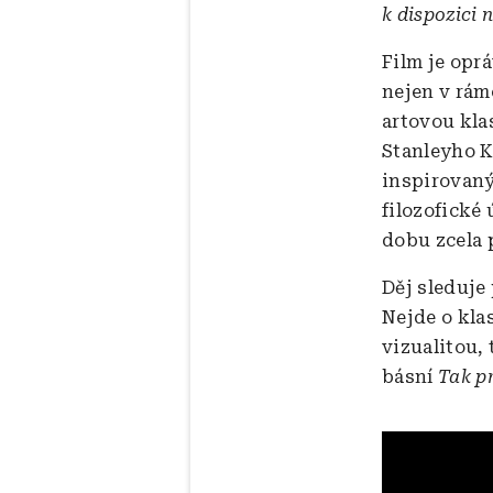
k dispozici
Film je opr
nejen v rámc
artovou kla
Stanleyho K
inspirovaný
filozofické 
dobu zcela 
Děj sleduje
Nejde o klas
vizualitou,
básní
Tak pr