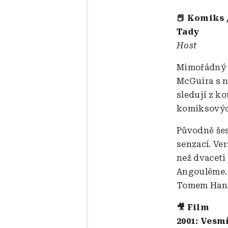
📕 Komiks 
Tady
Host
Mimořádný g
McGuira s 
sledují z 
komiksových
Původně šes
senzací. Ve
než dvaceti 
Angoulême. 
Tomem Hanks
🎥 Film
2001: Vesm