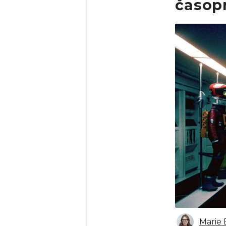
časop
Obrázek
Marie 