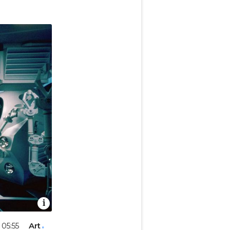
Art
 05:55