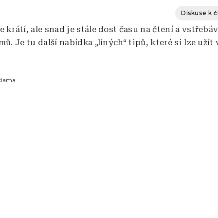
Diskuse k 
 krátí, ale snad je stále dost času na čtení a vstřebá
mů. Je tu další nabídka „líných“ tipů, které si lze užít 
klama