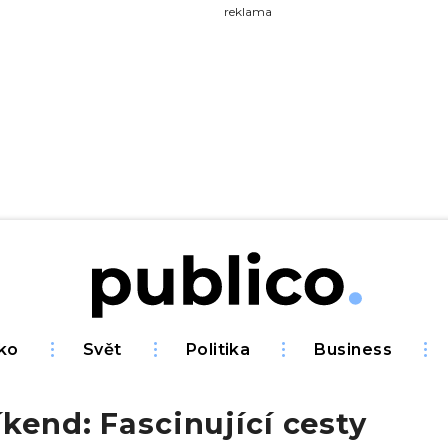
yhledávejte na Publiku
reklama
ko
Svět
Politika
Business
íkend: Fascinující cesty