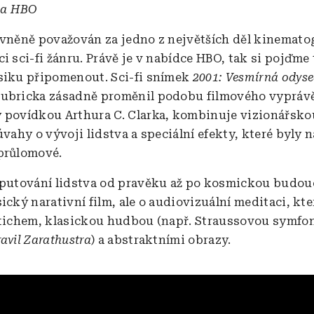
 na HBO
ávněně považován za jedno z největších děl kinematog
i sci-fi žánru. Právě je v nabídce HBO, tak si pojďme
siku připomenout. Sci-fi snímek
2001: Vesmírná odys
ubricka zásadně proměnil podobu filmového vyprávě
 povídkou Arthura C. Clarka, kombinuje vizionářsko
úvahy o vývoji lidstva a speciální efekty, které byly 
průlomové.
 putování lidstva od pravěku až po kosmickou budou
ický narativní film, ale o audiovizuální meditaci, kte
 tichem, klasickou hudbou (např. Straussovou symfo
avil Zarathustra
) a abstraktními obrazy.