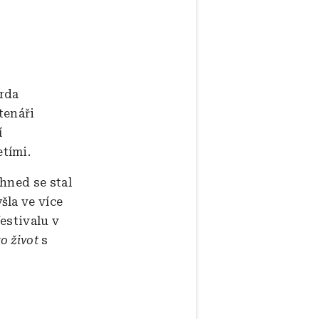
arda
tenáři
í
etími.
ihned se stal
šla ve více
festivalu v
o život
s