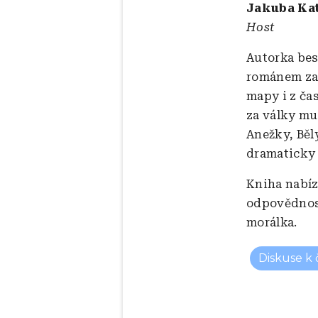
Jakuba Kat
Host
Autorka bes
románem zas
mapy i z ča
za války mu
Anežky, Běl
dramaticky
Kniha nabíz
odpovědnosti
morálka.
Diskuse k