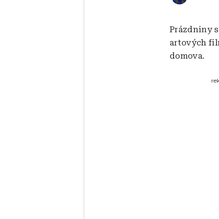
Prázdniny se
artových fil
domova.
re