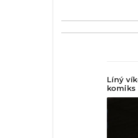
Líný ví
komiks 