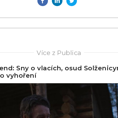
Více z Publica
kend: Sny o vlacích, osud Solženicy
o vyhoření