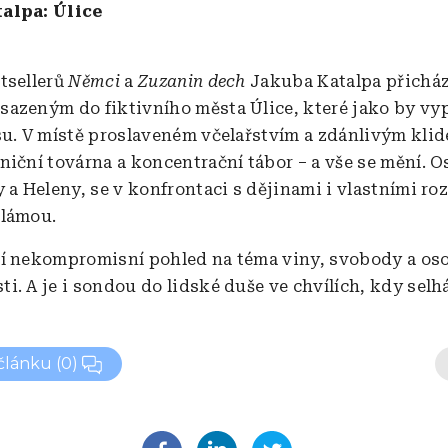
alpa: Úlice
tsellerů
Němci
a
Zuzanin dech
Jakuba Katalpa přichá
azeným do fiktivního města Úlice, které jako by vy
su. V místě proslaveném včelařstvím a zdánlivým kli
niční továrna a koncentrační tábor – a vše se mění. Os
y a Heleny, se v konfrontaci s dějinami i vlastními r
 lámou.
í nekompromisní pohled na téma viny, svobody a os
. A je i sondou do lidské duše ve chvílích, kdy selhá
 článku
(0)