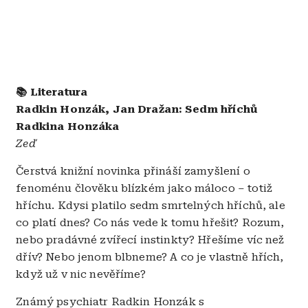
📚 Literatura
Radkin Honzák, Jan Dražan: Sedm hříchů
Radkina Honzáka
Zeď
Čerstvá knižní novinka přináší zamyšlení o
fenoménu člověku blízkém jako máloco – totiž
hříchu. Kdysi platilo sedm smrtelných hříchů, ale
co platí dnes? Co nás vede k tomu hřešit? Rozum,
nebo pradávné zvířecí instinkty? Hřešíme víc než
dřív? Nebo jenom blbneme? A co je vlastně hřích,
když už v nic nevěříme?
Známý psychiatr Radkin Honzák s