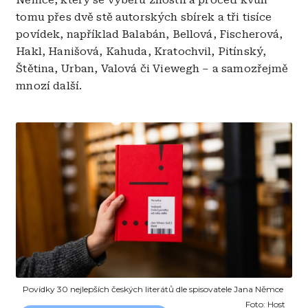
Němce, který se výběru zhostil a pročetl kvůli
tomu přes dvě stě autorských sbírek a tři tisíce
povídek, například Balabán, Bellová, Fischerová,
Hakl, Hanišová, Kahuda, Kratochvil, Pitínský,
Štětina, Urban, Valová či Viewegh – a samozřejmě
mnozí další.
Obrázek
Povídky 30 nejlepších českých literátů dle spisovatele Jana Němce
Foto:
Host