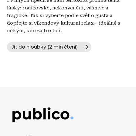
I v líných tipech se nám tentokrát prolíná téma
lásky: rodičovské, nekonvenční, vášnivé a
tragické. Tak si vyberte podle svého gusta a
dopřejte si víkendový kulturní relax – ideálně s
někým, kdo za to stojí.
Jít do hloubky (2 min čtení)
Obrázek