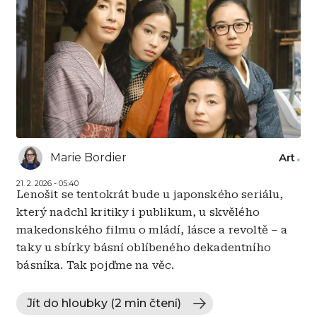
Marie Bordier
Art
21. 2. 2026 - 05:40
Lenošit se tentokrát bude u japonského seriálu,
který nadchl kritiky i publikum, u skvělého
makedonského filmu o mládí, lásce a revoltě – a
taky u sbírky básní oblíbeného dekadentního
básníka. Tak pojďme na věc.
Jít do hloubky (2 min čtení)