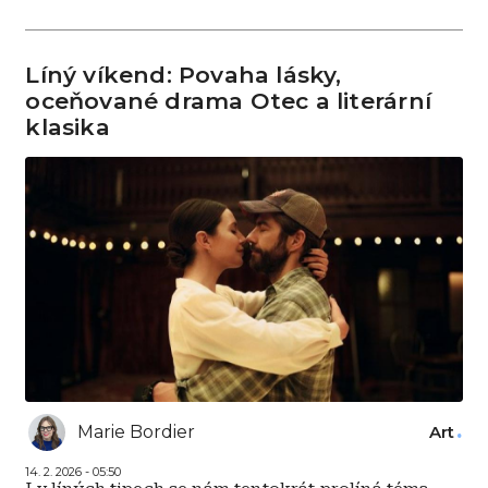
Líný víkend: Povaha lásky,
oceňované drama Otec a literární
klasika
Marie Bordier
Art
14. 2. 2026 - 05:50