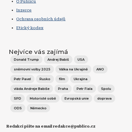
O Publicu
Inzerce
Ochrana osobních údajů
Etický kodex
Nejvíce vás zajímá
Donald Trump
Andrej Babiš
USA
sněmovní volby 2025
Válka na Ukrajině
ANO
Petr Pavel
Rusko
film
Ukrajina
vláda Andreje Babiše
Praha
Petr Fiala
Spolu
SPD
Motoristé sobě
Evropská unie
doprava
ODS
Německo
Redakci pište na email redakce@publico.cz