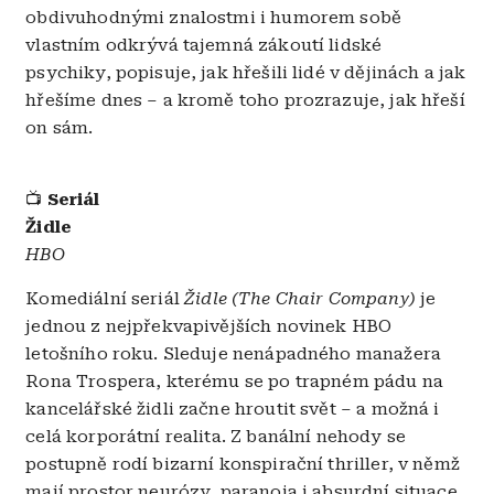
obdivuhodnými znalostmi i humorem sobě
vlastním odkrývá tajemná zákoutí lidské
psychiky, popisuje, jak hřešili lidé v dějinách a jak
hřešíme dnes – a kromě toho prozrazuje, jak hřeší
on sám.
📺
Seriál
Židle
HBO
Komediální seriál
Židle (The Chair Company)
je
jednou z nejpřekvapivějších novinek HBO
letošního roku. Sleduje nenápadného manažera
Rona Trospera, kterému se po trapném pádu na
kancelářské židli začne hroutit svět – a možná i
celá korporátní realita. Z banální nehody se
postupně rodí bizarní konspirační thriller, v němž
mají prostor neurózy, paranoia i absurdní situace.