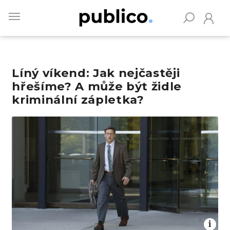
Skip
to
main
content
Líný víkend: Jak nejčastěji
Vyhledávejte na Publiku
hřešíme? A může být židle
kriminální zápletka?
Obrázek