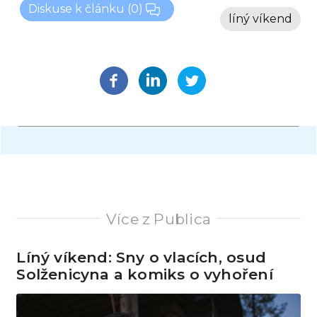
Diskuse k článku
(0)
líný víkend
Více z Publica
Líný víkend: Sny o vlacích, osud
Solženicyna a komiks o vyhoření