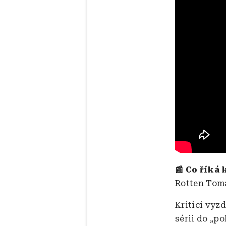
📰 Co říká 
Rotten Toma
Kritici vyz
sérii do „po