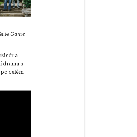
érie
Game
žisér a
í drama s
 po celém