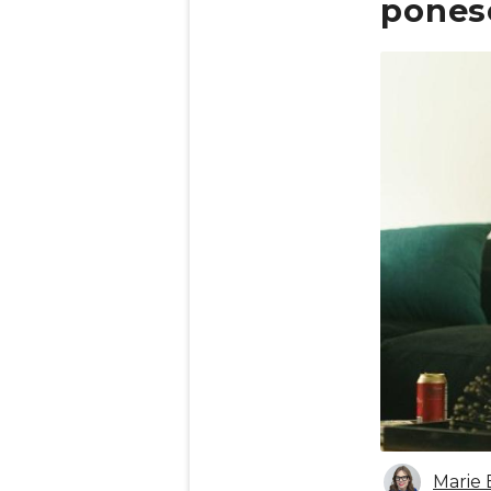
pones
Obrázek
Marie 