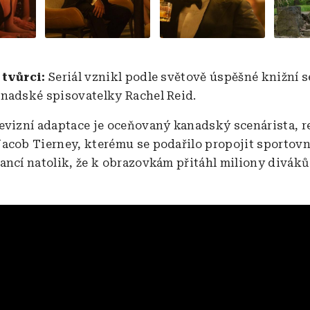
 tvůrci:
Seriál vznikl podle světově úspěšné knižní s
nadské spisovatelky Rachel Reid.
evizní adaptace je oceňovaný kanadský scenárista, re
acob Tierney, kterému se podařilo propojit sportovn
ancí natolik, že k obrazovkám přitáhl miliony diváků