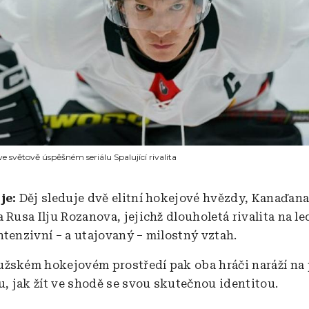
ve světově úspěšném seriálu Spalující rivalita
 je:
Děj sleduje dvě elitní hokejové hvězdy, Kanaďan
 Rusa Ilju Rozanova, jejichž dlouholetá rivalita na le
ntenzivní – a utajovaný – milostný vztah.
žském hokejovém prostředí pak oba hráči naráží na 
u, jak žít ve shodě se svou skutečnou identitou.