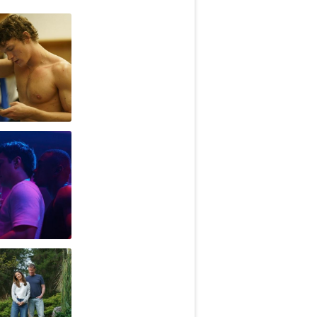
ek
ek
ek