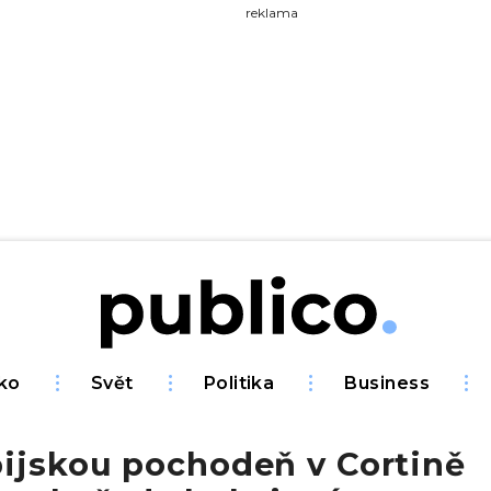
yhledávejte na Publiku
reklama
ko
Svět
Politika
Business
ijskou pochodeň v Cortině