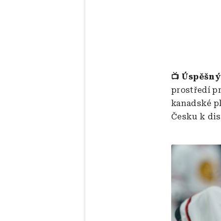
📺 Úspěšný
prostředí p
kanadské pl
Česku k dis
Obrázek