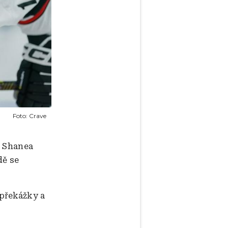
Foto:
Crave
a Shanea
dě se
překážky a