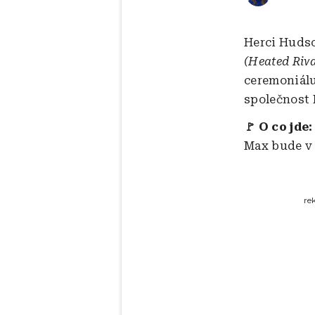
Herci Hudso
(Heated Riva
ceremoniálu
společnost
🚩 O co jde:
Max bude v 
re