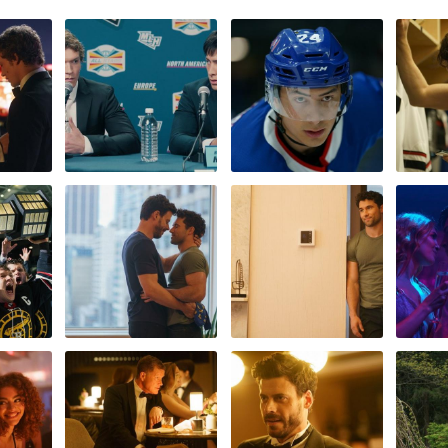
Obrázek
Obrázek
Obráz
Obrázek
Obrázek
Obráz
Obrázek
Obrázek
Obráz