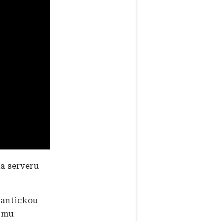
na serveru
mantickou
e mu