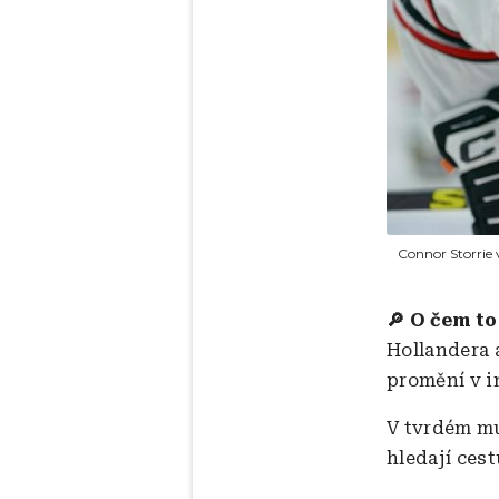
Connor Storrie 
🔎
O čem to
Hollandera a
promění v i
V tvrdém mu
hledají cest