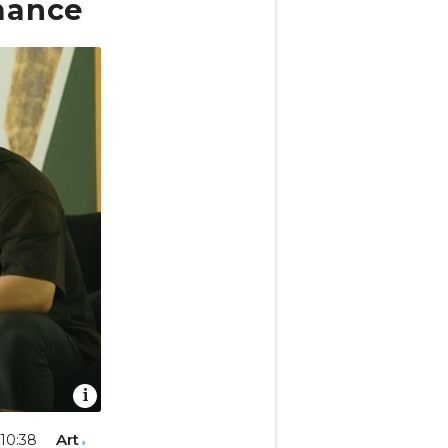
mance
Art
 10:38