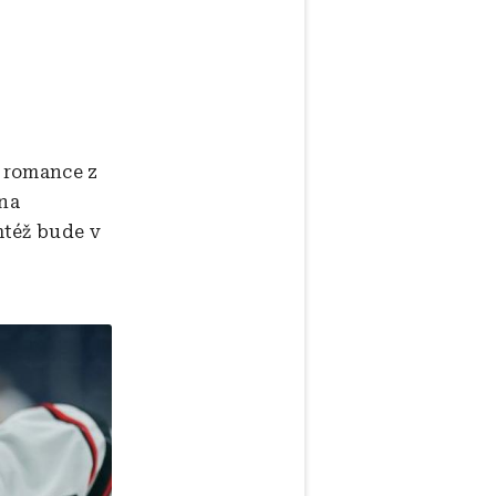
y romance z
 na
mtéž bude v