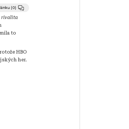
článku
(0)
 rivalita
m
mila to
protože HBO
jských her.