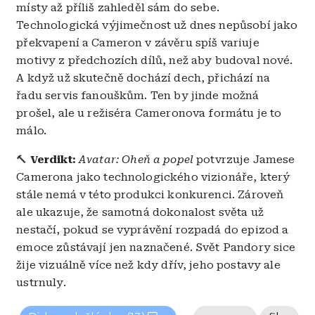
místy až příliš zahleděl sám do sebe.
Technologická výjimečnost už dnes nepůsobí jako
překvapení a Cameron v závěru spíš variuje
motivy z předchozích dílů, než aby budoval nové.
A když už skutečně dochází dech, přichází na
řadu servis fanouškům. Ten by jinde možná
prošel, ale u režiséra Cameronova formátu je to
málo.
🔨
Verdikt:
Avatar: Oheň a popel
potvrzuje Jamese
Camerona jako technologického vizionáře, který
stále nemá v této produkci konkurenci. Zároveň
ale ukazuje, že samotná dokonalost světa už
nestačí, pokud se vyprávění rozpadá do epizod a
emoce zůstávají jen naznačené. Svět Pandory sice
žije vizuálně více než kdy dřív, jeho postavy ale
ustrnuly.