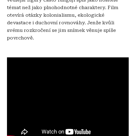
témat než jako plnohodnotné charaktery. Film
otevírá otázky kolonialismu, ekologické
devastace i duchovní rovnováhy. Jenže kvůli
svému rozkročení se jim snímek věnuje spíše
povrchově.