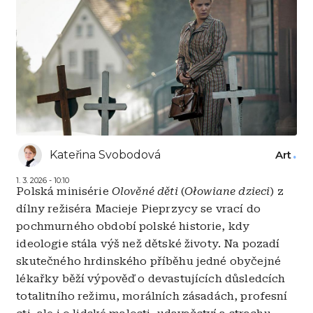
Kateřina Svobodová
Art
1. 3. 2026 - 10:10
Polská minisérie
Olověné děti
(
Ołowiane dzieci
) z
dílny režiséra Macieje Pieprzycy se vrací do
pochmurného období polské historie, kdy
ideologie stála výš než dětské životy. Na pozadí
skutečného hrdinského příběhu jedné obyčejné
lékařky běží výpověď o devastujících důsledcích
totalitního režimu, morálních zásadách, profesní