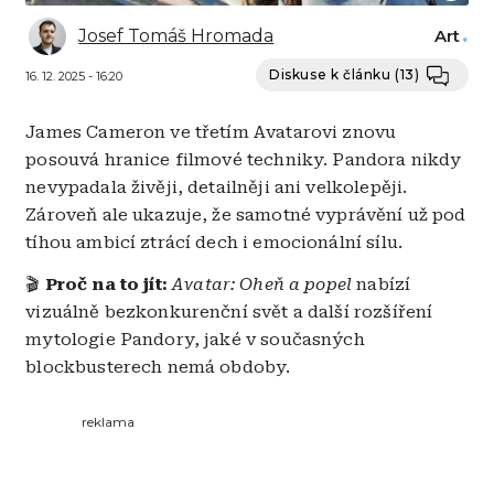
Josef Tomáš Hromada
Art
Diskuse k článku
(13)
16. 12. 2025 - 16:20
James Cameron ve třetím Avatarovi znovu
posouvá hranice filmové techniky. Pandora nikdy
nevypadala živěji, detailněji ani velkolepěji.
Zároveň ale ukazuje, že samotné vyprávění už pod
tíhou ambicí ztrácí dech i emocionální sílu.
🎬
Proč na to jít:
Avatar: Oheň a popel
nabízí
vizuálně bezkonkurenční svět a další rozšíření
mytologie Pandory, jaké v současných
blockbusterech nemá obdoby.
reklama