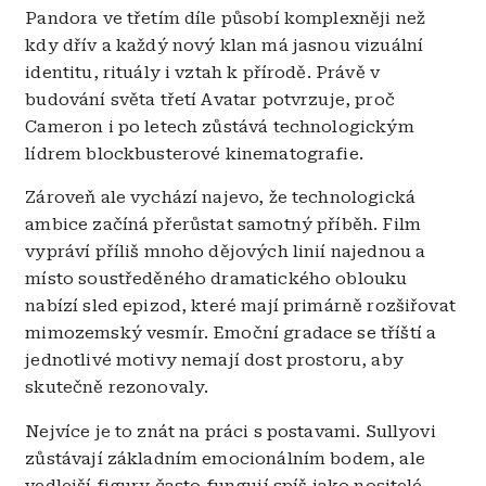
Pandora ve třetím díle působí komplexněji než
kdy dřív a každý nový klan má jasnou vizuální
identitu, rituály i vztah k přírodě. Právě v
budování světa třetí Avatar potvrzuje, proč
Cameron i po letech zůstává technologickým
lídrem blockbusterové kinematografie.
Zároveň ale vychází najevo, že technologická
ambice začíná přerůstat samotný příběh. Film
vypráví příliš mnoho dějových linií najednou a
místo soustředěného dramatického oblouku
nabízí sled epizod, které mají primárně rozšiřovat
mimozemský vesmír. Emoční gradace se tříští a
jednotlivé motivy nemají dost prostoru, aby
skutečně rezonovaly.
Nejvíce je to znát na práci s postavami. Sullyovi
zůstávají základním emocionálním bodem, ale
vedlejší figury často fungují spíš jako nositelé