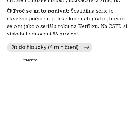
cti, ale i o lidské malosti, udavačství a strachu.
📺 Proč se na to podívat:
Šestidílná série je
skvělým počinem polské kinematografie, hovoří
se o ní jako o seriálu roku na Netflixu. Na ČSFD si
získala hodnocení 86 procent.
Jít do hloubky (4 min čtení)
reklama