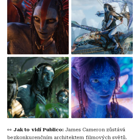
Obrázek
Obrázek
👀
Jak to vidí Publico:
James Cameron zůstává
bezkonkurenčním architektem filmových světů.