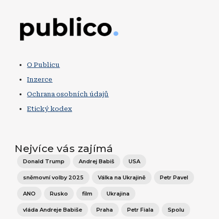
Obrázek
O Publicu
Inzerce
Ochrana osobních údajů
Etický kodex
Nejvíce vás zajímá
Donald Trump
Andrej Babiš
USA
sněmovní volby 2025
Válka na Ukrajině
Petr Pavel
ANO
Rusko
film
Ukrajina
vláda Andreje Babiše
Praha
Petr Fiala
Spolu