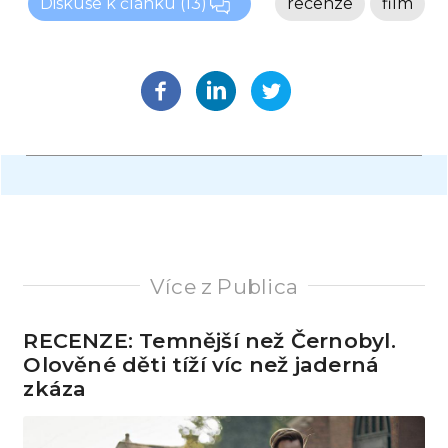
Diskuse k článku
(13)
recenze
film
Více z Publica
RECENZE: Temnější než Černobyl.
Olověné děti tíží víc než jaderná
zkáza