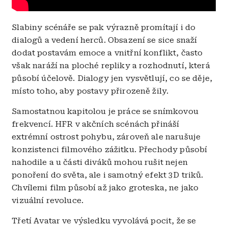
Slabiny scénáře se pak výrazně promítají i do
dialogů a vedení herců. Obsazení se sice snaží
dodat postavám emoce a vnitřní konflikt, často
však naráží na ploché repliky a rozhodnutí, která
působí účelově. Dialogy jen vysvětlují, co se děje,
místo toho, aby postavy přirozeně žily.
Samostatnou kapitolou je práce se snímkovou
frekvencí. HFR v akčních scénách přináší
extrémní ostrost pohybu, zároveň ale narušuje
konzistenci filmového zážitku. Přechody působí
nahodile a u části diváků mohou rušit nejen
ponoření do světa, ale i samotný efekt 3D triků.
Chvílemi film působí až jako groteska, ne jako
vizuální revoluce.
Třetí Avatar ve výsledku vyvolává pocit, že se