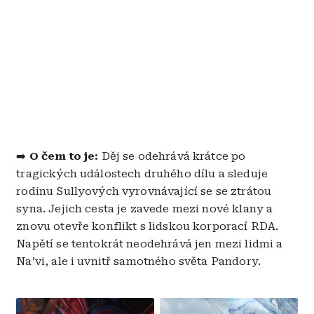
➡️
O čem to je:
Děj se odehrává krátce po
tragických událostech druhého dílu a sleduje
rodinu Sullyových vyrovnávající se se ztrátou
syna. Jejich cesta je zavede mezi nové klany a
znovu otevře konflikt s lidskou korporací RDA.
Napětí se tentokrát neodehrává jen mezi lidmi a
Na’vi, ale i uvnitř samotného světa Pandory.
Obrázek
Obrázek