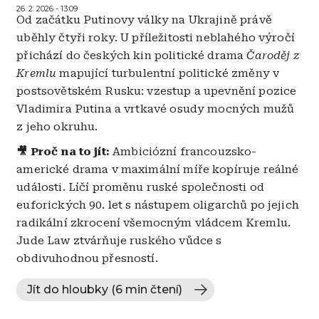
26. 2. 2026 - 13:09
Od začátku Putinovy války na Ukrajině právě
uběhly čtyři roky. U příležitosti neblahého výročí
přichází do českých kin politické drama
Čaroděj z
Kremlu
mapující turbulentní politické změny v
postsovětském Rusku: vzestup a upevnění pozice
Vladimira Putina a vrtkavé osudy mocných mužů
z jeho okruhu.
🎥 Proč na to jít:
Ambiciózní francouzsko-
americké drama v maximální míře kopíruje reálné
události. Líčí proměnu ruské společnosti od
euforických 90. let s nástupem oligarchů po jejich
radikální zkrocení všemocným vládcem Kremlu.
Jude Law ztvárňuje ruského vůdce s
obdivuhodnou přesností.
Jít do hloubky (6 min čtení)