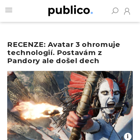
Skip
to
main
content
RECENZE: Avatar 3 ohromuje
Vyhledávejte na Publiku
technologií. Postavám z
Pandory ale došel dech
Obrázek