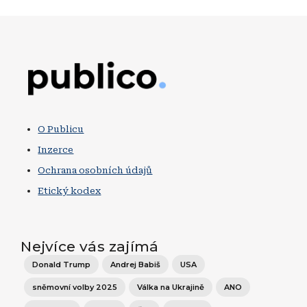
Obrázek
O Publicu
Inzerce
Ochrana osobních údajů
Etický kodex
Nejvíce vás zajímá
Donald Trump
Andrej Babiš
USA
sněmovní volby 2025
Válka na Ukrajině
ANO