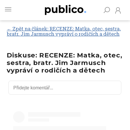
Skip
to
main
content
← Zpět na článek: RECENZE: Matka, otec, sestra,
bratr. Jim Jarmusch vypráví o rodičích a dětech
Vyhledávejte na Publiku
Diskuse: RECENZE: Matka, otec,
sestra, bratr. Jim Jarmusch
vypráví o rodičích a dětech