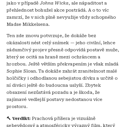
jako v případě
Johna Wicka
, ale nápaditost a
přehlednost bohužel akce postrádá. A o to víc
zamrzí, že v nich plně nevyužije vždy schopného
Madse Mikkelsena.
Ten zde znovu potvrzuje, že dokáže bez
okázalosti nést celý snímek — jeho civilní, lehce
zádumčivý projev přesně odpovídá postavě muže,
který se ocitá na hraně mezi ochráncem a
hrozbou. Ještě větším překvapením je však mladá
Sophie Sloan. Ta dokáže zahrát zranitelnost malé
holčičky i odhodlanou sebejistou dívku a určitě o
ní diváci ještě do budoucna uslyší. Zbytek
obsazení nezůstává pozadu a je škoda, že
zajímavé vedlejší postavy nedostanou více
prostoru.
🔨
Verdikt:
Prachová příšera je vizuálně
sebevědomý a atmosféricky výrazný film, který