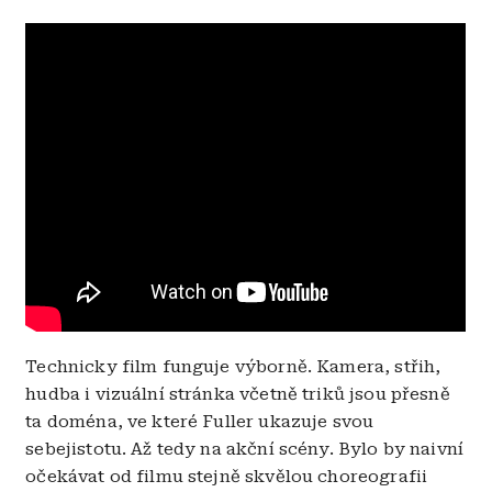
Technicky film funguje výborně. Kamera, střih,
hudba i vizuální stránka včetně triků jsou přesně
ta doména, ve které Fuller ukazuje svou
sebejistotu. Až tedy na akční scény. Bylo by naivní
očekávat od filmu stejně skvělou choreografii