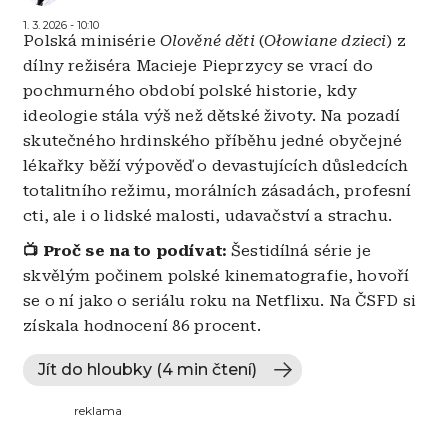
1. 3. 2026 - 10:10
Polská minisérie
Olověné děti
(
Ołowiane dzieci
) z
dílny režiséra Macieje Pieprzycy se vrací do
pochmurného období polské historie, kdy
ideologie stála výš než dětské životy. Na pozadí
skutečného hrdinského příběhu jedné obyčejné
lékařky běží výpověď o devastujících důsledcích
totalitního režimu, morálních zásadách, profesní
cti, ale i o lidské malosti, udavačství a strachu.
📺 Proč se na to podívat:
Šestidílná série je
skvělým počinem polské kinematografie, hovoří
se o ní jako o seriálu roku na Netflixu. Na ČSFD si
získala hodnocení 86 procent.
Jít do hloubky (4 min čtení)
reklama