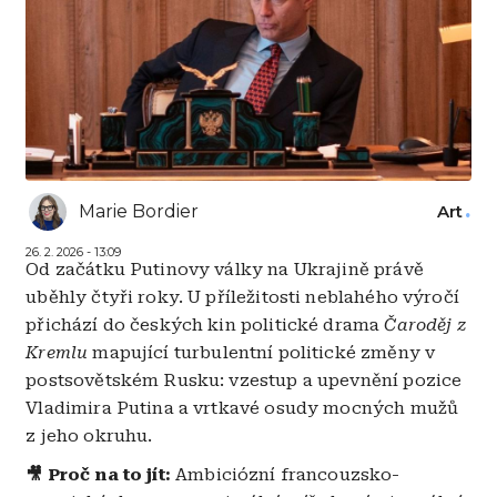
Marie Bordier
Art
26. 2. 2026 - 13:09
Od začátku Putinovy války na Ukrajině právě
uběhly čtyři roky. U příležitosti neblahého výročí
přichází do českých kin politické drama
Čaroděj z
Kremlu
mapující turbulentní politické změny v
postsovětském Rusku: vzestup a upevnění pozice
Vladimira Putina a vrtkavé osudy mocných mužů
z jeho okruhu.
🎥 Proč na to jít:
Ambiciózní francouzsko-