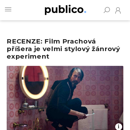
Skip
to
main
content
RECENZE: Film Prachová
Vyhledávejte na Publiku
příšera je velmi stylový žánrový
experiment
Obrázek