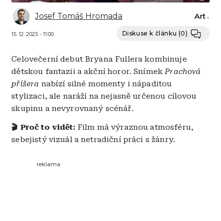
Josef Tomáš Hromada
Art
Diskuse k článku
(0)
15. 12. 2025 - 11:00
Celovečerní debut Bryana Fullera kombinuje
dětskou fantazii a akční horor. Snímek
Prachová
příšera
nabízí silné momenty i nápaditou
stylizaci, ale naráží na nejasně určenou cílovou
skupinu a nevyrovnaný scénář.
🎬
Proč to vidět:
Film má výraznou atmosféru,
sebejistý vizuál a netradiční práci s žánry.
reklama