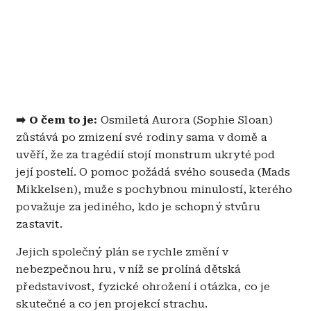
➡️
O čem to je:
Osmiletá Aurora (Sophie Sloan)
zůstává po zmizení své rodiny sama v domě a
uvěří, že za tragédií stojí monstrum ukryté pod
její postelí. O pomoc požádá svého souseda (Mads
Mikkelsen), muže s pochybnou minulostí, kterého
považuje za jediného, kdo je schopný stvůru
zastavit.
Jejich společný plán se rychle změní v
nebezpečnou hru, v níž se prolíná dětská
představivost, fyzické ohrožení i otázka, co je
skutečné a co jen projekcí strachu.