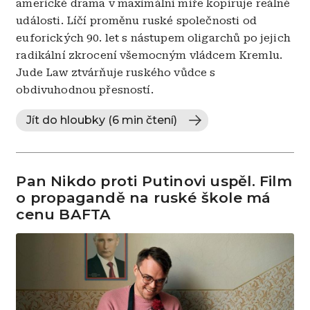
americké drama v maximální míře kopíruje reálné
události. Líčí proměnu ruské společnosti od
euforických 90. let s nástupem oligarchů po jejich
radikální zkrocení všemocným vládcem Kremlu.
Jude Law ztvárňuje ruského vůdce s
obdivuhodnou přesností.
Jít do hloubky (6 min čtení)
Pan Nikdo proti Putinovi uspěl. Film
o propagandě na ruské škole má
cenu BAFTA