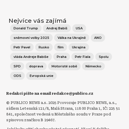
Nejvíce vás zajímá
Donald Trump
Andrej Babiš
USA
sněmovní volby 2025
Válka na Ukrajině
ANO
Petr Pavel
Rusko
film
Ukrajina
vláda Andreje Babiše
Praha
Petr Fiala
Spolu
SPD
doprava
Motoristé sobě
Německo
ODS
Evropská unie
Redakci pište na email redakce@publico.cz
© PUBLICO NEWS a.s. 2025 Provozuje PUBLICO NEWS, a.s.,
sídlem Letenská 121/8, Malá Strana, 118 00 Praha 1, IČ: 225 51
841, společnost vedená u Městského soudu v Praze pod
spisovou značkou B 29467.