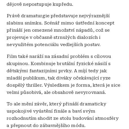
dějově nepostupuje kupředu.
Právě dramaturgie představuje nejvýraznější
slabinu snímku. Scénář mimo ústřední koncept
přináší jen omezené množství nápadů, což se
projevuje v občasně strnulých dialozích i
nevyužitém potenciálu vedlejších postav.
Film také naráží na zásadní problém s cílovou
skupinou. Kombinuje brutální fyzické násilí s
dětskými fantazijními prvky. A míjí tedy jak
mladší publikum, tak diváky očekávající ryze
dospělý thriller. Výsledkem je forma, která je sice
velmi působivá, ale obsahově nevyrovnaná.
To ale mění závěr, který přináší dramaticky
uspokojivé vyústění finále a baví svým
rozhodnutím shodit ze stolu budování atmosféry
a přepnout do zábavnějšího módu.