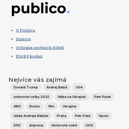
Obrázek
O Publicu
Inzerce
Ochrana osobních údajů
Etický kodex
Nejvíce vás zajímá
Donald Trump
Andrej Babiš
USA
sněmovní volby 2025
Válka na Ukrajině
Petr Pavel
ANO
Rusko
film
Ukrajina
vláda Andreje Babiše
Praha
Petr Fiala
Spolu
SPD
doprava
Motoristé sobě
ODS