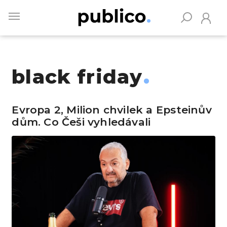
Skip
to
main
content
black friday
Vyhledávejte na Publiku
Evropa 2, Milion chvilek a Epsteinův
dům. Co Češi vyhledávali