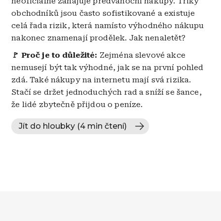
neoficiálně zahajuje předvánoční nákupy. Triky
obchodníků jsou často sofistikované a existuje
celá řada rizik, která namísto výhodného nákupu
nakonec znamenají prodělek. Jak nenaletět?
🚩 Proč je to důležité:
Zejména slevové akce
nemusejí být tak výhodné, jak se na první pohled
zdá. Také nákupy na internetu mají svá rizika.
Stačí se držet jednoduchých rad a sníží se šance,
že lidé zbytečně přijdou o peníze.
Jít do hloubky (4 min čtení)