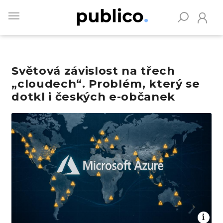
Skip
to
main
content
Světová závislost na třech
Vyhledávejte na Publiku
„cloudech“. Problém, který se
dotkl i českých e-občanek
Obrázek