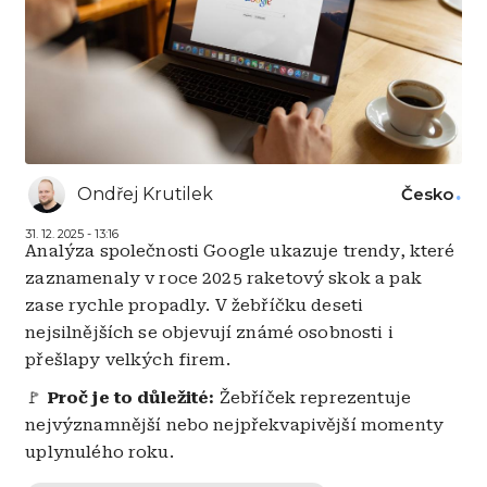
Ondřej Krutilek
Česko
31. 12. 2025 - 13:16
Analýza společnosti Google ukazuje trendy, které
zaznamenaly v roce 2025 raketový skok a pak
zase rychle propadly. V žebříčku deseti
nejsilnějších se objevují známé osobnosti i
přešlapy velkých firem.
🚩
Proč je to důležité:
Žebříček reprezentuje
nejvýznamnější nebo nejpřekvapivější momenty
uplynulého roku.