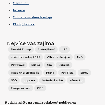
O Publicu
Inzerce
Ochrana osobních údajů
Etický kodex
Nejvíce vás zajímá
Donald Trump
Andrej Babiš
USA
sněmovní volby 2025
Válka na Ukrajině
ANO
Petr Pavel
Rusko
film
Ukrajina
vláda Andreje Babiše
Praha
Petr Fiala
Spolu
SPD
doprava
Motoristé sobě
Německo
Evropská unie
ODS
Redakci pište na email redakce@publico.cz