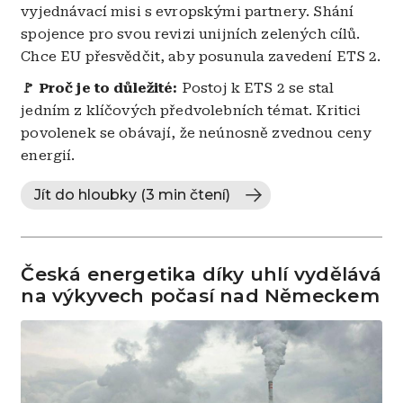
vyjednávací misi s evropskými partnery. Shání
spojence pro svou revizi unijních zelených cílů.
Chce EU přesvědčit, aby posunula zavedení ETS 2.
🚩
Proč je to důležité:
Postoj k ETS 2 se stal
jedním z klíčových předvolebních témat. Kritici
povolenek se obávají, že neúnosně zvednou ceny
energií.
Jít do hloubky (3 min čtení)
Česká energetika díky uhlí vydělává
na výkyvech počasí nad Německem