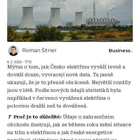
Roman Šitner
Business
6. 2. 2026 - 17:10
Mýtus o tom, jak Česko elektřinu vyváží levně a
dováží draze, vyvracejí nová data. Ta jasně
ukazují, že je to přesně obráceně. Největší rozdíly
jsou v létě. Podle nových údajů statistiků byla
například v červenci vyvážená elektřina o
polovinu dražší než ta dovážená.
🚩 Proč je to důležité:
Údaje o zahraničním
obchodu ilustrují, jak se během roku mění situace
na trhu s elektřinou a jak české energetice