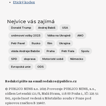
Etický kodex
Nejvíce vás zajímá
Donald Trump
Andrej Babiš
USA
sněmovní volby 2025
Válka na Ukrajině
ANO
Petr Pavel
Rusko
film
Ukrajina
vláda Andreje Babiše
Praha
Petr Fiala
Spolu
SPD
doprava
Motoristé sobě
Německo
Evropská unie
ODS
Redakci pište na email redakce@publico.cz
© PUBLICO NEWS a.s. 2025 Provozuje PUBLICO NEWS, a.s.,
sídlem Letenská 121/8, Malá Strana, 118 00 Praha 1, IČ: 225 51
841, společnost vedená u Městského soudu v Praze pod
spisovou značkou B 29467.