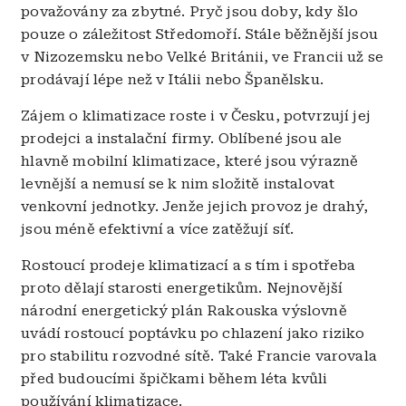
považovány za zbytné. Pryč jsou doby, kdy šlo
pouze o záležitost Středomoří. Stále běžnější jsou
v Nizozemsku nebo Velké Británii, ve Francii už se
prodávají lépe než v Itálii nebo Španělsku.
Zájem o klimatizace roste i v Česku, potvrzují jej
prodejci a instalační firmy. Oblíbené jsou ale
hlavně mobilní klimatizace, které jsou výrazně
levnější a nemusí se k nim složitě instalovat
venkovní jednotky. Jenže jejich provoz je drahý,
jsou méně efektivní a více zatěžují síť.
Rostoucí prodeje klimatizací a s tím i spotřeba
proto dělají starosti energetikům. Nejnovější
národní energetický plán Rakouska výslovně
uvádí rostoucí poptávku po chlazení jako riziko
pro stabilitu rozvodné sítě. Také Francie varovala
před budoucími špičkami během léta kvůli
používání klimatizace.