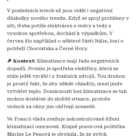
V posledních letech už jsou vidět i negativní
důsledky nového trendu. Když se spojí problémy v
síti, třeba potíže elektráren s vedry a tedy s
vysokou spotřebou, dochází k výpadkům. V
červnu šlo například o některé části Itálie, loni o
pobřeží Chorvatska a Černé Hory.
🔎 Kontext:
Klimatizace mají řadu negativních
dopadů. Prvním je spotřeba elektřiny, která se
stále ještě vyrábí i z fosilních zdrojů. Tou druhou
je prostý fakt, že aby někde chladily, musí jinde
vytvářet teplo. Domácnosti bez klimatizace se tak
mohou dostávat do složité situace, protože
vzduch za okny jim ohřívají sousedé.
Ve Francii vláda zvažuje nekontrolované šíření
klimatizací omezovat. Krajně pravicová politička
Marine Le Penová je obvinila, že ze svých