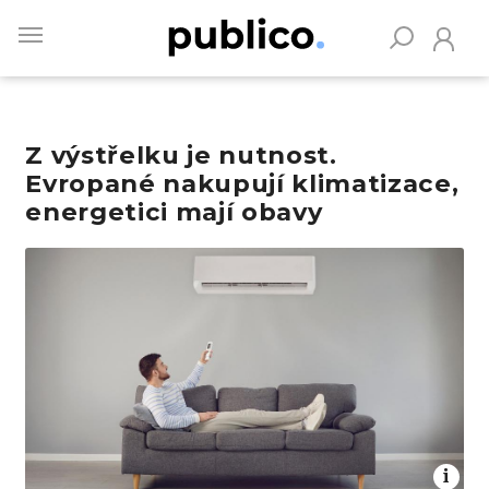
Skip
to
main
content
Z výstřelku je nutnost.
Vyhledávejte na Publiku
Evropané nakupují klimatizace,
energetici mají obavy
Obrázek