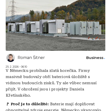
Roman Šitner
Business
25. 2. 2026 - 06:10
V Německu probíhala zlatá horečka. Firmy
masivně budovaly obří bateriová úložiště s
vidinou budoucích zisků. Ty ale vůbec nemusí
přijít. V ohrožení jsou i projekty Daniela
Křetínského.
🚩 Proč je to důležité:
Baterie mají doplňovat
obnovitelné zdroje energie. Německo ukazovalo,