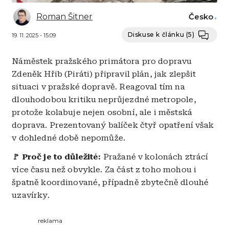
Roman Šitner
Česko
Diskuse k článku
(5)
19. 11. 2025 - 15:09
Náměstek pražského primátora pro dopravu
Zdeněk Hřib (Piráti) připravil plán, jak zlepšit
situaci v pražské dopravě. Reagoval tím na
dlouhodobou kritiku neprůjezdné metropole,
protože kolabuje nejen osobní, ale i městská
doprava. Prezentovaný balíček čtyř opatření však
v dohledné době nepomůže.
🚩 Proč je to důležité:
Pražané v kolonách ztrácí
více času než obvykle. Za část z toho mohou i
špatně koordinované, případně zbytečně dlouhé
uzavírky.
reklama