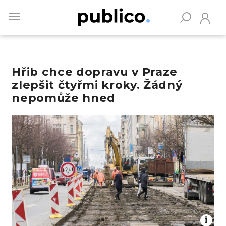
Skip
to
main
content
Hřib chce dopravu v Praze
Vyhledávejte na Publiku
zlepšit čtyřmi kroky. Žádný
nepomůže hned
Obrázek