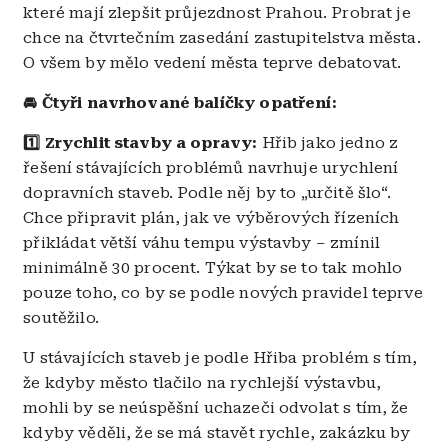
které mají zlepšit průjezdnost Prahou. Probrat je
chce na čtvrtečním zasedání zastupitelstva města.
O všem by mělo vedení města teprve debatovat.
🚘 Čtyři navrhované balíčky opatření:
1️⃣ Zrychlit stavby a opravy:
Hřib jako jedno z
řešení stávajících problémů navrhuje urychlení
dopravních staveb. Podle něj by to „určitě šlo“.
Chce připravit plán, jak ve výběrových řízeních
přikládat větší váhu tempu výstavby – zmínil
minimálně 30 procent. Týkat by se to tak mohlo
pouze toho, co by se podle nových pravidel teprve
soutěžilo.
U stávajících staveb je podle Hřiba problém s tím,
že kdyby město tlačilo na rychlejší výstavbu,
mohli by se neúspěšní uchazeči odvolat s tím, že
kdyby věděli, že se má stavět rychle, zakázku by