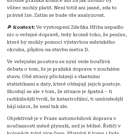
shodne pražská koalice ani za jak dlouho by
vůbec mohly platit. Není totiž ani jasné, zda to
právně lze. Zatím se bude vše analyzovat.
🔎 Kontext:
Ve vystoupení Zdeňka Hřiba nepadlo
nic o veřejné dopravě, tedy kromě toho, že peníze,
které by mohly pomoci výstavbou městského
okruhu, půjdou na stavbu metra D.
Ve veřejném prostoru se nyní vede bouřlivá
debata o tom, že je pražská doprava v zoufalém
stavu. Obě strany přicházejí s vlastními
statistikami a daty, které obhajují jejich postoje.
Shodují se ale v tom, že situace je špatná – ti
radikálnější tvrdí, že katastrofální, ti umírněnější
hájí názor, že není tak zle.
Objektivně je v Praze automobilová doprava v
současnosti méně plynulá, než je běžné. Řidiči v
kolonách tráví více času. Přispívá k tomu i řada