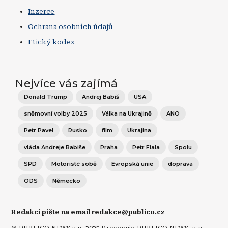
Inzerce
Ochrana osobních údajů
Etický kodex
Nejvíce vás zajímá
Donald Trump
Andrej Babiš
USA
sněmovní volby 2025
Válka na Ukrajině
ANO
Petr Pavel
Rusko
film
Ukrajina
vláda Andreje Babiše
Praha
Petr Fiala
Spolu
SPD
Motoristé sobě
Evropská unie
doprava
ODS
Německo
Redakci pište na email redakce@publico.cz