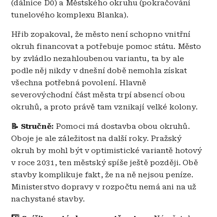
(dálnice D0) a Městského okruhu (pokračování
tunelového komplexu Blanka).
Hřib zopakoval, že město není schopno vnitřní
okruh financovat a potřebuje pomoc státu. Město
by zvládlo nezahloubenou variantu, ta by ale
podle něj nikdy v dnešní době nemohla získat
všechna potřebná povolení. Hlavně
severovýchodní část města trpí absencí obou
okruhů, a proto právě tam vznikají velké kolony.
📝 Stručně:
Pomoci má dostavba obou okruhů.
Oboje je ale záležitost na další roky. Pražský
okruh by mohl být v optimistické variantě hotový
v roce 2031, ten městský spíše ještě později. Obě
stavby komplikuje fakt, že na ně nejsou peníze.
Ministerstvo dopravy v rozpočtu nemá ani na už
nachystané stavby.