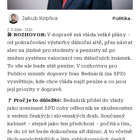
Jakub Kopřiva
Politika
2. 3. 2026 - 13:20
🎤 ROZHOVOR:
V dopravě má vláda velké plány –
od pokračování výstavby dálniční sítě, přes návrat
slev na jízdné pro studenty a penzisty až po
změnu systému valorizací cen dálničních známek.
To vše ale bude stát peníze. V rozhovoru pro
Publico ministr dopravy Ivan Bednárik (za SPD)
vysvětluje, kde chce vláda najít peníze a co jsou
její priority v dopravě.
🚩 Proč je to důležité:
Bednárik přišel do vlády
jako nominant SPD coby odborník se zkušenostmi
z vedení českých i slovenských drah. Současný
kabinet – stejně jako ten předchozí – počítá s tím,
že do 10 let bude dokončena síť dálnic. A to včetně
těch nejsložitějších a léta zablokovaných úseků.