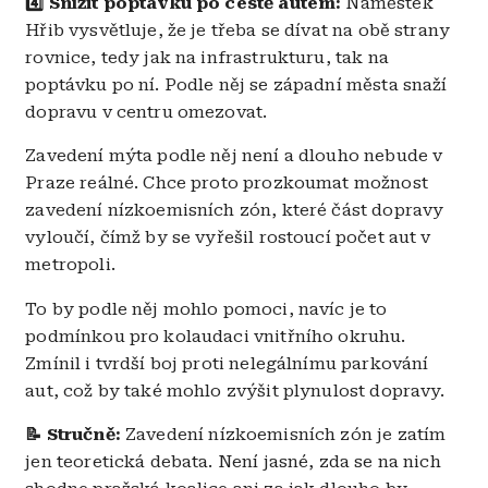
4️⃣ Snížit poptávku po cestě autem:
Náměstek
Hřib vysvětluje, že je třeba se dívat na obě strany
rovnice, tedy jak na infrastrukturu, tak na
poptávku po ní. Podle něj se západní města snaží
dopravu v centru omezovat.
Zavedení mýta podle něj není a dlouho nebude v
Praze reálné. Chce proto prozkoumat možnost
zavedení nízkoemisních zón, které část dopravy
vyloučí, čímž by se vyřešil rostoucí počet aut v
metropoli.
To by podle něj mohlo pomoci, navíc je to
podmínkou pro kolaudaci vnitřního okruhu.
Zmínil i tvrdší boj proti nelegálnímu parkování
aut, což by také mohlo zvýšit plynulost dopravy.
📝 Stručně:
Zavedení nízkoemisních zón je zatím
jen teoretická debata. Není jasné, zda se na nich