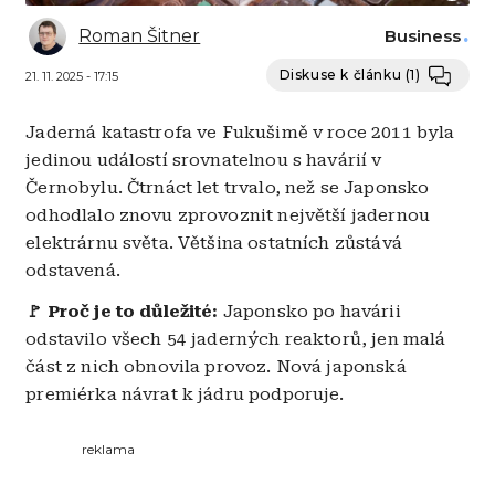
Roman Šitner
Business
Diskuse k článku
(1)
21. 11. 2025 - 17:15
Jaderná katastrofa ve Fukušimě v roce 2011 byla
jedinou událostí srovnatelnou s havárií v
Černobylu. Čtrnáct let trvalo, než se Japonsko
odhodlalo znovu zprovoznit největší jadernou
elektrárnu světa. Většina ostatních zůstává
odstavená.
🚩 Proč je to důležité:
Japonsko po havárii
odstavilo všech 54 jaderných reaktorů, jen malá
část z nich obnovila provoz. Nová japonská
premiérka návrat k jádru podporuje.
reklama