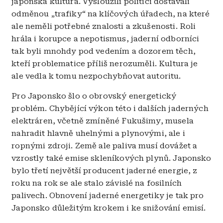
japonská kultura. Vysloužilí politici dostávali
odměnou „trafiky“ na klíčových úřadech, na které
ale neměli potřebné znalosti a zkušenosti. Roli
hrála i korupce a nepotismus, jaderní odborníci
tak byli mnohdy pod vedením a dozorem těch,
kteří problematice příliš nerozuměli. Kultura je
ale vedla k tomu nezpochybňovat autoritu.
Pro Japonsko šlo o obrovský energetický
problém. Chybějící výkon této i dalších jaderných
elektráren, včetně zmíněné Fukušimy, musela
nahradit hlavně uhelnými a plynovými, ale i
ropnými zdroji. Země ale paliva musí dovážet a
vzrostly také emise skleníkových plynů. Japonsko
bylo třetí největší producent jaderné energie, z
roku na rok se ale stalo závislé na fosilních
palivech. Obnovení jaderné energetiky je tak pro
Japonsko důležitým krokem i ke snižování emisí.