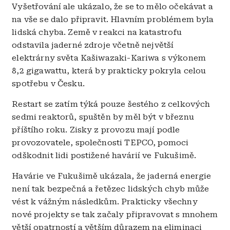
Vyšetřování ale ukázalo, že se to mělo očekávat a
na vše se dalo připravit. Hlavním problémem byla
lidská chyba. Země v reakci na katastrofu
odstavila jaderné zdroje včetně největší
elektrárny světa Kašiwazaki-Kariwa s výkonem
8,2 gigawattu, která by prakticky pokryla celou
spotřebu v Česku.
Restart se zatím týká pouze šestého z celkových
sedmi reaktorů, spuštěn by měl být v březnu
příštího roku. Zisky z provozu mají podle
provozovatele, společnosti TEPCO, pomoci
odškodnit lidi postižené havárií ve Fukušimě.
Havárie ve Fukušimě ukázala, že jaderná energie
není tak bezpečná a řetězec lidských chyb může
vést k vážným následkům. Prakticky všechny
nové projekty se tak začaly připravovat s mnohem
větší opatrností a větším důrazem na eliminaci