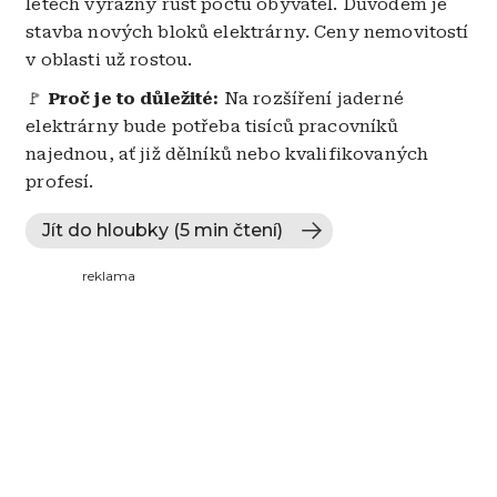
letech výrazný růst počtu obyvatel. Důvodem je
stavba nových bloků elektrárny. Ceny nemovitostí
v oblasti už rostou.
🚩
Proč je to důležité:
Na rozšíření jaderné
elektrárny bude potřeba tisíců pracovníků
najednou, ať již dělníků nebo kvalifikovaných
profesí.
Jít do hloubky (5 min čtení)
reklama