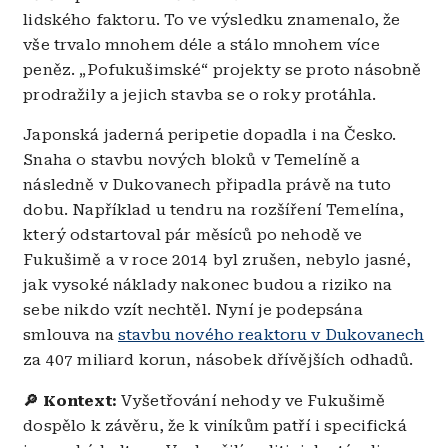
lidského faktoru. To ve výsledku znamenalo, že
vše trvalo mnohem déle a stálo mnohem více
peněz. „Pofukušimské“ projekty se proto násobně
prodražily a jejich stavba se o roky protáhla.
Japonská jaderná peripetie dopadla i na Česko.
Snaha o stavbu nových bloků v Temelíně a
následně v Dukovanech připadla právě na tuto
dobu. Například u tendru na rozšíření Temelína,
který odstartoval pár měsíců po nehodě ve
Fukušimě a v roce 2014 byl zrušen, nebylo jasné,
jak vysoké náklady nakonec budou a riziko na
sebe nikdo vzít nechtěl. Nyní je podepsána
smlouva na
stavbu nového reaktoru v Dukovanech
za 407 miliard korun, násobek dřívějších odhadů.
🔎 Kontext:
Vyšetřování nehody ve Fukušimě
dospělo k závěru, že k viníkům patří i specifická