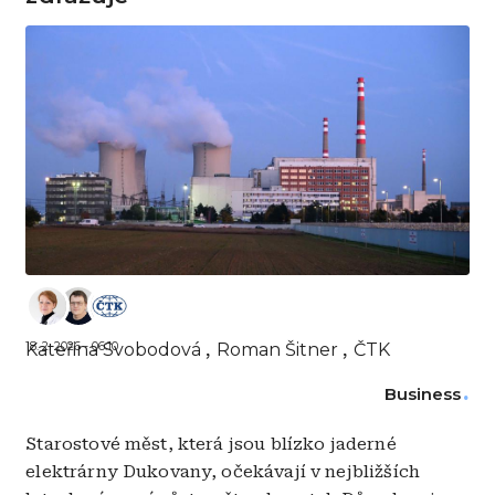
18. 2. 2026 - 06:10
Kateřina Svobodová
Roman Šitner
ČTK
Business
Starostové měst, která jsou blízko jaderné
elektrárny Dukovany, očekávají v nejbližších