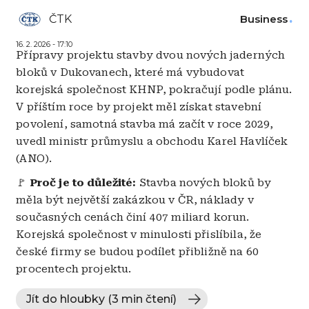
ČTK
Business
16. 2. 2026 - 17:10
Přípravy projektu stavby dvou nových jaderných
bloků v Dukovanech, které má vybudovat
korejská společnost KHNP, pokračují podle plánu.
V příštím roce by projekt měl získat stavební
povolení, samotná stavba má začít v roce 2029,
uvedl ministr průmyslu a obchodu Karel Havlíček
(ANO).
🚩
Proč je to důležité:
Stavba nových bloků by
měla být největší zakázkou v ČR, náklady v
současných cenách činí 407 miliard korun.
Korejská společnost v minulosti přislíbila, že
české firmy se budou podílet přibližně na 60
procentech projektu.
Jít do hloubky (3 min čtení)