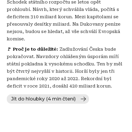
Schodek státního rozpočtu se letos opět
prohloubí. Návrh, který schválila vláda, počítá s
deficitem 310 miliard korun. Mezi kapitolami se
přesouvaly desítky miliard. Na Dukovany peníze
nejsou, budou se hledat, až vše schválí Evropská
komise.
🚩 Proč je to důležité:
Zadlužování Česka bude
pokračovat. Navzdory ohlášeným úsporám míří
státní pokladna k vysokému schodku. Ten by měl
být čtvrtý nejvyšší v historii. Horší byly jen tři
pandemické roky 2020 až 2022. Rekordní byl
deficit v roce 2021, dosáhl 420 miliard korun.
Jít do hloubky (4 min čtení)