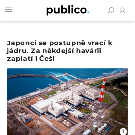
Skip
to
main
content
Japonci se postupně vrací k
Vyhledávejte na Publiku
jádru. Za někdejší havárii
zaplatí i Češi
Obrázek