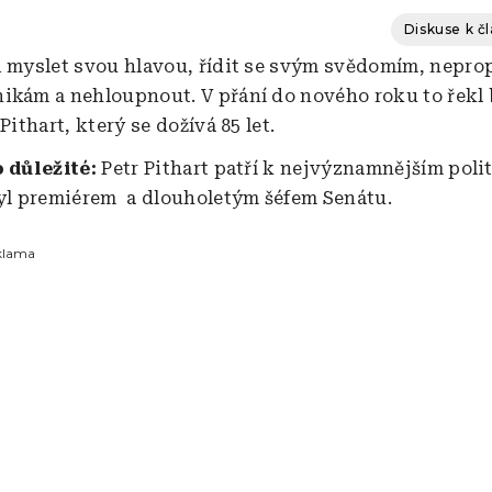
Diskuse k č
i myslet svou hlavou, řídit se svým svědomím, nepro
ikám a nehloupnout. V přání do nového roku to řekl
 Pithart, který se dožívá 85 let.
o důležité:
Petr Pithart patří k nejvýznamnějším pol
Byl premiérem a dlouholetým šéfem Senátu.
klama