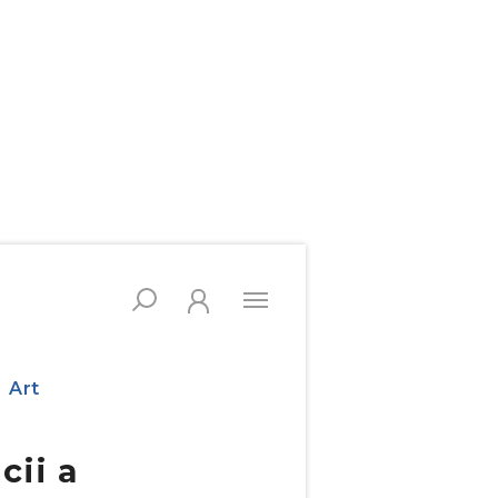
Art
cii a