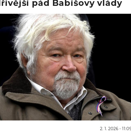
řívější pád Babišovy vlády
2. 1. 2026 - 11:0