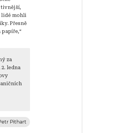
tivnější,
 lidé mohli
iky. Přesně
 papíře,“
ný za
 2. ledna
lovy
raničních
Petr Pithart