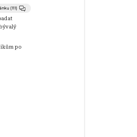
lánku
(111)
padat
 bývalý
itikům po