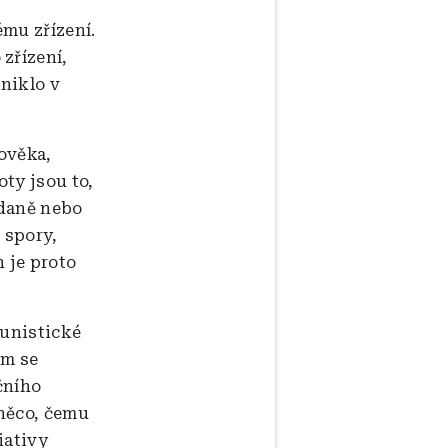
mu zřízení.
zřízení,
niklo v
lověka,
ty jsou to,
 daně nebo
 spory,
h je proto
munistické
em se
čního
 něco, čemu
iativy