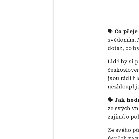
🗣️
Co přeje
svědomím. A
dotaz, co b
Lidé by si 
českosloven
jsou rádi hl
nezhloupl j
🗣️
Jak hodn
ze svých vn
zajímá o po
Ze svého pů
úspěch za v