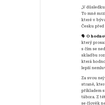
„V důsledku
To mně mrzí
které v býv
Česku před 
🗣️
O hodnot
který prosa
s čím se ne
skladbu roz
která hodnot
lepší nemluv
Za svou nej
straně, kter
příkladem s
tábora. Z t
se člověk n