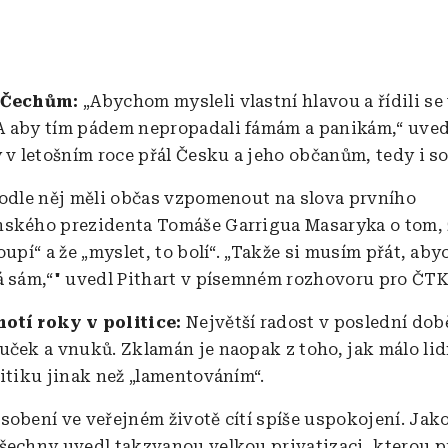
 Čechům:
„Abychom mysleli vlastní hlavou a řídili se
 aby tím pádem nepropadali fámám a panikám,“ uvedl
y v letošním roce přál Česku a jeho občanům, tedy i s
podle něj měli občas vzpomenout na slova prvního
ského prezidenta Tomáše Garrigua Masaryka o tom, ž
oupí“ a že „myslet, to bolí“. „Takže si musím přát, aby
á sám,“" uvedl Pithart v písemném rozhovoru pro ČTK
otí roky v politice:
Největší radost v poslední dob
uček a vnuků. Zklamán je naopak z toho, jak málo lid
litiku jinak než „lamentováním“.
sobení ve veřejném životě cítí spíše uspokojení. Jak
šechny uvedl takzvanou velkou privatizaci, kterou p