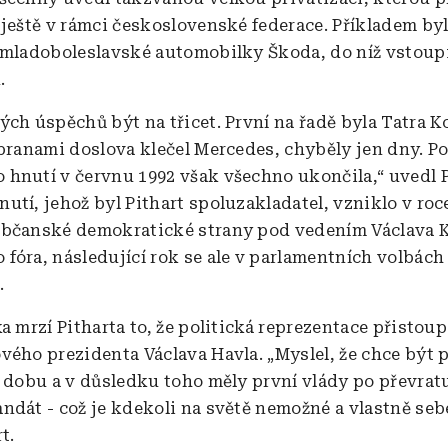
 ještě v rámci československé federace. Příkladem byl
 mladoboleslavské automobilky Škoda, do níž vstoup
.
ých úspěchů být na třicet. První na řadě byla Tatra K
 branami doslova klečel Mercedes, chyběly jen dny. P
hnutí v červnu 1992 však všechno ukončila,“ uvedl P
utí, jehož byl Pithart spoluzakladatel, vzniklo v roc
bčanské demokratické strany pod vedením Václava K
fóra, následující rok se ale v parlamentních volbách
.
a mrzí Pitharta to, že politická reprezentace přistoup
vého prezidenta Václava Havla. „Myslel, že chce být
í dobu a v důsledku toho měly první vlády po převrat
ndát - což je kdekoli na světě nemožné a vlastně seb
rt.