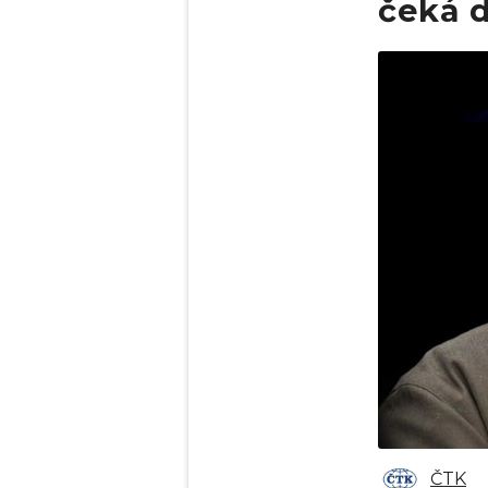
čeká d
Obrázek
ČTK