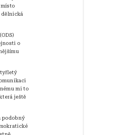
 místo
 dělnická
 (ODS)
jnosti o
ynějšímu
tyřletý
komunikaci
otnému mi to
která ještě
im podobný
emokratické
astně