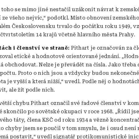
 toho se mimo jiné nestačil uzákonit návrat k zemské
 ze všeho nejvíc,“ podotkl. Místo obnovení zemského 
além Československu trvalo do počátku roku 1949, vz
čtvrtstoletím 14 krajů včetně hlavního města Prahy.
ách i členství ve straně:
Pithart je označován za č
zoval etické a hodnotově orientované jednání. „Hodno
dá obchodovat. Nelze je převádět na čísla. Jako třeba
počtu. Proto o nich jsou a vždycky budou nekonečné
a je vyšší a která nižší,“ uvedl. Podle něj o hodnotác
it, ale žít podle nich.
větší chybu Pithart označil své řadové členství v ko
é skončilo po sovětské okupaci v roce 1968. „Řídil js
vého táty, člena KSČ od roku 1934 a vězně koncentra
éto chyby jsem se poučil v tom smyslu, že i osud není
emá postavit,“ uvedl signatář protikomunistické inic