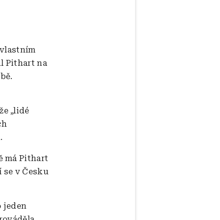
 vlastním
 Pithart na
obě.
e „lidé
ch
.
ě má Pithart
í se v Česku
o jeden
rováděla