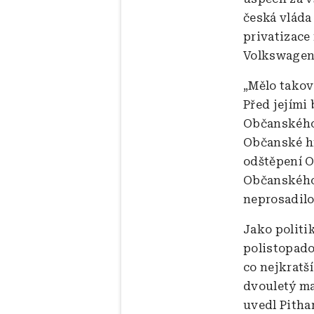
česká vláda
privatizace
Volkswagen
„Mělo takov
Před jejími
Občanského 
Občanské hn
odštěpení O
Občanského 
neprosadilo
Jako politik
polistopado
co nejkratš
dvouletý ma
uvedl Pitha