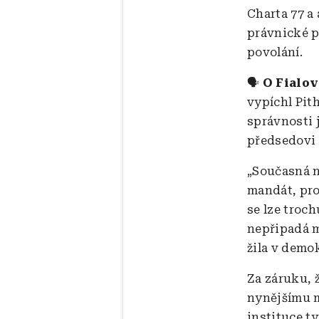
Charta 77 a
právnické p
povolání.
🗣️
O Fialov
vypíchl Pit
správnosti 
předsedovi 
„Současná n
mandát, pro
se lze troc
nepřipadá m
žila v demok
Za záruku, 
nynějšímu m
instituce t