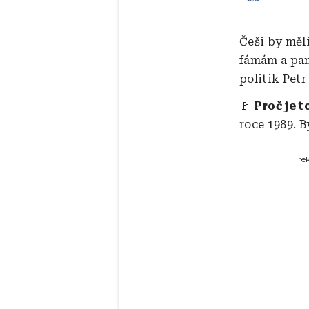
Češi by měl
fámám a pan
politik Petr
🚩
Proč je t
roce 1989. 
re