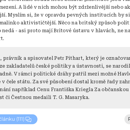
mezení. A lidé v nich mohou být zdrženlivější nebo ak
jší. Myslím si, že v opravdu pevných institucích by si
malinko aktivističtější. Něco na britský způsob polit
 nedá - asi proto mají Britové ústavu v hlavách, ne na
t.
, právník a spisovatel Petr Pithart, který je označova
e zakladatelů české politiky a ústavnosti, se narodil
ladně. V rámci politické dráhy patřil mezi možné Hav
 v čele státu. Za své působení dostal kromě řady zah
ání například Cenu Františka Kriegla Za občanskou
st či Čestnou medaili T. G. Masaryka.
 článku
(111)