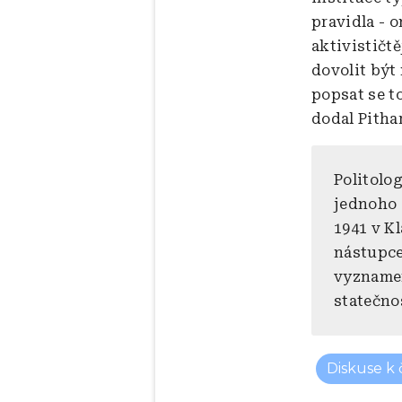
pravidla - o
aktivističtě
dovolit být 
popsat se to
dodal Pithar
Politolog
jednoho z
1941 v K
nástupce
vyznamen
statečno
Diskuse k