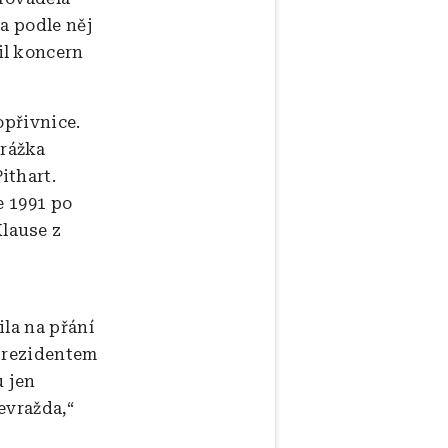
a podle něj
il koncern
opřivnice.
orážka
ithart.
e 1991 po
lause z
ila na přání
 prezidentem
u jen
evražda,“