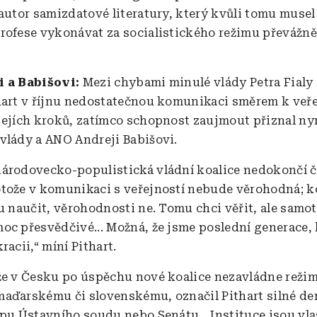
 autor samizdatové literatury, který kvůli tomu musel
rofese vykonávat za socialistického režimu převážně
i a Babišovi:
Mezi chybami minulé vlády Petra Fialy
hart v říjnu nedostatečnou komunikaci směrem k veře
jejích kroků, zatímco schopnost zaujmout přiznal n
vlády a ANO Andreji Babišovi.
árodovecko-populistická vládní koalice nedokončí č
tože v komunikaci s veřejností nebude věrohodná; 
hu naučit, věrohodnosti ne. Tomu chci věřit, ale sam
oc přesvědčivé... Možná, že jsme poslední generace, 
racii,“ míní Pithart.
že v Česku po úspěchu nové koalice nezavládne rež
aďarskému či slovenskému, označil Pithart silné d
ypu Ústavního soudu nebo Senátu. „Instituce jsou vl