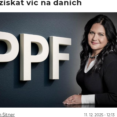
ískat víc na daních
 Šitner
11. 12. 2025 - 12:13