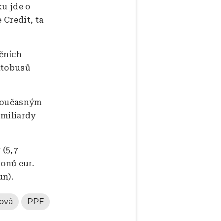
ku jde o
 Credit, ta
čních
utobusů
(současným
 miliardy
 (5,7
ionů eur.
un).
ová
PPF