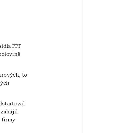
sídla PPF
polovině
erových, to
ných
dstartoval
 zahájil
 firmy