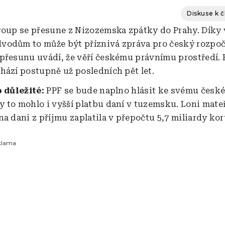
Diskuse k 
roup se přesune z Nizozemska zpátky do Prahy. Díky
odům to může být příznivá zpráva pro český rozpoč
přesunu uvádí, že věří českému právnímu prostředí.
hází postupně už posledních pět let.
o důležité:
PPF se bude naplno hlásit ke svému česk
 to mohlo i vyšší platbu daní v tuzemsku. Loni mate
na dani z příjmu zaplatila v přepočtu 5,7 miliardy kor
klama