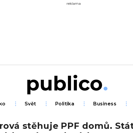
yhledávejte na Publiku
reklama
ko
Svět
Politika
Business
rová stěhuje PPF domů. Stá