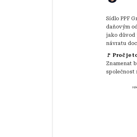
Sídlo PPF G
daňovým odv
jako důvod 
návratu doc
🚩 Proč je t
Znamenat by
společnost 
re