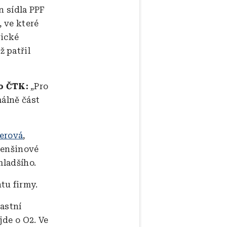
n sídla PPF
 ve které
rické
 patřil
o ČTK:
„Pro
málně část
nerová
,
 menšinové
mladšího.
tu firmy.
lastní
de o O2. Ve