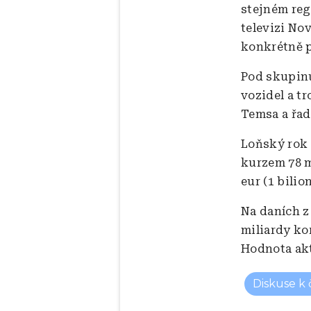
stejném reg
televizi Nov
konkrétně p
Pod skupinu
vozidel a t
Temsa a řada
Loňský rok 
kurzem 78 m
eur (1 bilio
Na daních z
miliardy kor
Hodnota akti
Diskuse k