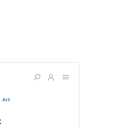
Art
t