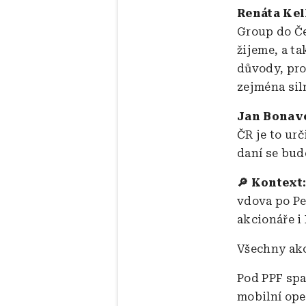
Renáta Kel
Group do Če
žijeme, a ta
důvody, pro
zejména sil
Jan Bonave
ČR je to ur
daní se bud
🔎 Kontext
vdova po Pe
akcionáře i
Všechny akc
Pod PPF spad
mobilní ope