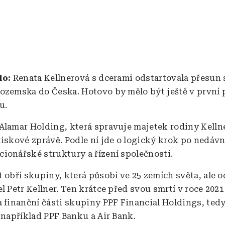
lo:
Renata Kellnerová s dcerami odstartovala přesun 
ozemska do Česka. Hotovo by mělo být ještě v první 
u.
Alamar Holding, která spravuje majetek rodiny Kelln
tiskové zprávě. Podle ní jde o logický krok po nedáv
ionářské struktury a řízení společnosti.
t obří skupiny, která působí ve 25 zemích světa, ale o
l Petr Kellner. Ten krátce před svou smrtí v roce 2021
a finanční části skupiny PPF Financial Holdings, tedy
í například PPF Banku a Air Bank.