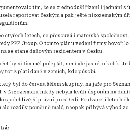
gumentovalo tím, že se zjednoduší řízení i jednání s 
usela reportovat českým a pak ještě nizozemským ú
egulátorům.
po čtyřech letech, se přesouvá i mateřská společnost,
 tedy PPF Group. O tomto plánu vedení firmy hovořilo 
na se stane daňovým rezidentem v Česku.
et by si tím měl polepšit, není ale jasné, o kolik. Je
y totiž platí daně v zemích, kde působí.
 který byl do června šéfem skupiny, na jaře pro Sezn
PF v Nizozemsku nikdy nebyla kvůli úsporám na daníc
o spolehlivější právní prostředí. Po dvaceti letech č
u ale rozdíly poměrně malé, naopak přibývá výhod ze 
íká: