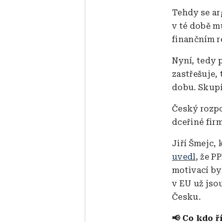
Tehdy se ar
v té době m
finančním r
Nyní, tedy 
zastřešuje,
dobu. Skupi
Český rozpoč
dceřiné firm
Jiří Šmejc,
uvedl
, že P
motivací byl
v EU už jso
Česku.
📢 Co kdo ř