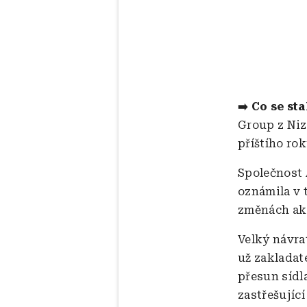
➡️ Co se sta
Group z Niz
příštího rok
Společnost 
oznámila v 
změnách akc
Velký návra
už zakladate
přesun sídl
zastřešujíc