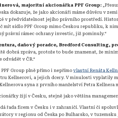
lnerová, majoritní akcionářka PPF Group:
„Přesu
ska dokazuje, že jako akcionáři máme důvěru v zemi,
ké v předvídatelnost jejího právního prostředí. Histo
č mít sídlo PPF Group mimo Českou republiku, k nimž
ný právní rámec ochrany investic, již pominuly.“
ntura, daňový poradce, Bredford Consulting, pr
čitě dobrá zpráva, protože to bude znamenat, že mini
e odvádět v ČR.“
:
PPF Group plně přímo i nepřímo
vlastní Renáta Kell
tru Kellnerovi, a jejich dcery. V minulosti vyplatily
 Kellnerova syna z prvního manželství Petra Kellnera 
ionářky žijí v Česku, stejně jako většina managemen
á řada firem v Česku i v zahraničí. Vlastní či spoluv
rátory v regionu od Česka po Bulharsko, v tuzemsku j