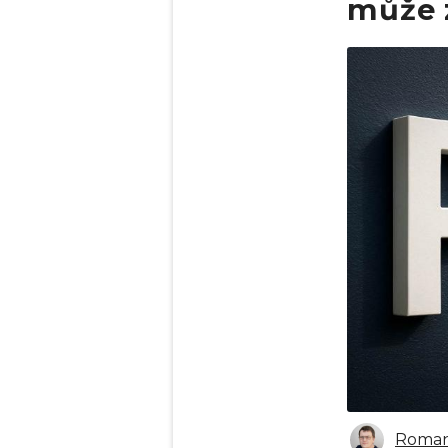
může z
Obrázek
Roman