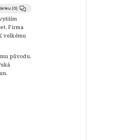
článku
(0)
 vyšším
et. Firma
 K velkému
ému původu.
řská
un.