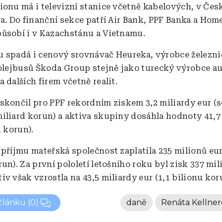
ionu má i televizní stanice včetně kabelových, v Čes
a. Do finanční sekce patří Air Bank, PPF Banka a Home
ůsobí i v Kazachstánu a Vietnamu.
 spadá i cenový srovnávač Heureka, výrobce železni
rolejbusů Škoda Group stejně jako turecký výrobce a
 dalších firem včetně realit.
skončil pro PPF rekordním ziskem 3,2 miliardy eur 
iliard korun) a aktiva skupiny dosáhla hodnoty 41,7
n korun).
 příjmu mateřská společnost zaplatila 235 milionů eur
un). Za první pololetí letošního roku byl zisk 337 mil
v však vzrostla na 43,5 miliardy eur (1,1 bilionu kor
 článku
(0)
daně
Renáta Kellner