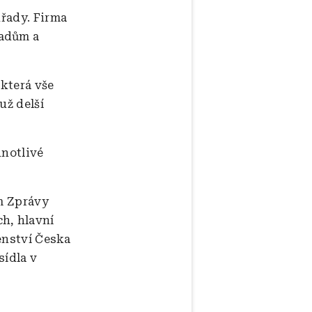
úřady. Firma
řadům a
 která vše
už delší
dnotlivé
am Zprávy
h, hlavní
lenství Česka
sídla v