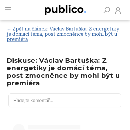
Skip
to
main
content
← Zpět na článek: Václav Bartuška: Z energetiky
je domácí téma, post zmocněnce by mohl být u
premiéra
Vyhledávejte na Publiku
Diskuse: Václav Bartuška: Z
energetiky je domácí téma,
post zmocněnce by mohl být u
premiéra