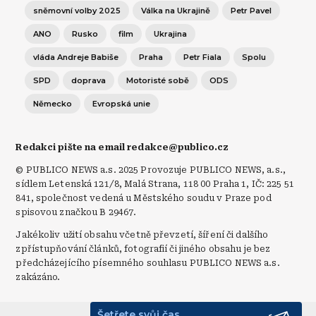
sněmovní volby 2025
Válka na Ukrajině
Petr Pavel
ANO
Rusko
film
Ukrajina
vláda Andreje Babiše
Praha
Petr Fiala
Spolu
SPD
doprava
Motoristé sobě
ODS
Německo
Evropská unie
Redakci pište na email redakce@publico.cz
© PUBLICO NEWS a.s. 2025 Provozuje PUBLICO NEWS, a.s.,
sídlem Letenská 121/8, Malá Strana, 118 00 Praha 1, IČ: 225 51
841, společnost vedená u Městského soudu v Praze pod
spisovou značkou B 29467.
Jakékoliv užití obsahu včetně převzetí, šíření či dalšího
zpřístupňování článků, fotografií či jiného obsahu je bez
předcházejícího písemného souhlasu PUBLICO NEWS a.s.
zakázáno.
Šetřete svůj čas.