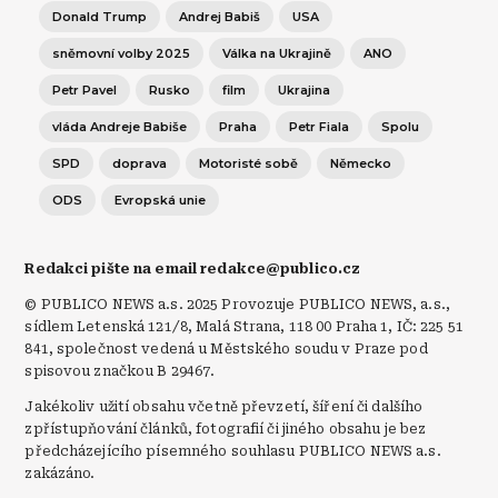
Donald Trump
Andrej Babiš
USA
sněmovní volby 2025
Válka na Ukrajině
ANO
Petr Pavel
Rusko
film
Ukrajina
vláda Andreje Babiše
Praha
Petr Fiala
Spolu
SPD
doprava
Motoristé sobě
Německo
ODS
Evropská unie
Redakci pište na email redakce@publico.cz
© PUBLICO NEWS a.s. 2025 Provozuje PUBLICO NEWS, a.s.,
sídlem Letenská 121/8, Malá Strana, 118 00 Praha 1, IČ: 225 51
841, společnost vedená u Městského soudu v Praze pod
spisovou značkou B 29467.
Jakékoliv užití obsahu včetně převzetí, šíření či dalšího
zpřístupňování článků, fotografií či jiného obsahu je bez
předcházejícího písemného souhlasu PUBLICO NEWS a.s.
zakázáno.