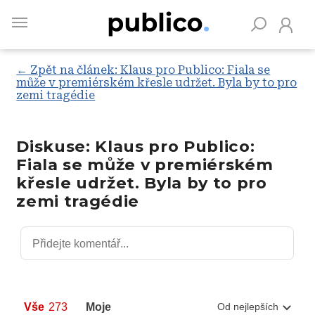
Skip
to
main
content
← Zpět na článek: Klaus pro Publico: Fiala se
může v premiérském křesle udržet. Byla by to pro
zemi tragédie
Vyhledávejte na Publiku
Diskuse: Klaus pro Publico:
Fiala se může v premiérském
křesle udržet. Byla by to pro
zemi tragédie