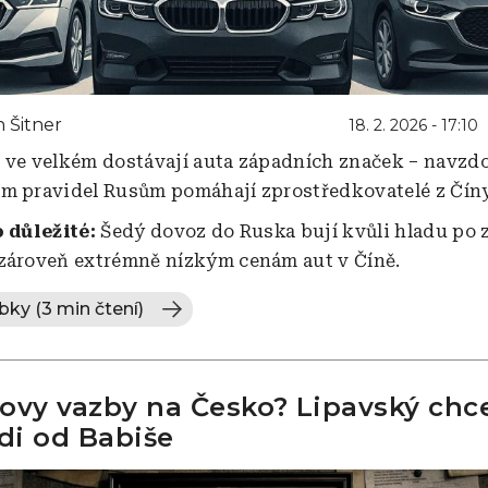
 Šitner
18. 2. 2026 - 17:10
 ve velkém dostávají auta západních značek – navzd
m pravidel Rusům pomáhají zprostředkovatelé z Číny
o důležité:
Šedý dovoz do Ruska bují kvůli hladu po
zároveň extrémně nízkým cenám aut v Číně.
bky (3 min čtení)
ovy vazby na Česko? Lipavský chc
di od Babiše