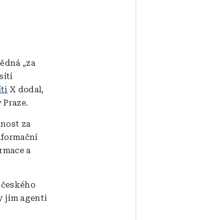
vědná „za
ítí
íti
X dodal,
v Praze.
dnost za
nformační
ormace a
 českého
y jím agenti