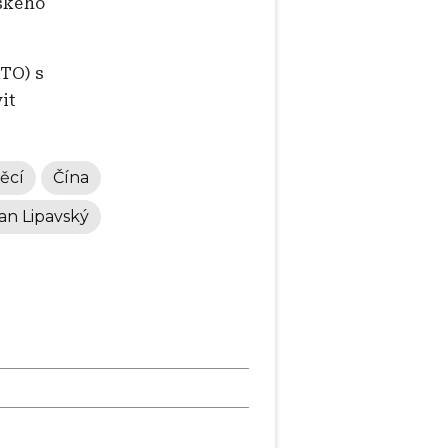
nského
ATO) s
it
ěcí
Čína
an Lipavský