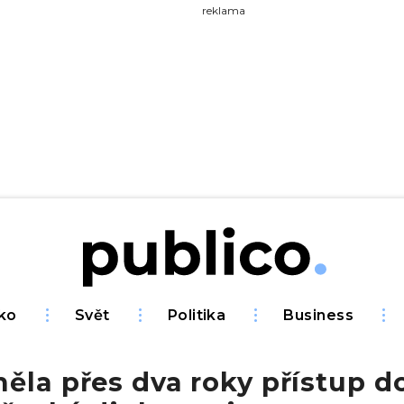
yhledávejte na Publiku
reklama
ko
Svět
Politika
Business
ěla přes dva roky přístup do