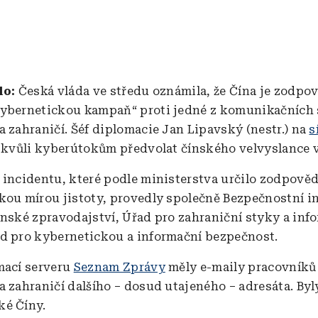
alo:
Česká vláda ve středu oznámila, že Čína je zodpo
ybernetickou kampaň“ proti jedné z komunikačních s
a zahraničí. Šéf diplomacie Jan Lipavský (nestr.) na
s
l kvůli kyberútokům předvolat čínského velvyslance 
 incidentu, které podle ministerstva určilo zodpově
kou mírou jistoty, provedly společně Bezpečnostní i
enské zpravodajství, Úřad pro zahraniční styky a inf
d pro kybernetickou a informační bezpečnost.
mací serveru
Seznam Zprávy
měly e-maily pracovníků
a zahraničí dalšího – dosud utajeného – adresáta. Byl
ké Číny.