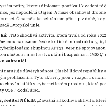
systém pošty, kterou diplomati používají k vedení té 
ce, jež nepodléhá utajení. A může obsahovat drobné
nformací. Čína měla ke schránkám přístup v době, kd
Radě Evropské unie.
íká:
„Tato škodlivá aktivita, která trvala od roku 2022
ařazenou na seznam české kritické infrastruktury, by
kyberšpionážní skupinou APT31, veřejně spojovanou
ou službou ministerstvo státní bezpečnosti (MSS),“ 
vo zahraničí
.
ní narušuje důvěryhodnost Čínské lidové republiky a
ným prohlášením. Tyto aktivity jsou v rozporu s nor
 chování států v kybernetickém prostoru, které po
ty OSN,“ dodal úřad.
r, ředitel NÚKIB:
„Závažná a škodlivá aktivita, kter