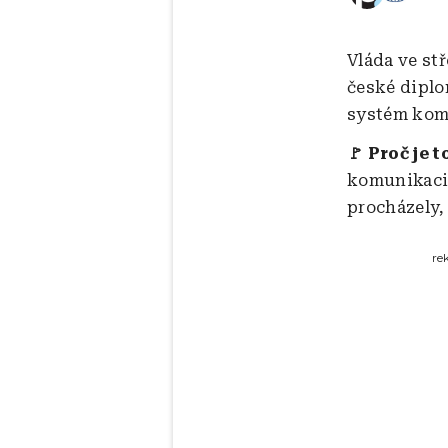
Vláda ve st
české diplo
systém kom
🚩 Proč je t
komunikaci 
procházely,
re