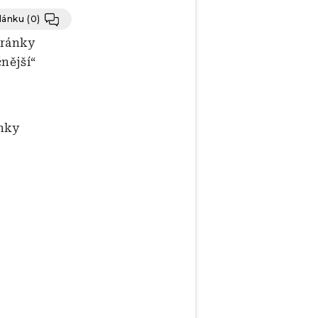
článku
(0)
hránky
nější“
ánky