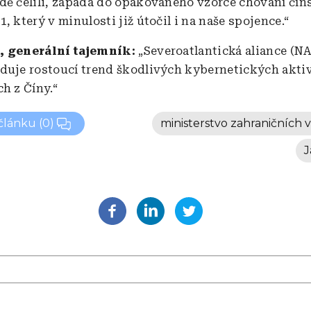
dě čelili, zapadá do opakovaného vzorce chování čí
, který v minulosti již útočil i na naše spojence.“
, generální tajemník:
„Severoatlantická aliance (N
duje rostoucí trend škodlivých kybernetických aktiv
h z Číny.“
 článku
(0)
ministerstvo zahraničních v
J