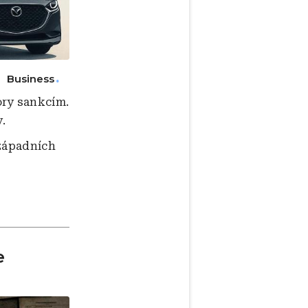
Business
ory sankcím.
.
 západních
e