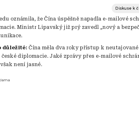
Diskuse k 
ředu oznámila, že Čína úspěšně napadla e-mailové sc
macie. Ministr Lipavský již prý zavedl „nový a bezpeč
unikace.
o důležité:
Čína měla dva roky přístup k neutajované
české diplomacie. Jaké zprávy přes e-mailové schr
 však není jasné.
klama