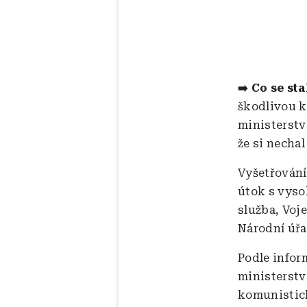
➡️ Co se st
škodlivou k
ministerstv
že si necha
Vyšetřování
útok s vyso
služba, Voj
Národní úřa
Podle infor
ministerstv
komunistic