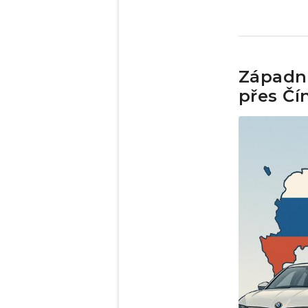
Západní
přes Čín