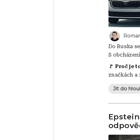
Roman
Do Ruska se
S obcházení
🚩 Proč je t
značkách a 
Jít do hlou
Epstein
odpově