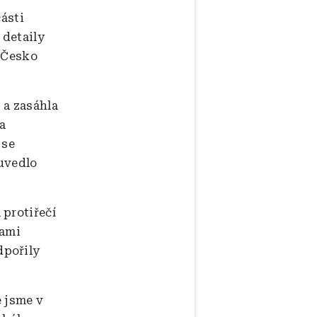
části
 detaily
y Česko
 a zasáhla
la
 se
uvedlo
 protiřečí
mami
dpořily
é jsme v