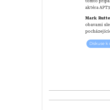
tomto přípa
aktéra APT31
Mark Rutte
obavami sle
pocházejícíc
Diskuse k