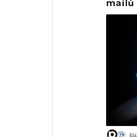
mailů
Obrázek
pu