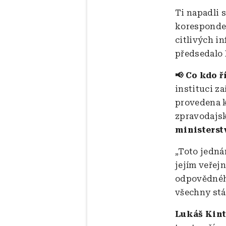
Ti napadli 
koresponden
citlivých i
předsedalo 
📢 Co kdo ř
instituci z
provedena 
zpravodajsk
ministerst
„Toto jedná
jejím veřej
odpovědného
všechny stá
Lukáš Kint