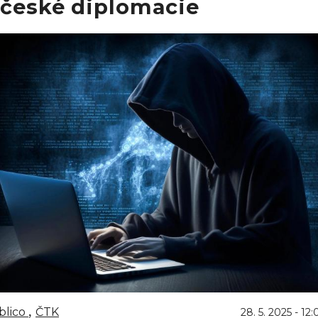
 české diplomacie
blico
ČTK
28. 5. 2025 - 12: