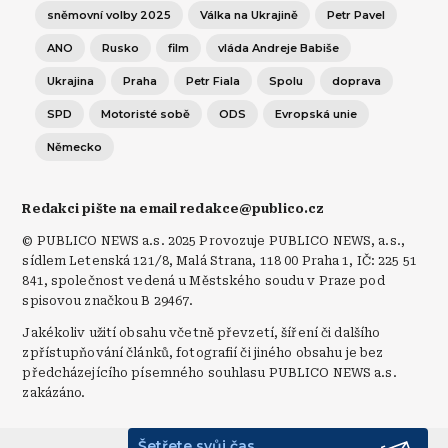
sněmovní volby 2025
Válka na Ukrajině
Petr Pavel
ANO
Rusko
film
vláda Andreje Babiše
Ukrajina
Praha
Petr Fiala
Spolu
doprava
SPD
Motoristé sobě
ODS
Evropská unie
Německo
Redakci pište na email redakce@publico.cz
© PUBLICO NEWS a.s. 2025 Provozuje PUBLICO NEWS, a.s.,
sídlem Letenská 121/8, Malá Strana, 118 00 Praha 1, IČ: 225 51
841, společnost vedená u Městského soudu v Praze pod
spisovou značkou B 29467.
Jakékoliv užití obsahu včetně převzetí, šíření či dalšího
zpřístupňování článků, fotografií či jiného obsahu je bez
předcházejícího písemného souhlasu PUBLICO NEWS a.s.
zakázáno.
Šetřete svůj čas.