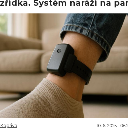
 zřídka. Systém naráží na pa
Kopřiva
10. 6. 2025 - 06: