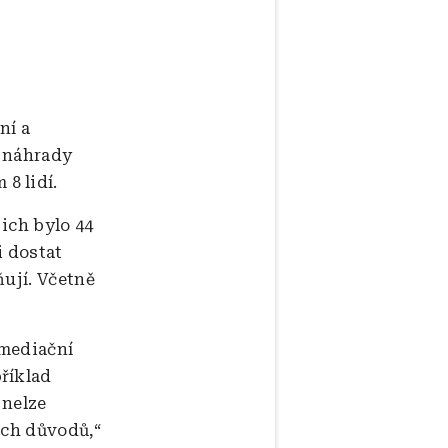
ní a
u
náhrady
8 lidí.
ich bylo 44
i dostat
ňují. Včetně
 mediační
říklad
 nelze
ích důvodů,“