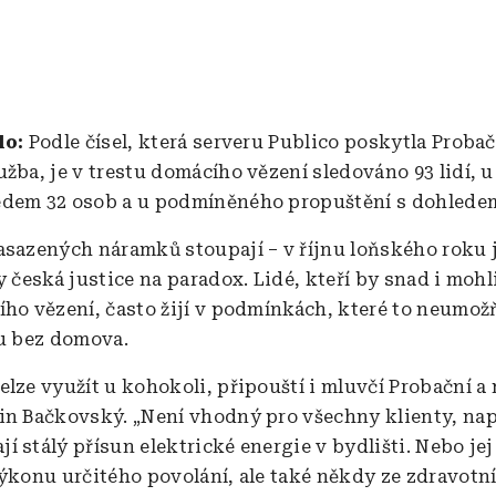
lo:
Podle čísel, která serveru Publico poskytla Probač
užba, je v trestu domácího vězení sledováno 93 lidí, 
dem 32 osob a u podmíněného propuštění s dohledem 
asazených náramků stoupají – v říjnu loňského roku j
y česká justice na paradox. Lidé, kteří by snad i mohl
ího vězení, často žijí v podmínkách, které to neumož
ou bez domova.
elze využít u kohokoli, připouští i mluvčí Probační a
in Bačkovský. „Není vhodný pro všechny klienty, nap
 stálý přísun elektrické energie v bydlišti. Nebo jej
výkonu určitého povolání, ale také někdy ze zdravotn