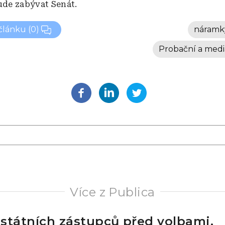
bude zabývat Senát.
 článku
(0)
náramk
Probační a medi
Více z Publica
státních zástupců před volbami.