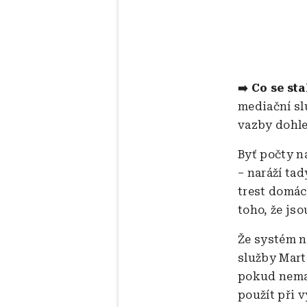
Co se sta
➡️
mediační sl
vazby dohle
Byť počty n
– naráží tad
trest domác
toho, že js
Že systém n
služby Mart
pokud nemají
použít při 