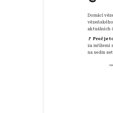
Domácí vězen
vězeňského 
aktuálních č
Proč je t
🚩
za mřížemi s
na sedm set
re