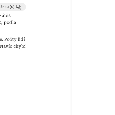
článku
(0)
 zátěž
, podle
. Počty lidí
. Navíc chybí