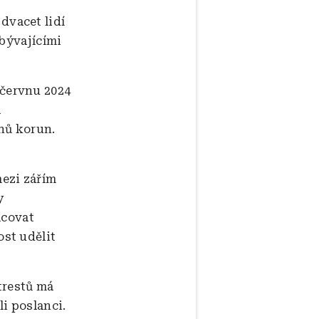
dvacet lidí
zbývajícími
červnu 2024
a
onů korun.
ezi zářím
y
acovat
st udělit
trestů má
li poslanci.