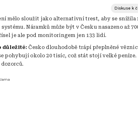
Diskuse k 
í mělo sloužit jako alternativní trest, aby se snížila
systému. Náramků může být v Česku nasazeno až 700
ísel je ale pod monitoringem jen 133 lidí.
o důležité:
Česko dlouhodobě trápí přeplněné věznice
e pohybují okolo 20 tisíc, což stát stojí velké peníze
 dozorců.
klama