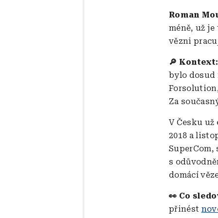
Roman Mou
méně, už je 
vězni pracuj
Kontext
🔎
bylo dosud 
Forsolution
Za současný
V Česku už 
2018 a list
SuperCom, s
s odůvodněn
domácí věze
👀 Co sledo
přinést
nov