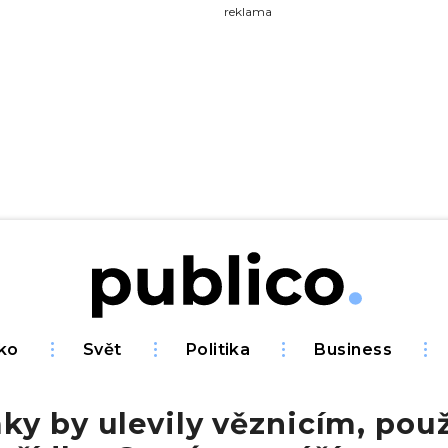
yhledávejte na Publiku
reklama
ko
Svět
Politika
Business
y by ulevily věznicím, použ