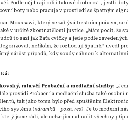
uvčí. Podle něj hrají roli i takové drobnosti, jestli do
covní boty nebo pracuje v prostředí se špatným sign
an Moussawi, který se zabývá trestním právem, se 
také v určité zkostnatělosti justice. „Mám pocit, že s
oudců to sází jak Baťa cvičky a jede podle zavedených
ategorizovat, neříkám, že rozhodují špatně,“ uvedl pr
mírný nárůst případů, kdy soudy sáhnou k alternativní
íká:
kovský, mluvčí Probační a mediační služby:
„Jed
ále provádí Probační a mediační služba také osobní
lientů, tak jako tomu bylo před spuštěním Elektroni
cího systému
(náramků – pozn. red)
. Je to moderní ná
 který jsme rádi, ale nelze jím nahradit všechny příp