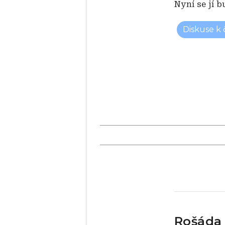
Nyní se jí 
Diskuse k
Rošáda 