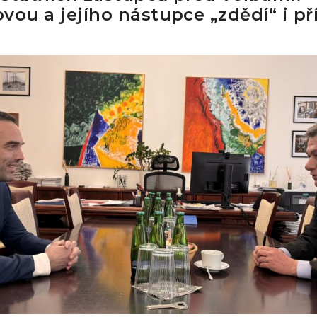
vou a jejího nástupce „zdědí“ i pří