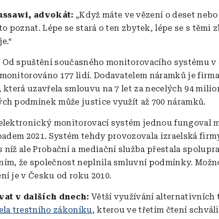
ssawi, advokát:
„Když máte ve vězení o deset nebo 
to poznat. Lépe se stará o ten zbytek, lépe se s těmi 
e.“
:
Od spuštění současného monitorovacího systému v 
monitorováno 177 lidí. Dodavatelem náramků je firm
, která uzavřela smlouvu na 7 let za necelých 94 mili
ch podmínek může justice využít až 700 náramků.
elektronický monitorovací systém jednou fungoval m
opadem 2021. Systém tehdy provozovala izraelská firm
 níž ale Probační a mediační služba přestala spolupr
ím, že společnost neplnila smluvní podmínky. Možno
ní je v Česku od roku 2010.
vat v dalších dnech:
Větší využívání alternativních 
ela trestního zákoníku
, kterou ve třetím čtení schváli