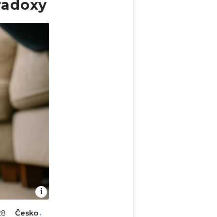
radoxy
Česko
28