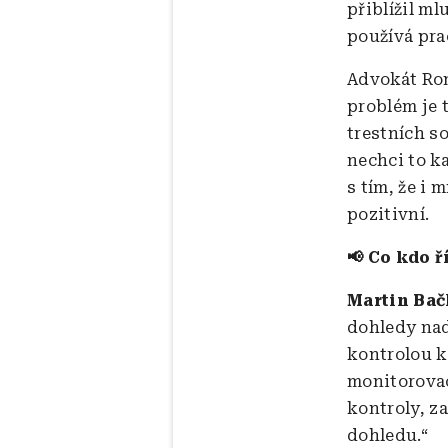
přiblížil ml
používá pra
Advokát Rom
problém je 
trestních s
nechci to k
s tím, že i 
pozitivní.
Co kdo ř
📢
Martin Bač
dohledy nad
kontrolou k
monitorova
kontroly, za
dohledu.“