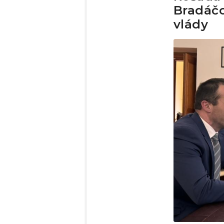
Bradáčo
vlády