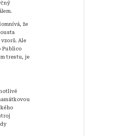
tyčný
álem.
domnívá, že
pousta
 vzorů. Ale
o Publico
m trestu, je
notlivé
 namátkovou
ckého
stroj
ady