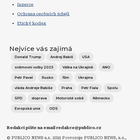
Inzerce
Ochrana osobních údajů
Etický kodex
Nejvíce vás zajímá
Donald Trump
Andrej Babiš
USA
sněmovní volby 2025
Válka na Ukrajině
ANO
Petr Pavel
Rusko
film
Ukrajina
vláda Andreje Babiše
Praha
Petr Fiala
Spolu
SPD
doprava
Motoristé sobě
Německo
Evropská unie
ODS
Redakci pište na email redakce@publico.cz
© PUBLICO NEWS a.s. 2025 Provozuje PUBLICO NEWS, a.s.,