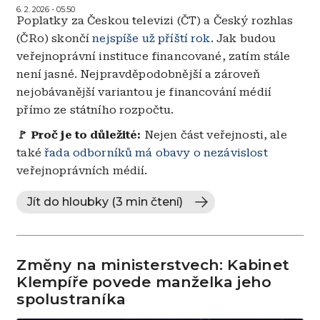
6. 2. 2026 - 05:50
Poplatky za Českou televizi (ČT) a Český rozhlas
(ČRo) skončí
nejspíše už příští rok
. Jak budou
veřejnoprávní instituce financované, zatím stále
není jasné. Nejpravděpodobnější a zároveň
nejobávanější variantou je financování médií
přímo ze státního rozpočtu.
🚩 Proč je to důležité:
Nejen část veřejnosti, ale
také
řada odborníků má obavy o nezávislost
veřejnoprávních médií.
Jít do hloubky (3 min čtení)
Změny na ministerstvech: Kabinet
Klempíře povede manželka jeho
spolustraníka