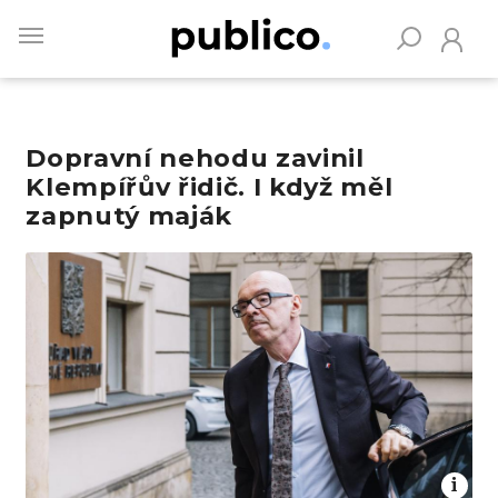
Skip
to
main
content
Dopravní nehodu zavinil
Vyhledávejte na Publiku
Klempířův řidič. I když měl
zapnutý maják
Obrázek