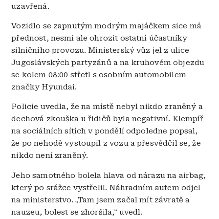
uzavřená.
Vozidlo se zapnutým modrým majáčkem sice má
přednost, nesmí ale ohrozit ostatní účastníky
silničního provozu. Ministerský vůz jel z ulice
Jugoslávských partyzánů a na kruhovém objezdu
se kolem 08:00 střetl s osobním automobilem
značky Hyundai.
Policie uvedla, že na místě nebyl nikdo zraněný a
dechová zkouška u řidičů byla negativní. Klempíř
na sociálních sítích v pondělí odpoledne popsal,
že po nehodě vystoupil z vozu a přesvědčil se, že
nikdo není zraněný.
Jeho samotného bolela hlava od nárazu na airbag,
který po srážce vystřelil. Náhradním autem odjel
na ministerstvo.
„
Tam jsem začal mít závratě a
nauzeu, bolest se zhoršila,
“
uvedl.