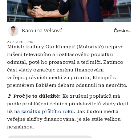
Karolína Velšová
Česko
23. 2. 2026 - 15:10
Ministr kultury Oto Klempíř (Motoristé) nejprve
rušení televizního a rozhlasového poplatku
odmítal, poté ho prosazoval a teď mlčí. Zatímco
část vlády označuje změnu financování
veřejnoprávních médií za prioritu, Klempíř s
premiérem Babišem debatu odsunuli na neurčito.
🚩 Proč je to důležité:
Ke zrušení poplatků má
podle prohlášení čelních představitelů vlády dojít
už
na začátku příštího roku
. Jak budou média
veřejné služby financována, je ale stále velkou
neznámou.