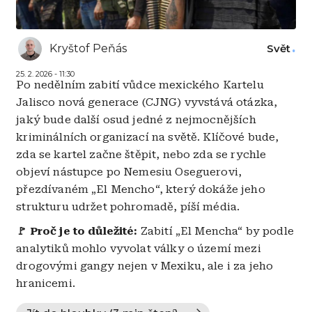
Kryštof Peňás
Svět
25. 2. 2026 - 11:30
Po nedělním zabití vůdce mexického Kartelu
Jalisco nová generace (CJNG) vyvstává otázka,
jaký bude další osud jedné z nejmocnějších
kriminálních organizací na světě. Klíčové bude,
zda se kartel začne štěpit, nebo zda se rychle
objeví nástupce po Nemesiu Oseguerovi,
přezdívaném „El Mencho“, který dokáže jeho
strukturu udržet pohromadě, píší média.
🚩 Proč je to důležité:
Zabití „El Mencha“ by podle
analytiků mohlo vyvolat války o území mezi
drogovými gangy nejen v Mexiku, ale i za jeho
hranicemi.