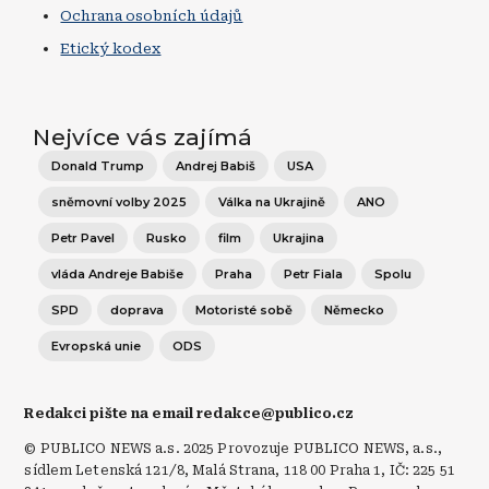
Ochrana osobních údajů
Etický kodex
Nejvíce vás zajímá
Donald Trump
Andrej Babiš
USA
sněmovní volby 2025
Válka na Ukrajině
ANO
Petr Pavel
Rusko
film
Ukrajina
vláda Andreje Babiše
Praha
Petr Fiala
Spolu
SPD
doprava
Motoristé sobě
Německo
Evropská unie
ODS
Redakci pište na email redakce@publico.cz
© PUBLICO NEWS a.s. 2025 Provozuje PUBLICO NEWS, a.s.,
sídlem Letenská 121/8, Malá Strana, 118 00 Praha 1, IČ: 225 51