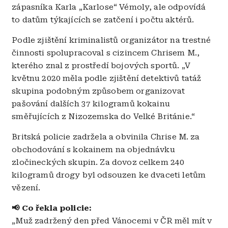
zápasníka Karla „Karlose“ Vémoly, ale odpovídá
to datům týkajících se zatčení i počtu aktérů.
Podle zjištění kriminalistů organizátor na trestné
činnosti spolupracoval s cizincem Chrisem M.,
kterého znal z prostředí bojových sportů. „V
květnu 2020 měla podle zjištění detektivů tatáž
skupina podobným způsobem organizovat
pašování dalších 37 kilogramů kokainu
směřujících z Nizozemska do Velké Británie.“
Britská policie zadržela a obvinila Chrise M. za
obchodování s kokainem na objednávku
zločineckých skupin. Za dovoz celkem 240
kilogramů drogy byl odsouzen ke dvaceti letům
vězení.
📢 Co řekla policie:
„Muž zadržený den před Vánocemi v ČR měl mít v