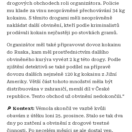
drogových obchodech roli organizátora. Policie
mu klade za vinu neoprávněné přechovávání 34 kg
kokainu. S těmito drogami měli neoprávněně
nakládat další obvinění, kteří podle kriminalistů
prodávali kokain nejčastěji po stovkách gramů.
Organizátor měl také připravovat dovoz kokainu
do Ruska, kam měl prostřednictvím dalšího
obviněného kurýra vyvézt 2 kg této drogy. Podle
zjištění detektivů se také podílel na přípravě
dovozu dalších nejméně 120 kg kokainu z Jižní
Ameriky. Větší část tohoto množství měla být
distribuována v zahraničí, menší díl v České
republice. Tento obchod už obvinění nedokončili.“
🔎 Kontext:
Vémola skončil ve vazbě kvůli
obavám z útěku loni 25. prosince. Stalo se tak dva
dny po zatčení a obvinění z drogové trestné
činnosti. Po necelém měsíci se ale dostal ven,