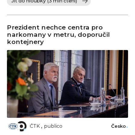
Jít do hloubky (3 min čtení)
Prezident nechce centra pro
narkomany v metru, doporučil
kontejnery
ČTK
publico
Česko