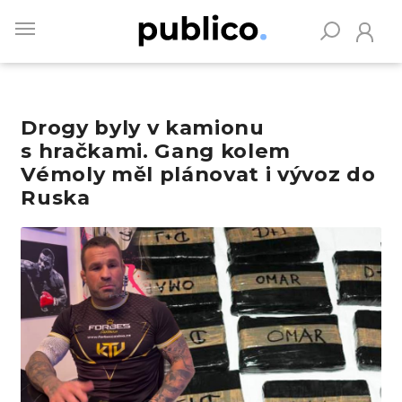
Skip
to
main
content
Drogy byly v kamionu
Vyhledávejte na Publiku
s hračkami. Gang kolem
Vémoly měl plánovat i vývoz do
Ruska
Obrázek