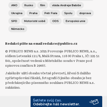
ANO
Rusko
film
vláda Andreje Babiše
Ukrajina
Praha
Petr Fiala
Spolu
doprava
SPD
Motoristé sobě
ODS
Evropská unie
Německo
Redakci pište na email redakce@publico.cz
© PUBLICO NEWS a.s. 2025 Provozuje PUBLICO NEWS, a.s.,
sídlem Letenská 121/8, Malá Strana, 118 00 Praha 1, IČ: 225 51
841, společnost vedená u Městského soudu v Praze pod
spisovou značkou B 29467.
Jakékoliv užití obsahu včetně převzetí, šíření či dalšího
zpřístupňování článků, fotografií či jiného obsahu je bez
předcházejícího písemného souhlasu PUBLICO NEWS a.s.
zakázáno.
Šetřete svůj čas.
© Publico 2026
Odebírejte náš newsletter.