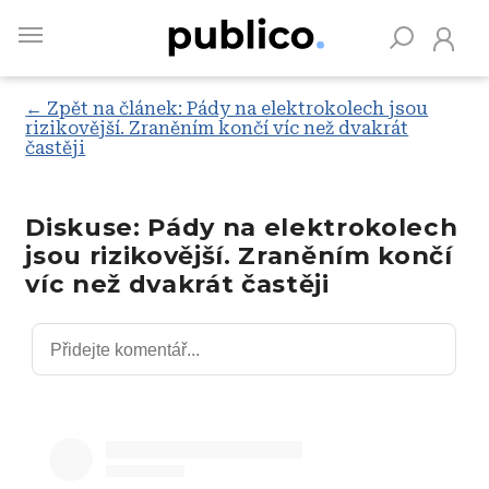
Skip
to
main
content
← Zpět na článek: Pády na elektrokolech jsou
rizikovější. Zraněním končí víc než dvakrát
častěji
Vyhledávejte na Publiku
Diskuse: Pády na elektrokolech
jsou rizikovější. Zraněním končí
víc než dvakrát častěji