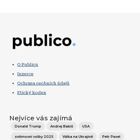
Obrázek
O Publicu
Inzerce
Ochrana osobních údajů
Etický kodex
Nejvíce vás zajímá
Donald Trump
Andrej Babiš
USA
sněmovní volby 2025
Válka na Ukrajině
Petr Pavel