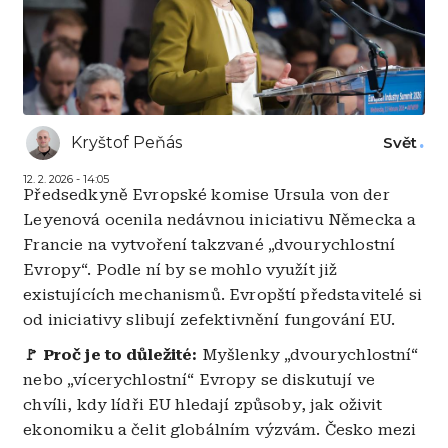
Kryštof Peňás
Svět
12. 2. 2026 - 14:05
Předsedkyně Evropské komise Ursula von der
Leyenová ocenila nedávnou iniciativu Německa a
Francie na vytvoření takzvané „dvourychlostní
Evropy“. Podle ní by se mohlo využít již
existujících mechanismů. Evropští představitelé si
od iniciativy slibují zefektivnění fungování EU.
🚩 Proč je to důležité:
Myšlenky „dvourychlostní“
nebo „vícerychlostní“ Evropy se diskutují ve
chvíli, kdy lídři EU hledají způsoby, jak oživit
ekonomiku a čelit globálním výzvám. Česko mezi