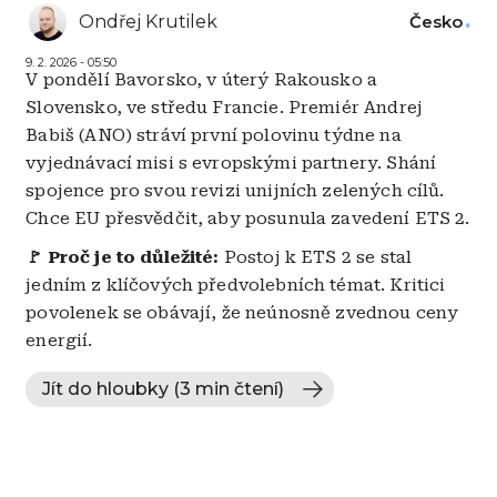
Ondřej Krutilek
Česko
9. 2. 2026 - 05:50
V pondělí Bavorsko, v úterý Rakousko a
Slovensko, ve středu Francie. Premiér Andrej
Babiš (ANO) stráví první polovinu týdne na
vyjednávací misi s evropskými partnery. Shání
spojence pro svou revizi unijních zelených cílů.
Chce EU přesvědčit, aby posunula zavedení ETS 2.
🚩
Proč je to důležité:
Postoj k ETS 2 se stal
jedním z klíčových předvolebních témat. Kritici
povolenek se obávají, že neúnosně zvednou ceny
energií.
Jít do hloubky (3 min čtení)