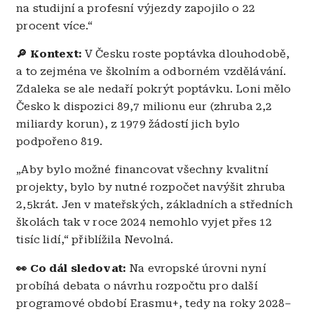
na studijní a profesní výjezdy zapojilo o 22
procent více.“
🔎 Kontext:
V Česku roste poptávka dlouhodobě,
a to zejména ve školním a odborném vzdělávání.
Zdaleka se ale nedaří pokrýt poptávku. Loni mělo
Česko k dispozici 89,7 milionu eur (zhruba 2,2
miliardy korun), z 1979 žádostí jich bylo
podpořeno 819.
„Aby bylo možné financovat všechny kvalitní
projekty, bylo by nutné rozpočet navýšit zhruba
2,5krát. Jen v mateřských, základních a středních
školách tak v roce 2024 nemohlo vyjet přes 12
tisíc lidí,“ přiblížila Nevolná.
👀 Co dál sledovat:
Na evropské úrovni nyní
probíhá debata o návrhu rozpočtu pro další
programové období Erasmu+, tedy na roky 2028–