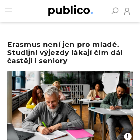
Skip
to
main
content
Erasmus není jen pro mladé.
Vyhledávejte na Publiku
Studijní výjezdy lákají čím dál
častěji i seniory
Obrázek