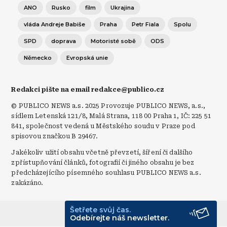
ANO
Rusko
film
Ukrajina
vláda Andreje Babiše
Praha
Petr Fiala
Spolu
SPD
doprava
Motoristé sobě
ODS
Německo
Evropská unie
Redakci pište na email redakce@publico.cz
© PUBLICO NEWS a.s. 2025 Provozuje PUBLICO NEWS, a.s.,
sídlem Letenská 121/8, Malá Strana, 118 00 Praha 1, IČ: 225 51
841, společnost vedená u Městského soudu v Praze pod
spisovou značkou B 29467.
Jakékoliv užití obsahu včetně převzetí, šíření či dalšího
zpřístupňování článků, fotografií či jiného obsahu je bez
předcházejícího písemného souhlasu PUBLICO NEWS a.s.
zakázáno.
Šetřete svůj čas.
© Publico 2026
Odebírejte náš newsletter.