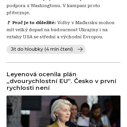
podpora z Washingtonu. V kampani proto
přitvrzuje.
🚩 Proč je to důležité:
Volby v Maďarsku mohou
mít velký dopad na budoucnost Ukrajiny i na
vztahy USA se střední a východní Evropou.
Jít do hloubky (4 min čtení)
Leyenová ocenila plán
„dvourychlostní EU“. Česko v první
rychlosti není