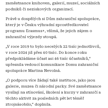
zaměstnance knihoven, galerií, muzeí, sociálních
podniků či neziskových organizací.
Právě u dospělých si Dům zahraniční spolupráce,
který je v Česku výhradní zprostředkovatel
programu Erasmus+, všímá, že jejich zájem o
zahraniční výjezdy stoupá.
„V roce 2019 to bylo necelých 22 tisíc jednotlivců,
v roce 2024 již přes 40 tisíc. Do konce roku
předpokládáme účast asi 46 tisíc účastníků,“
upřesnila vedoucí komunikace Domu zahraniční
spolupráce Martina Nevolná.
„O podporu více žádají také instituce, jako jsou
galerie, muzea či národní parky. Své zaměstnance
vysílají na stínování, školení a kurzy v zahraničí a
těchto aktivit za posledních pět let téměř
ztrojnásobilo,“ doplnila.