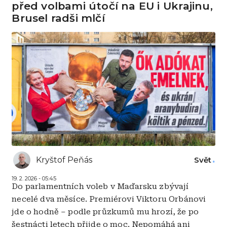
před volbami útočí na EU i Ukrajinu,
Brusel radši mlčí
Kryštof Peňás
Svět
19. 2. 2026 - 05:45
Do parlamentních voleb v Maďarsku zbývají
necelé dva měsíce. Premiérovi Viktoru Orbánovi
jde o hodně – podle průzkumů mu hrozí, že po
šestnácti letech přijde o moc. Nepomáhá ani