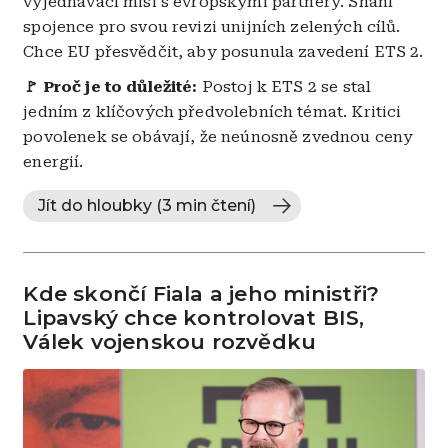
vyjednávací misi s evropskými partnery. Shání
spojence pro svou revizi unijních zelených cílů.
Chce EU přesvědčit, aby posunula zavedení ETS 2.
🚩
Proč je to důležité:
Postoj k ETS 2 se stal
jedním z klíčových předvolebních témat. Kritici
povolenek se obávají, že neúnosně zvednou ceny
energií.
Jít do hloubky (3 min čtení)
Kde skončí Fiala a jeho ministři?
Lipavský chce kontrolovat BIS,
Válek vojenskou rozvědku