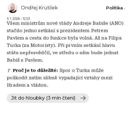
Ondřej Krutilek
Politika
5. 1. 2026 - 12:53
Všem ministrům nové vlády Andreje Babiše (ANO)
stačilo jedno setkání s prezidentem Petrem
Pavlem a cesta do funkce byla volná. Až na Filipa
Turka (za Motoristy). Při prvním setkání hlavu
státu nepřesvědčil, ve středu o něm bude jednat
Babiš s Pavlem.
🚩
Proč je to důležité:
Spor o Turka může
poškodit zatím slibně vypadající vztahy mezi
Hradem a vládou.
Jít do hloubky (3 min čtení)