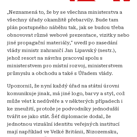
„
Neznamená to, že by se všechna ministerstva a
všechny úřady okamžitě přebarvily. Bude tam
plán postupného náběhu tak, jak se budou třeba
obnovovat různé webové prezentace, vizitky nebo
jiné propagační materiály,
“
uvedl po zasedání
vlády ministr zahraničí Jan Lipavský (nestr.),
jehož resort na návrhu pracoval spolu s
ministerstvem pro místní rozvoj, ministerstvem
průmyslu a obchodu a také s Úřadem vlády.
Upozornil, že nyní každý úřad na státní úrovni
komunikuje jinak, má jiné logo, barvy a styl, což
může vést k nedůvěře a v některých případech i
ke zneužití, protože je podvodníky jednodušší
tvářit se jako stát. Šéf diplomacie dodal, že
jednotnou vizuální identitu veřejných institucí
mají například ve Velké Británii, Nizozemsku,