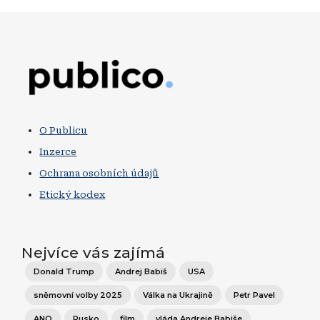
Obrázek
O Publicu
Inzerce
Ochrana osobních údajů
Etický kodex
Nejvíce vás zajímá
Donald Trump
Andrej Babiš
USA
sněmovní volby 2025
Válka na Ukrajině
Petr Pavel
ANO
Rusko
film
vláda Andreje Babiše