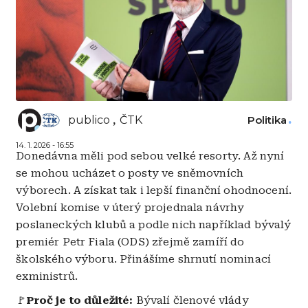
publico
ČTK
Politika
14. 1. 2026 - 16:55
Donedávna měli pod sebou velké resorty. Až nyní
se mohou ucházet o posty ve sněmovních
výborech. A získat tak i lepší finanční ohodnocení.
Volební komise v úterý projednala návrhy
poslaneckých klubů a podle nich například bývalý
premiér Petr Fiala (ODS) zřejmě zamíří do
školského výboru. Přinášíme shrnutí nominací
exministrů.
🚩
Proč je to důležité:
Bývalí členové vlády