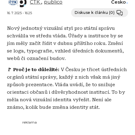
ČTK
publico
Česko
Diskuse k článku
(0)
16. 7. 2025 - 16:25
Nový jednotný vizuální styl pro státní správu
schválila ve středu vláda. Úřady a instituce by se
jím měly začít řídit v dubnu příštího roku. Změní
se loga, typografie, vzhled úředních dokumentů,
webů či označení budov.
🚩 Proč je to důležité:
V Česku je třicet ústředních
orgánů státní správy, každý z nich však má jiný
způsob prezentace. Vláda uvádí, že to snižuje
orientaci občanů i důvěryhodnost institucí. To by
měla nová vizuální identita vyřešit. Není ale
známo, kolik bude změna identity stát.
reklama