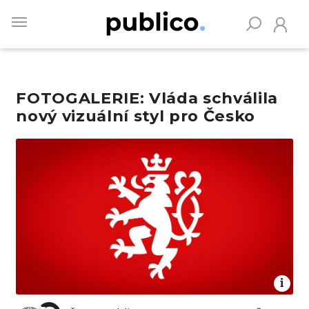
Skip
to
main
content
FOTOGALERIE: Vláda schválila
Vyhledávejte na Publiku
nový vizuální styl pro Česko
Obrázek