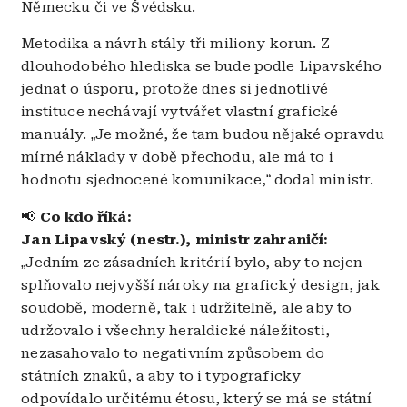
Německu či ve Švédsku.
Metodika a návrh stály tři miliony korun. Z
dlouhodobého hlediska se bude podle Lipavského
jednat o úsporu, protože dnes si jednotlivé
instituce nechávají vytvářet vlastní grafické
manuály.
„
Je možné, že tam budou nějaké opravdu
mírné náklady v době přechodu, ale má to i
hodnotu sjednocené komunikace,
“
dodal ministr.
📢
Co kdo říká:
Jan Lipavský (nestr.), ministr zahraničí:
„
Jedním ze zásadních kritérií bylo, aby to nejen
splňovalo nejvyšší nároky na grafický design, jak
soudobě, moderně, tak i udržitelně, ale aby to
udržovalo i všechny heraldické náležitosti,
nezasahovalo to negativním způsobem do
státních znaků, a aby to i typograficky
odpovídalo určitému étosu, který se má se státní