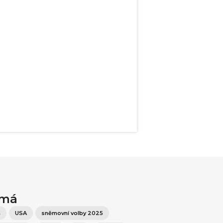
ímá
š
USA
sněmovní volby 2025