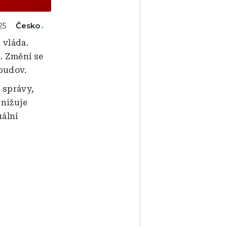
Česko
25
 vláda.
u. Změní se
 budov.
 správy,
snižuje
uální