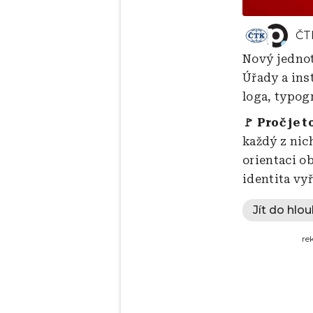
ČT
Nový jednotn
Úřady a inst
loga, typog
🚩 Proč je t
každý z nic
orientaci o
identita vyř
Jít do hlou
re