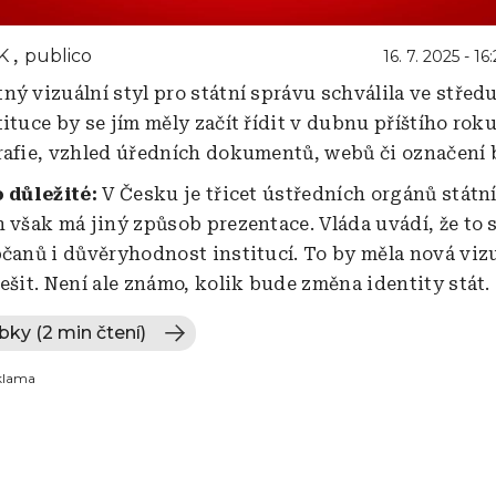
K
publico
16. 7. 2025 - 16:
ý vizuální styl pro státní správu schválila ve středu
ituce by se jím měly začít řídit v dubnu příštího rok
rafie, vzhled úředních dokumentů, webů či označení
o důležité:
V Česku je třicet ústředních orgánů státní
h však má jiný způsob prezentace. Vláda uvádí, že to 
bčanů i důvěryhodnost institucí. To by měla nová viz
ešit. Není ale známo, kolik bude změna identity stát.
bky (2 min čtení)
klama