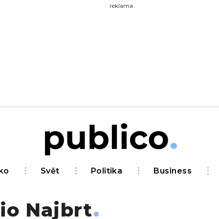
yhledávejte na Publiku
reklama
ko
Svět
Politika
Business
io Najbrt