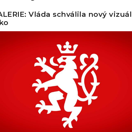
ERIE: Vláda schválila nový vizuáln
ko