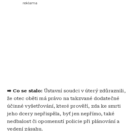
reklama
➡️ Co se stalo:
Ústavní soudci v úterý zdůraznili,
že otec oběti má právo na takzvané dodatečné
účinné vyšetřování, které prověří, zda ke smrti
jeho dcery nepřispěla, byť jen nepřímo, také
nedbalost či opomenutí policie při plánování a
vedení zásahu.