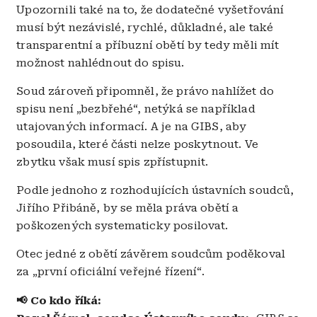
Upozornili také na to, že dodatečné vyšetřování
musí být nezávislé, rychlé, důkladné, ale také
transparentní a příbuzní obětí by tedy měli mít
možnost nahlédnout do spisu.
Soud zároveň připomněl, že právo nahlížet do
spisu není „bezbřehé“, netýká se například
utajovaných informací. A je na GIBS, aby
posoudila, které části nelze poskytnout. Ve
zbytku však musí spis zpřístupnit.
Podle jednoho z rozhodujících ústavních soudců,
Jiřího Přibáně, by se měla práva obětí a
poškozených systematicky posilovat.
Otec jedné z obětí závěrem soudcům poděkoval
za „první oficiální veřejné řízení“.
📢 Co kdo říká: