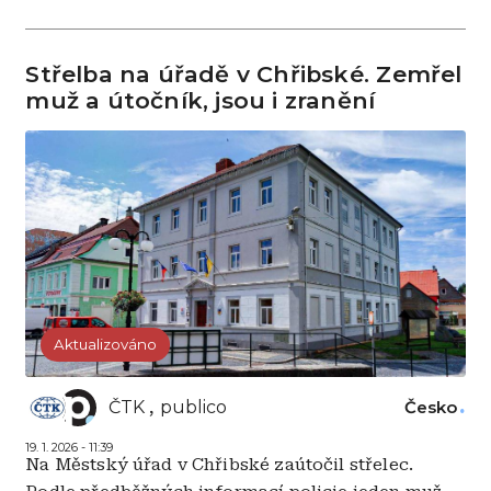
Střelba na úřadě v Chřibské. Zemřel
muž a útočník, jsou i zranění
Aktualizováno
ČTK
publico
Česko
19. 1. 2026 - 11:39
Na Městský úřad v Chřibské zaútočil střelec.