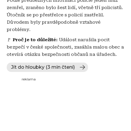
Podle předběžných informací policie jeden muž
zemřel, zraněno bylo šest lidí, včetně tří policistů.
Útočník se po přestřelce s policií zastřelil.
Důvodem byly pravděpodobně vztahové
problémy.
🚩
Proč je to důležité:
Událost narušila pocit
bezpečí v české společnosti, zasáhla malou obec a
otevírá otázku bezpečnosti občanů na úřadech.
Jít do hloubky (3 min čtení)
reklama