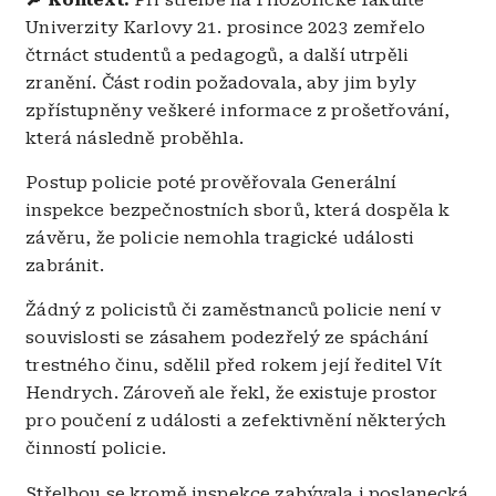
🔎 Kontext:
Při střelbě na Filozofické fakultě
Univerzity Karlovy 21. prosince 2023 zemřelo
čtrnáct studentů a pedagogů, a další utrpěli
zranění. Část rodin požadovala, aby jim byly
zpřístupněny veškeré informace z prošetřování,
která následně proběhla.
Postup policie poté prověřovala Generální
inspekce bezpečnostních sborů, která dospěla k
závěru, že policie nemohla tragické události
zabránit.
Žádný z policistů či zaměstnanců policie není v
souvislosti se zásahem podezřelý ze spáchání
trestného činu, sdělil před rokem její ředitel Vít
Hendrych. Zároveň ale řekl, že existuje prostor
pro poučení z události a zefektivnění některých
činností policie.
Střelbou se kromě inspekce zabývala i poslanecká