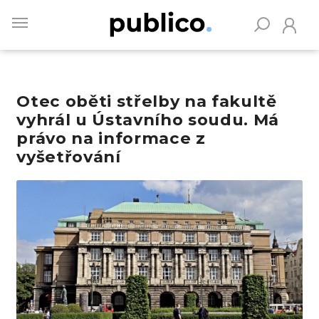
Skip
to
main
content
Otec oběti střelby na fakultě
Vyhledávejte na Publiku
vyhrál u Ústavního soudu. Má
právo na informace z
vyšetřování
Obrázek