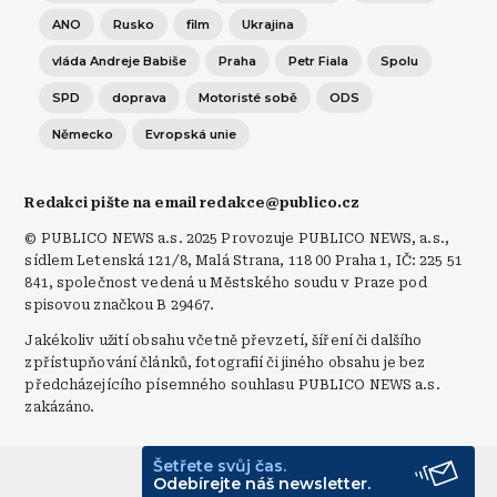
ANO
Rusko
film
Ukrajina
vláda Andreje Babiše
Praha
Petr Fiala
Spolu
SPD
doprava
Motoristé sobě
ODS
Německo
Evropská unie
Redakci pište na email redakce@publico.cz
© PUBLICO NEWS a.s. 2025 Provozuje PUBLICO NEWS, a.s.,
sídlem Letenská 121/8, Malá Strana, 118 00 Praha 1, IČ: 225 51
841, společnost vedená u Městského soudu v Praze pod
spisovou značkou B 29467.
Jakékoliv užití obsahu včetně převzetí, šíření či dalšího
zpřístupňování článků, fotografií či jiného obsahu je bez
předcházejícího písemného souhlasu PUBLICO NEWS a.s.
zakázáno.
Šetřete svůj čas.
© Publico 2026
Odebírejte náš newsletter.