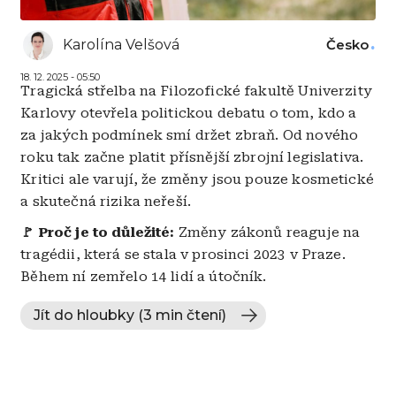
Karolína Velšová
Česko
18. 12. 2025 - 05:50
Tragická střelba na Filozofické fakultě Univerzity
Karlovy otevřela politickou debatu o tom, kdo a
za jakých podmínek smí držet zbraň. Od nového
roku tak začne platit přísnější zbrojní legislativa.
Kritici ale varují, že změny jsou pouze kosmetické
a skutečná rizika neřeší.
🚩 Proč je to důležité:
Změny zákonů reaguje na
tragédii, která se stala v prosinci 2023 v Praze.
Během ní zemřelo 14 lidí a útočník.
Jít do hloubky (3 min čtení)