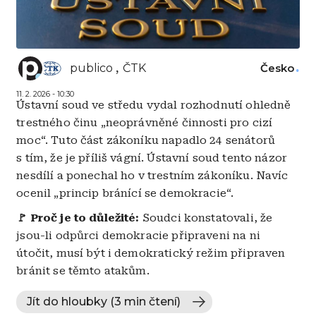
publico
ČTK
Česko
11. 2. 2026 - 10:30
Ústavní soud ve středu vydal rozhodnutí ohledně
trestného činu „neoprávněné činnosti pro cizí
moc“. Tuto část zákoníku napadlo 24 senátorů
s tím, že je příliš vágní. Ústavní soud tento názor
nesdílí a ponechal ho v trestním zákoníku. Navíc
ocenil „princip bránící se demokracie“.
🚩 Proč je to důležité:
Soudci konstatovali, že
jsou-li odpůrci demokracie připraveni na ni
útočit, musí být i demokratický režim připraven
bránit se těmto atakům.
Jít do hloubky (3 min čtení)