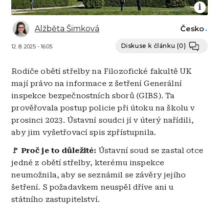
Alžběta Šimková
Česko
Diskuse k článku
(0)
12. 8. 2025 - 16:05
Rodiče obětí střelby na Filozofické fakultě UK
mají právo na informace z šetření Generální
inspekce bezpečnostních sborů (GIBS). Ta
prověřovala postup policie při útoku na školu v
prosinci 2023. Ústavní soudci jí v úterý nařídili,
aby jim vyšetřovací spis zpřístupnila.
🚩 Proč je to důležité:
Ústavní soud se zastal otce
jedné z obětí střelby, kterému inspekce
neumožnila, aby se seznámil se závěry jejího
šetření. S požadavkem neuspěl dříve ani u
státního zastupitelství.