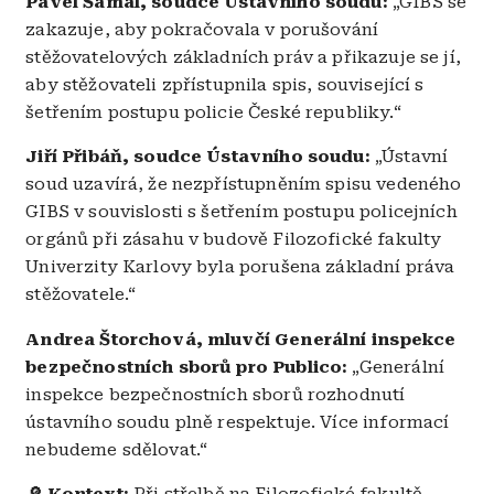
Pavel Šámal, soudce Ústavního soudu:
„GIBS se
zakazuje, aby pokračovala v porušování
stěžovatelových základních práv a přikazuje se jí,
aby stěžovateli zpřístupnila spis, související s
šetřením postupu policie České republiky.“
Jiří Přibáň, soudce Ústavního soudu:
„Ústavní
soud uzavírá, že nezpřístupněním spisu vedeného
GIBS v souvislosti s šetřením postupu policejních
orgánů při zásahu v budově Filozofické fakulty
Univerzity Karlovy byla porušena základní práva
stěžovatele.“
Andrea Štorchová, mluvčí Generální inspekce
bezpečnostních sborů pro Publico:
„Generální
inspekce bezpečnostních sborů rozhodnutí
ústavního soudu plně respektuje. Více informací
nebudeme sdělovat.“