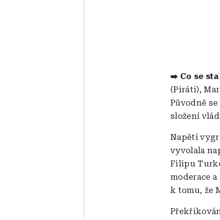
➡️ Co se sta
(Piráti), M
Původně se 
složení vlád
Napětí vygr
vyvolala na
Filipu Turk
moderace a 
k tomu, že 
Překřikován