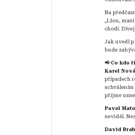
Na předčasn
„Lžou, mani
chodí. Dívej
Jak uvedl p
bude zabýva
📢 Co kdo ř
Karel Nová
případech r
schválením 
přijme usne
Pavel Mato
neviděl. Ne
David Brab