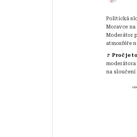
Politická s
Moravce na 
Moderátor p
atmosféře n
Proč je t
🚩
moderátora 
na sloučení 
re