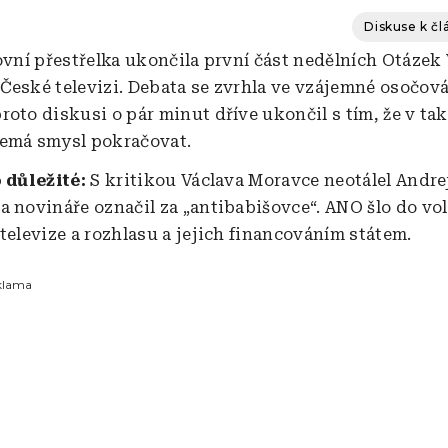
Diskuse k č
lovní přestřelka ukončila první část nedělních Otázek
České televizi. Debata se zvrhla ve vzájemné osočová
roto diskusi o pár minut dříve ukončil s tím, že v ta
emá smysl pokračovat.
o důležité:
S kritikou Václava Moravce neotálel Andre
a novináře označil za „antibabišovce“. ANO šlo do vo
televize a rozhlasu a jejich financováním státem.
klama