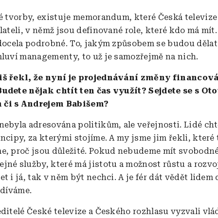
té tvorby, existuje memorandum, které Česká televize
lateli, v němž jsou definované role, které kdo má mít.
 docela podrobné. To, jakým způsobem se budou dělat 
mluví managementy, to už je samozřejmě na nich.
iš řekl, že nyní je projednávání změny financov
udete nějak chtít ten čas využít? Sejdete se s Ot
 či s Andrejem Babišem?
nebyla adresována politikům, ale veřejnosti. Lidé cht
ncipy, za kterými stojíme. A my jsme jim řekli, které 
e, proč jsou důležité. Pokud nebudeme mít svobodné
jné služby, které má jistotu a možnost růstu a rozvo
t i já, tak v něm být nechci. A je fér dát vědět lidem
 díváme.
ditelé České televize a Českého rozhlasu vyzvali vlád