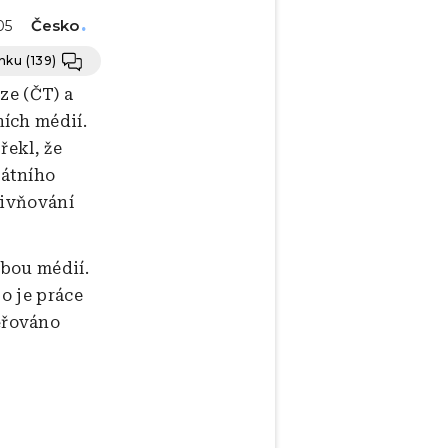
Česko
05
ánku
(139)
ze (ČT) a
ích médií.
řekl, že
tátního
livňování
bou médií.
to je práce
ěřováno