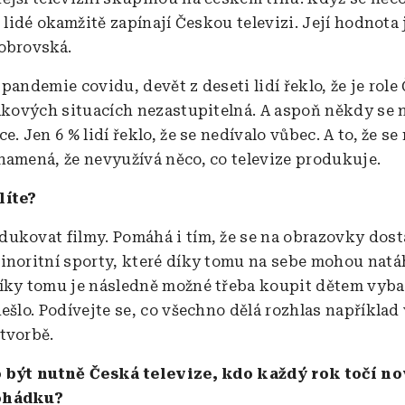
k lidé okamžitě zapínají Českou televizi. Její hodnota 
 obrovská.
pandemie covidu, devět z deseti lidí řeklo, že je role
takových situacích nezastupitelná. A aspoň někdy se n
e. Jen 6 % lidí řeklo, že se nedívalo vůbec. A to, že s
namená, že nevyužívá něco, co televize produkuje.
líte?
ukovat filmy. Pomáhá i tím, že se na obrazovky dost
inoritní sporty, které díky tomu na sebe mohou nat
íky tomu je následně možné třeba koupit dětem vyba
ešlo. Podívejte se, co všechno dělá rozhlas například
tvorbě.
o být nutně Česká televize, kdo každý rok točí n
ohádku?