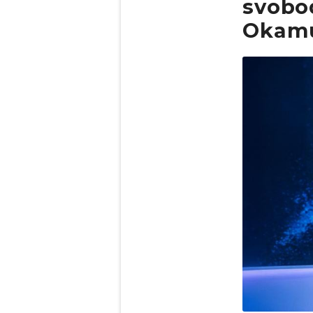
svobo
Okamu
Obrázek