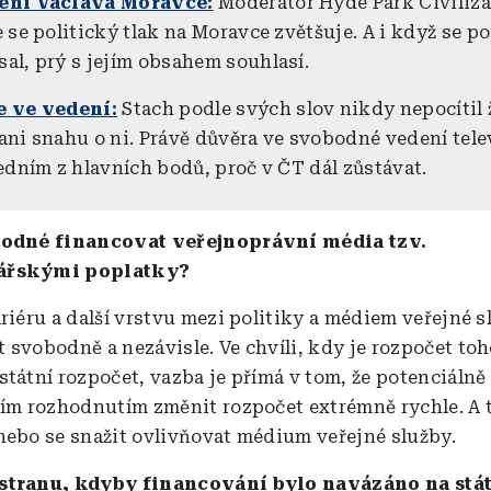
ení Václava Moravce:
Moderátor Hyde Park Civiliz
 se politický tlak na Moravce zvětšuje. A i když se p
al, prý s jejím obsahem souhlasí.
e ve vedení:
Stach podle svých slov nikdy nepocítil
ani snahu o ni. Právě důvěra ve svobodné vedení telev
jedním z hlavních bodů, proč v ČT dál zůstávat.
hodné financovat veřejnoprávní média tzv.
ářskými poplatky?
riéru a další vrstvu mezi politiky a médiem veřejné s
 svobodně a nezávisle. Ve chvíli, kdy je rozpočet to
státní rozpočet, vazba je přímá v tom, že potenciáln
ním rozhodnutím změnit rozpočet extrémně rychle. A 
nebo se snažit ovlivňovat médium veřejné služby.
stranu, kdyby financování bylo navázáno na stá