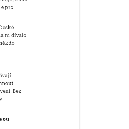
je pro
 České
a ni dívalo
e někdo
ávají
áhnout
vení. Bez
 v
ovou