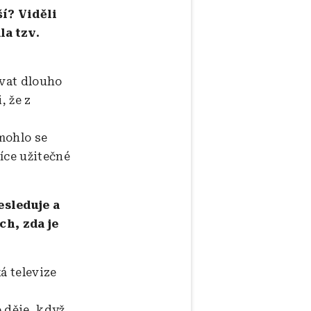
í? Viděli
la tzv.
ovat dlouho
, že z
mohlo se
íce užitečné
esleduje a
h, zda je
á televize
 děje, když