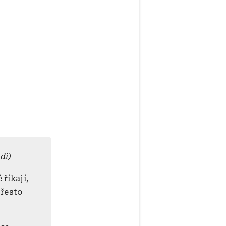
di)
 říkají,
přesto