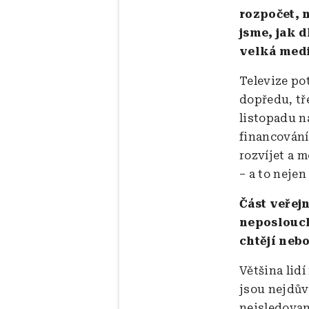
rozpočet, 
jsme, jak 
velká medi
Televize po
dopředu, tře
listopadu n
financování
rozvíjet a 
– a to nejen
Část veřejn
neposlouch
chtějí nebo
Většina lid
jsou nejdův
nejsledovan