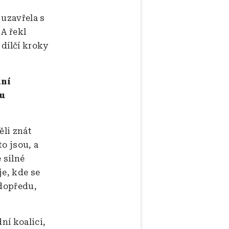
 uzavřela s
 A řekl
dílčí kroky
ání
ou
ěli znát
to jsou, a
 silné
je, kde se
 dopředu,
ní koalici,