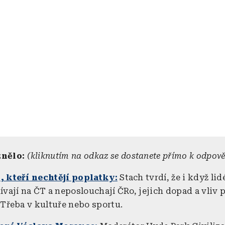
znělo:
(kliknutím na odkaz se dostanete přímo k odpově
, kteří nechtějí poplatky:
Stach tvrdí, že i když lidé
ívají na ČT a neposlouchají ČRo, jejich dopad a vliv 
 Třeba v kultuře nebo sportu.