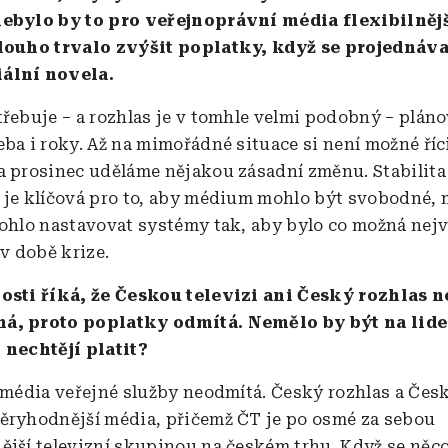
nebylo by to pro veřejnoprávní média flexibilnějš
dlouho trvalo zvýšit poplatky, když se projednáva
ální novela.
třebuje – a rozhlas je v tomhle velmi podobný – plán
ba i roky. Až na mimořádné situace si není možné říci
a prosinec uděláme nějakou
zásadní změnu. Stabilita
 je klíčová pro to, aby médium mohlo být svobodné, 
mohlo nastavovat systémy tak, aby bylo co možná nejv
 v době krize.
osti říká, že Českou televizi ani Český rozhlas n
á, proto poplatky odmítá. Nemělo by být na lidec
 nechtějí platit?
í média veřejné služby neodmítá. Český rozhlas a Česk
ěryhodnější média, přičemž ČT je po osmé za sebou
ější televizní skupinou na českém trhu. Když se něco