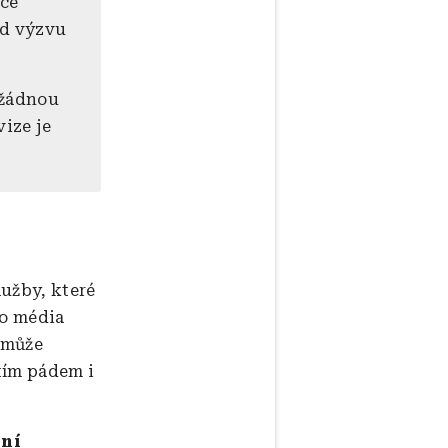
ace
od výzvu
 žádnou
ize je
lužby, které
ho média
ě může
tím pádem i
tní