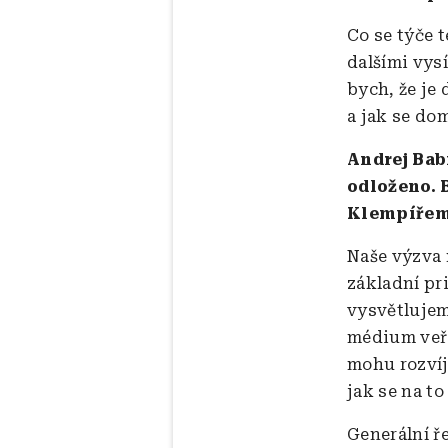
Co se týče 
dalšími vysí
bych, že je
a jak se do
Andrej Bab
odloženo. B
Klempířem
Naše výzva 
základní pri
vysvětlujem
médium veře
mohu rozvíje
jak se na to
Generální ře