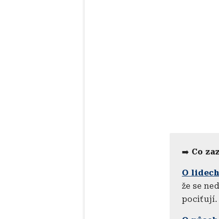
➡️
Co za
O lidech
že se ned
pociťují.