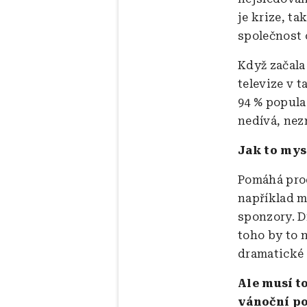
je krize, ta
společnost
Když začala 
televize v 
94 % populac
nedívá, nez
Jak to mys
Pomáhá prod
například m
sponzory. D
toho by to n
dramatické 
Ale musí t
vánoční p