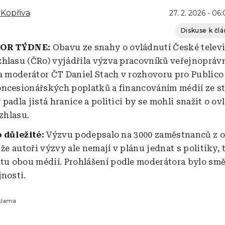
Kopřiva
27. 2. 2026 - 06:
Diskuse k čl
VOR TÝDNE:
Obavu ze snahy o ovládnutí České televi
hlasu (ČRo) vyjádřila výzva pracovníků veřejnoprávn
 a moderátor ČT Daniel Stach v rozhovoru pro Publico 
ncesionářských poplatků a financováním médií ze s
padla jistá hranice a politici by se mohli snažit o ov
ozhlasu.
o důležité:
Výzvu podepsalo na 3000 zaměstnanců z o
 že autoři výzvy ale nemají v plánu jednat s politiky, 
u obou médií. Prohlášení podle moderátora bylo sm
jnosti.
klama