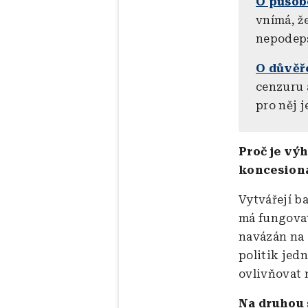
O působ
vnímá, že
nepodeps
O důvěř
cenzuru 
pro něj 
Proč je vý
koncesion
Vytvářejí ba
má fungovat
navázán na 
politik jed
ovlivňovat 
Na druhou 