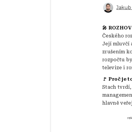
Jakub 
🎤 ROZHO
Českého roz
Její mluvčí
zrušením ko
rozpočtu by 
televize i r
🚩 Proč je t
Stach tvrdí,
management
hlavně veře
re